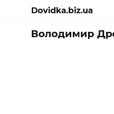
Перейти
Dovidka.biz.ua
до
вмісту
Володимир Др
ВОЛОДИМИР ДРОЗД
«Білий кінь
Шептало»
читати.