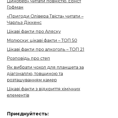
Цинобер» читати повністю. Ернст
Гофман
«Пригоди Олівера Твіста» читати –
Чарльз Діккенс
Цікаві факти про Аляску
Молюски: цікаві факти – ТОП 50
Цікаві факти про алкоголь – ТОП 21
Розповідь про степ
Як вибрати чохол для планшета за
діагоналлю, товщиною та
розташуванням камер
Цікаві факти з відкриття хімічних
елементів
Приєднуйтесть: