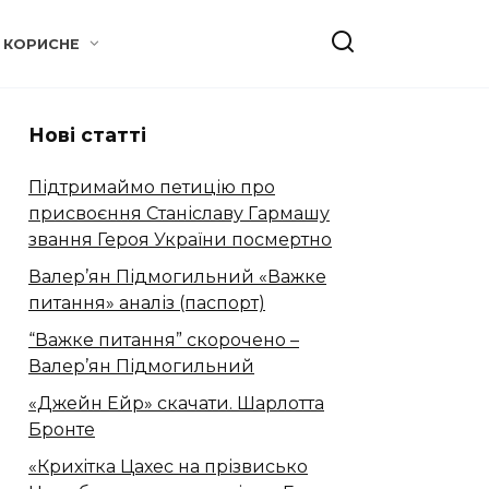
КОРИСНЕ
Нові статті
Підтримаймо петицію про
присвоєння Станіславу Гармашу
звання Героя України посмертно
Валер’ян Підмогильний «Важке
питання» аналіз (паспорт)
“Важке питання” скорочено –
Валер’ян Підмогильний
«Джейн Ейр» скачати. Шарлотта
Бронте
«Крихітка Цахес на прізвисько