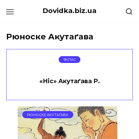
Перейти
Dovidka.biz.ua
до
вмісту
Рюноске Акутаґава
9КЛАС
«Ніс» Акутаґава Р.
РЮНОСКЕ АКУТАҐАВА