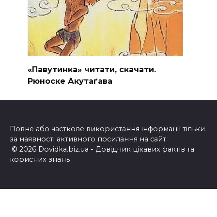
«Павутинка» читати, скачати.
Рюноске Акутаґава
Повне або часткове використання інформації тільки
за наявності активного посилання на сайт
© 2026 Dovidka.biz.ua - Довідник цікавих фактів та
корисних знань