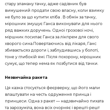
стару зламану тачку, адже садівник був
вимушений продати свою власну, коли взимку
не було за що купити хліба . В обмін за тачку,
мірошник змушує Ганса виконувати для нього
ряд важких доручень. Одної грозової ночі,
міршник посилає Ганса за лікпрем для свого
хворого сина.Повертаючись від лікаря, Ганс
збиваєтьсяз дороги і, заблудившись у болоті,
тоне у глибокій ямі. Після похорону, мірошник
сумує, що тепер нема як позбутися від тачки.
Незвичайна ракета
Ця казка стосується феєрверку, що його мали
влаштувати на честь одруження принца і
принцеси. Одна з ракет — надзвичайно пихата
та зарозуміла, вона всіх очорняє і врешті-решт