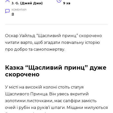
J. G. (Джей Джи)
9 хв
КОМЕНТАРІ
0
Оскар Уайльд “Щасливий принц” скорочено
читати варто, щоб згадати повчальну історію
про добро та самопожертву.
Казка “Щасливий принц” дуже
скорочено
У місті на високій колоні стоїть статуя
Щасливого Принца. Він увесь вкритий
золотими листочками, має сапфіри замість
очей і рубін на руків’ї шпаги. Міщани милуються