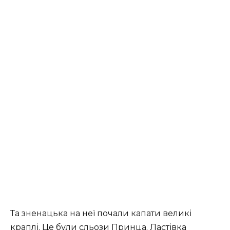
Та зненацька на неї почали капати великі
краплі. Це були сльози Принца. Ластівка