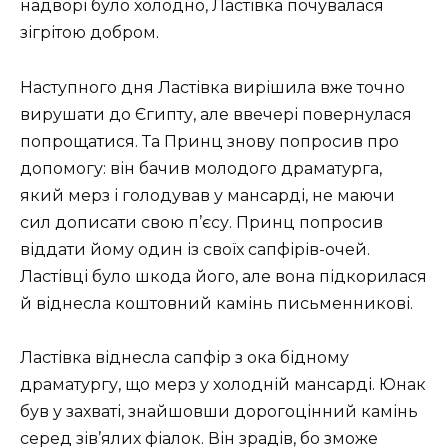
надворі було холодно, Ластівка почувалася
зігрітою добром.
Наступного дня Ластівка вирішила вже точно
вирушати до Єгипту, але ввечері повернулася
попрощатися. Та Принц знову попросив про
допомогу: він бачив молодого драматурга,
який мерз і голодував у мансарді, не маючи
сил дописати свою п’єсу. Принц попросив
віддати йому один із своїх сапфірів-очей.
Ластівці було шкода його, але вона підкорилася
й віднесла коштовний камінь письменникові.
Ластівка віднесла сапфір з ока бідному
драматургу, що мерз у холодній мансарді. Юнак
був у захваті, знайшовши дорогоцінний камінь
серед зів’ялих фіалок. Він зрадів, бо зможе