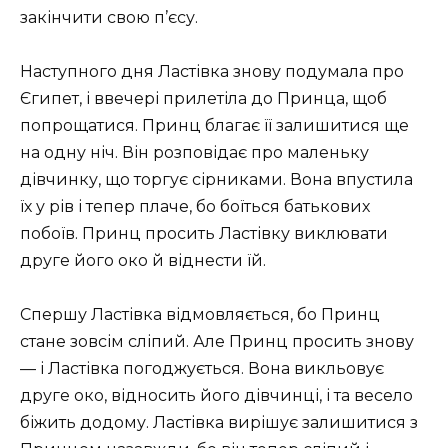
закінчити свою п’єсу.
Наступного дня Ластівка знову подумала про
Єгипет, і ввечері прилетіла до Принца, щоб
попрощатися. Принц благає її залишитися ще
на одну ніч. Він розповідає про маленьку
дівчинку, що торгує сірниками. Вона впустила
їх у рів і тепер плаче, бо боїться батькових
побоїв. Принц просить Ластівку виклювати
друге його око й віднести їй.
Спершу Ластівка відмовляється, бо Принц
стане зовсім сліпий. Але Принц просить знову
— і Ластівка погоджується. Вона викльовує
друге око, відносить його дівчинці, і та весело
біжить додому. Ластівка вирішує залишитися з