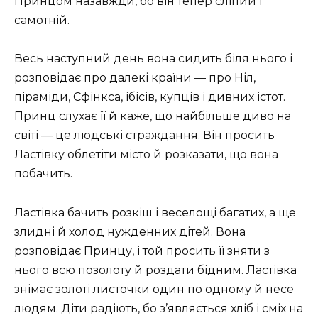
Принцом назавжди, бо він тепер сліпий і
самотній.
Весь наступний день вона сидить біля нього і
розповідає про далекі країни — про Ніл,
піраміди, Сфінкса, ібісів, купців і дивних істот.
Принц слухає її й каже, що найбільше диво на
світі — це людські страждання. Він просить
Ластівку облетіти місто й розказати, що вона
побачить.
Ластівка бачить розкіш і веселощі багатих, а ще
злидні й холод нужденних дітей. Вона
розповідає Принцу, і той просить її зняти з
нього всю позолоту й роздати бідним. Ластівка
знімає золоті листочки один по одному й несе
людям. Діти радіють, бо з’являється хліб і сміх на