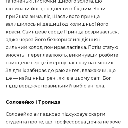
та тоненькі листочки щирого золота, що
вкривали його, і віднести їх бідним. Коли
прийшла зима, від Щасливого принца
залишилось ні дещиці од колишньої його
краси. Свинцеве серце Принца розривається,
адже через його безкорисливі діяння і
сильний холод помирає ластівка. Потім статую
зносять і переплавлюють, викинувши розбите
свинцеве серце і мертву ластівку на смітник.
Звідти їх забирає до раю ангел, вважаючи, що
це — найцінніші речі, які є в цьому світі. Бог
піддтверджує правильний вибір ангела.
Соловейко і Троянда
Соловейко випадково підсуховує скарги
студента про те, що професорова дочка не хоче