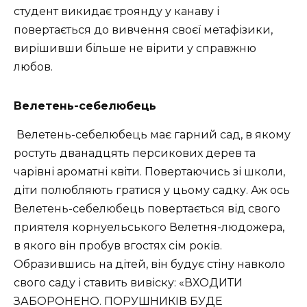
студент викидає троянду у канаву і
повертається до вивчення своєї метафізики,
вирішивши більше не вірити у справжню
любов.
Велетень-себелюбець
Велетень-себелюбець має гарний сад, в якому
ростуть дванадцять персикових дерев та
чарівні ароматні квіти. Повертаючись зі школи,
діти полюбляють гратися у цьому садку. Аж ось
Велетень-себелюбець повертається від свого
приятеля корнуельського Велетня-людожера,
в якого він пробув вгостях сім років.
Образившись на дітей, він будує стіну навколо
свого саду і ставить вивіску: «ВХОДИТИ
ЗАБОРОНЕНО. ПОРУШНИКІВ БУДЕ