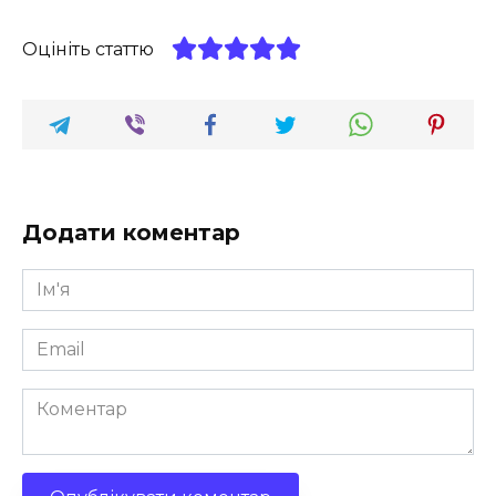
Оцініть статтю
Додати коментар
Ім'я
*
Email
*
Коментар