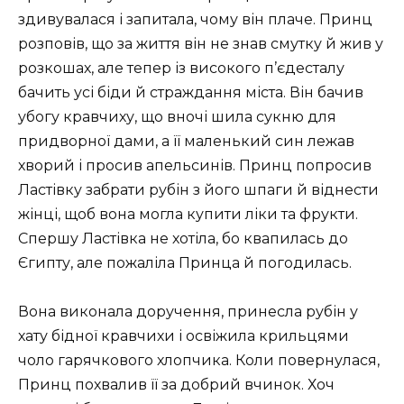
здивувалася і запитала, чому він плаче. Принц
розповів, що за життя він не знав смутку й жив у
розкошах, але тепер із високого п’єдесталу
бачить усі біди й страждання міста. Він бачив
убогу кравчиху, що вночі шила сукню для
придворної дами, а її маленький син лежав
хворий і просив апельсинів. Принц попросив
Ластівку забрати рубін з його шпаги й віднести
жінці, щоб вона могла купити ліки та фрукти.
Спершу Ластівка не хотіла, бо квапилась до
Єгипту, але пожаліла Принца й погодилась.
Вона виконала доручення, принесла рубін у
хату бідної кравчихи і освіжила крильцями
чоло гарячкового хлопчика. Коли повернулася,
Принц похвалив її за добрий вчинок. Хоч