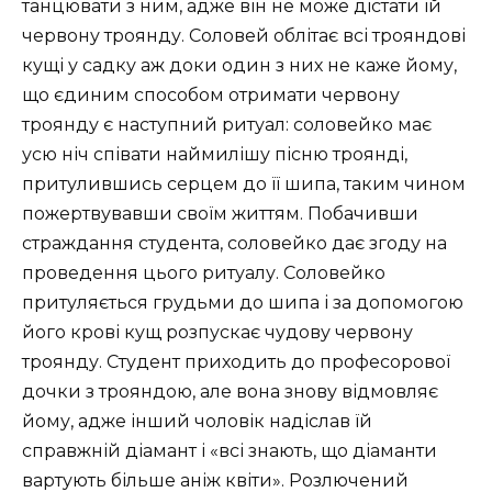
танцювати з ним, адже він не може дістати їй
червону троянду. Соловей облітає всі трояндові
кущі у садку аж доки один з них не каже йому,
що єдиним способом отримати червону
троянду є наступний ритуал: соловейко має
усю ніч співати наймилішу пісню троянді,
притулившись серцем до її шипа, таким чином
пожертвувавши своїм життям. Побачивши
страждання студента, соловейко дає згоду на
проведення цього ритуалу. Соловейко
притуляється грудьми до шипа і за допомогою
його крові кущ розпускає чудову червону
троянду. Студент приходить до професорової
дочки з трояндою, але вона знову відмовляє
йому, адже інший чоловік надіслав їй
справжній діамант і «всі знають, що діаманти
вартують більше аніж квіти». Розлючений