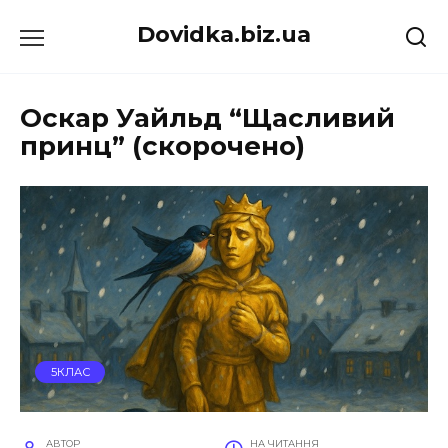
Перейти
Dovidka.biz.ua
до
вмісту
Оскар Уайльд “Щасливий
принц” (скорочено)
5КЛАС
АВТОР
НА ЧИТАННЯ