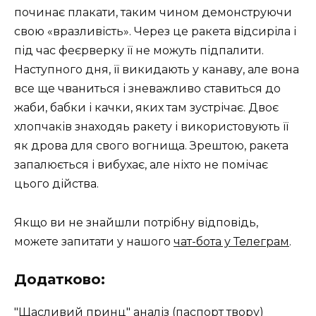
починає плакати, таким чином демонструючи
свою «вразливість». Через це ракета відсиріла і
під час феєрверку її не можуть підпалити.
Наступного дня, її викидають у канаву, але вона
все ще чваниться і зневажливо ставиться до
жаби, бабки і качки, яких там зустрічає. Двоє
хлопчаків знаходяь ракету і використовують її
як дрова для свого вогнища. Зрештою, ракета
запалюється і вибухає, але ніхто не помічає
цього дійства.
Якщо ви не знайшли потрібну відповідь,
можете запитати у нашого
чат-бота у Телеграм
.
Додатково:
"Щасливий принц" аналіз (паспорт твору)