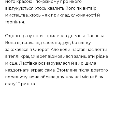
його красою і по-різному про нього
відгукуються: хтось хвалить його як витвір
мистецтва, хтось – як приклад слухняності й
терпіння.
Одного разу вночі прилетіла до міста Ластівка.
Вона відстала від своїх подруг, бо влітку
закохалася в Очерет. Але коли настав час летіти
в теплі краї, Очерет відмовився залишати рідне
місце. Ластівка розчарувалася й вирішила
наздогнати зграю сама. Втомлена після довгого
перельоту, вона обрала для ночівлі місце біля
статуї Принца.