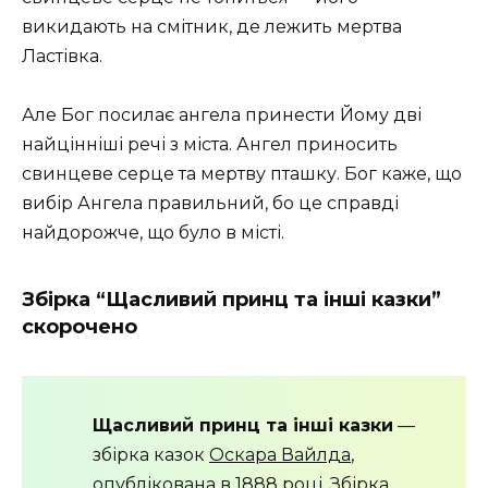
викидають на смітник, де лежить мертва
Ластівка.
Але Бог посилає ангела принести Йому дві
найцінніші речі з міста. Ангел приносить
свинцеве серце та мертву пташку. Бог каже, що
вибір Ангела правильний, бо це справді
найдорожче, що було в місті.
Збірка “Щасливий принц та інші казки”
скорочено
Щасливий принц та інші казки
—
збірка казок
Оскара Вайлда
,
опублікована в 1888 році. Збірка