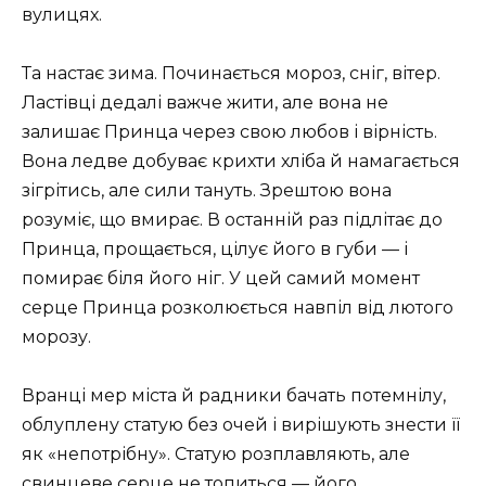
вулицях.
Та настає зима. Починається мороз, сніг, вітер.
Ластівці дедалі важче жити, але вона не
залишає Принца через свою любов і вірність.
Вона ледве добуває крихти хліба й намагається
зігрітись, але сили тануть. Зрештою вона
розуміє, що вмирає. В останній раз підлітає до
Принца, прощається, цілує його в губи — і
помирає біля його ніг. У цей самий момент
серце Принца розколюється навпіл від лютого
морозу.
Вранці мер міста й радники бачать потемнілу,
облуплену статую без очей і вирішують знести її
як «непотрібну». Статую розплавляють, але
свинцеве серце не топиться — його