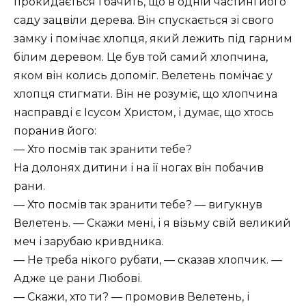
прокидається і бачить, що в одній частині його
саду зацвіли дерева. Він спускається зі свого
замку і помічає хлопця, який лежить під гарним
білим деревом. Це був той самий хлопчина,
яком він колись допоміг. Велетень помічає у
хлопця стигмати. Він не розуміє, що хлопчина
насправді є Ісусом Христом, і думає, що хтось
поранив його:
— Хто посмів так зранити тебе?
На долонях дитини і на її ногах він побачив
рани.
— Хто посмів так зранити тебе? — вигукнув
Велетень. — Скажи мені, і я візьму свій великий
меч і зарубаю кривдника.
— Не треба нікого рубати, — сказав хлопчик. —
Адже це рани Любові.
— Скажи, хто ти? — промовив Велетень, і