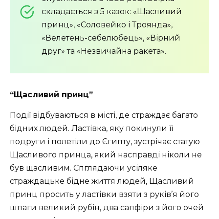
складається з 5 казок: «Щасливий
принц», «Соловейко і Троянда»,
«Велетень-себелюбець», «Вірний
друг» та «Незвичайна ракета».
“Щасливий принц”
Події відбуваються в місті, де страждає багато
бідних людей. Ластівка, яку покинули її
подруги і полетіли до Єгипту, зустрічає статую
Щасливого принца, який насправді ніколи не
був щасливим. Спглядаючи усіляке
страждацьке бідне життя людей, Щасливий
принц просить у ластівки взяти з руків’я його
шпаги великий рубін, два сапфіри з його очей