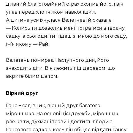
дивний благоговійний страх охопив його, і він
упав перед хлопчиком навколішки.
А дитина усміхнулася Велетневі й сказала:
— Колись ти дозволив мені погратися в твоєму
садку, а сьогодні ти підеш зі мною до мого саду,
ім’я якому — Рай.
Велетень помирає. Наступного дня, його
знаходять діти. Він лежить під деревом, що
вкрите білим цвітом.
Вірний друг
Ганс − садівник, вірний друг багатого
мірошника. На основі цієї дружби, мірошник
рве квіти, духмяні трави і достиглі плоди з
Гансового садка. Якось він обіцяє віддати Гансу