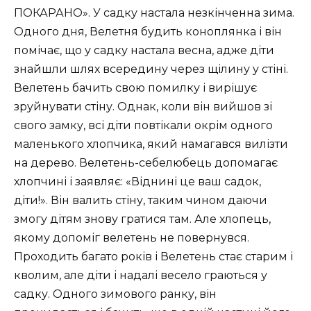
ПОКАРАНО». У садку настала незкінченна зима.
Одного дня, Велетня будить коноплянка і він
помічає, що у садку настала весна, адже діти
знайшли шлях всередину через щілину у стіні.
Велетень бачить свою помилку і вирішує
зруйнувати стіну. Однак, коли він вийшов зі
свого замку, всі діти повтікали окрім одного
маленького хлопчика, який намагався вилізти
на дерево. Велетень-себелюбець допомагає
хлопчині і заявляє: «Віднині це ваш садок,
діти!». Він валить стіну, таким чином даючи
змогу дітям знову гратися там. Але хлопець,
якому допоміг велетень не повернувся.
Проходить багато років і Велетень стає старим і
кволим, але діти і надалі весело граються у
садку. Одного зимового ранку, він