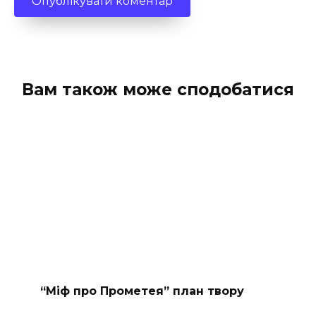
Вам також може сподобатися
“Міф про Прометея” план твору