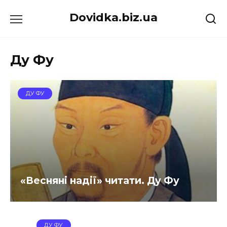
Перейти
Dovidka.biz.ua
до
вмісту
Ду Фу
ДУ ФУ
«Весняні надії» читати. Ду Фу
ДУ ФУ