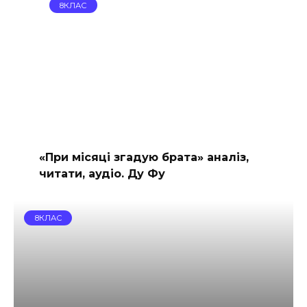
8КЛАС
«При місяці згадую брата» аналіз,
читати, аудіо. Ду Фу
8КЛАС