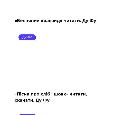
«Весняний краєвид» читати. Ду Фу
ДУ ФУ
«Пісня про хліб і шовк» читати,
скачати. Ду Фу