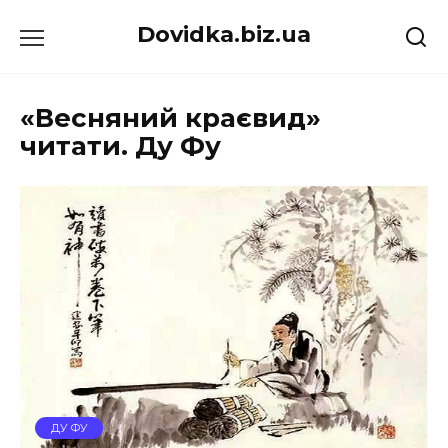
Перейти
Dovidka.biz.ua
до
вмісту
«Весняний краєвид»
читати. Ду Фу
ДУ ФУ