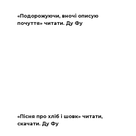
«Подорожуючи, вночі описую
почуття» читати. Ду Фу
«Пісня про хліб і шовк» читати,
скачати. Ду Фу