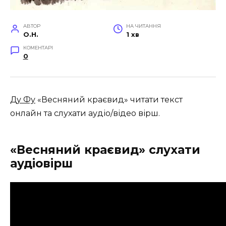
АВТОР
НА ЧИТАННЯ
O.H.
1 хв
КОМЕНТАРІ
0
Ду Фу
«Весняний краєвид» читати текст
онлайн та слухати аудіо/відео вірш.
«Весняний краєвид» слухати
аудіовірш