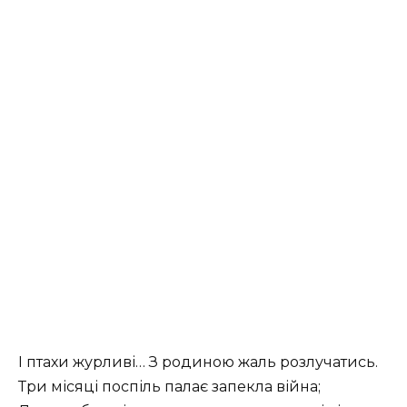
І птахи журливі… З родиною жаль розлучатись.
Три місяці поспіль палає запекла війна;