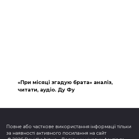
«При місяці згадую брата» аналіз,
читати, аудіо. Ду Фу
Повне або часткове використання інформації тільки
за наявності активного посилання на сайт