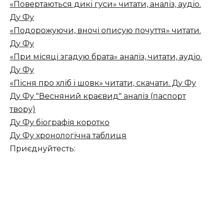
«Повертаються дикі гуси» читати, аналіз, аудіо.
Ду Фу
«Подорожуючи, вночі описую почуття» читати.
Ду Фу
«При місяці згадую брата» аналіз, читати, аудіо.
Ду Фу
«Пісня про хліб і шовк» читати, скачати. Ду Фу
Ду Фу "Весняний краєвид" аналіз (паспорт
твору)
Ду Фу біографія коротко
Ду Фу хронологічна таблиця
Приєднуйтесть: