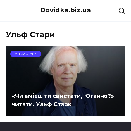
Перейти
Dovidka.biz.ua
до
вмісту
Ульф Старк
УЛЬФ СТАРК
«Чи вмієш ти свистати, Юганно?»
читати. Ульф Старк