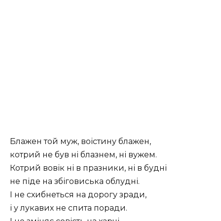
Блажен той муж, воістину блажен,
котрий не був ні блазнем, ні вужем.
Котрий вовік ні в празники, ні в будні
не піде на збіговиська облудні.
І не схибнеться на дорогу зради,
і у лукавих не спита поради.