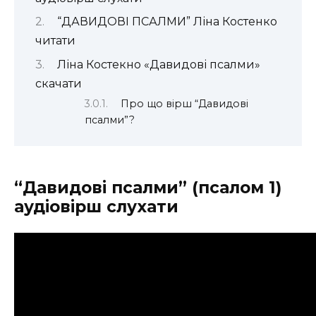
“ДАВИДОВІ ПСАЛМИ” Ліна Костенко
читати
Ліна Костекно «Давидові псалми»
скачати
Про що вірш “Давидові
псалми”?
“Давидові псалми” (псалом 1)
аудіовірш слухати