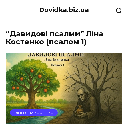
Перейти
Dovidka.biz.ua
до
вмісту
“Давидові псалми” Ліна
Костенко (псалом 1)
ВІРШІ ЛІНИ КОСТЕНКО