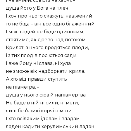
І не зміняє совість на харчі, –
душа його у Бога на плечі.
І хоч про нього скажуть: навіжений,
то не біда – він все одно блаженний.
І між людей не буде одиноким,
стоятиме, як древо над потоком.
Крилаті з нього вродяться плоди,
і з тих плодів посіються сади.
І вже йому ні слава, ні хула
не зможе вік надборкати крила.
А хто від правди ступить
на півметра, –
душа у нього сіра й напівмертва.
Не буде в ній ні сили, ні мети,
лиш без’язикі корчі німоти.
І хто всіляким ідолам і владам
ладен кадити херувимський ладан,