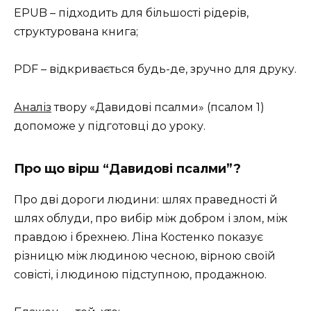
EPUB – підходить для більшості рідерів,
структурована книга;
PDF – відкривається будь-де, зручно для друку.
Аналіз
твору «Давидові псалми» (псалом 1)
допоможе у підготовці до уроку.
Про що вірш “Давидові псалми”?
Про дві дороги людини: шлях праведності й
шлях облуди, про вибір між добром і злом, між
правдою і брехнею. Ліна Костенко показує
різницю між людиною чесною, вірною своїй
совісті, і людиною підступною, продажною.