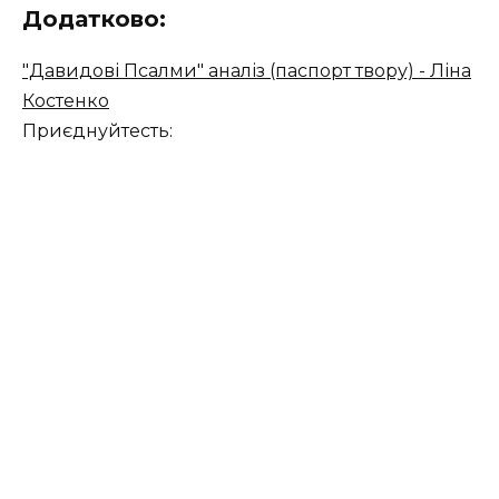
Додатково:
"Давидові Псалми" аналіз (паспорт твору) - Ліна
Костенко
Приєднуйтесть: