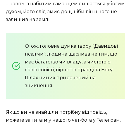
– навіть із набитим гаманцем лишається убогим
духом, його слід змиє дощ, ніби він нічого не
залишив на землі.
Отож, головна думка твору “Давидові
псалми”: людина щаслива не тим, що
має багатство чи владу, а чистотою
своєї совісті, вірністю правді та Богу.
Шлях ницих приречений на
зникнення.
Якщо ви не знайшли потрібну відповідь,
можете запитати у нашого
чат-бота у Телеграм
.