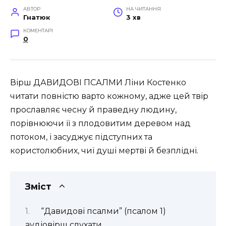
АВТОР
НА ЧИТАННЯ
Гнатюк
3 хв
КОМЕНТАРІ
0
Вірш ДАВИДОВІ ПСАЛМИ Ліни Костенко
читати повністю варто кожному, адже цей твір
прославляє чесну й праведну людину,
порівнюючи її з плодовитим деревом над
потоком, і засуджує підступних та
користолюбних, чиї душі мертві й безплідні.
Зміст
“Давидові псалми” (псалом 1)
аудіовірш слухати