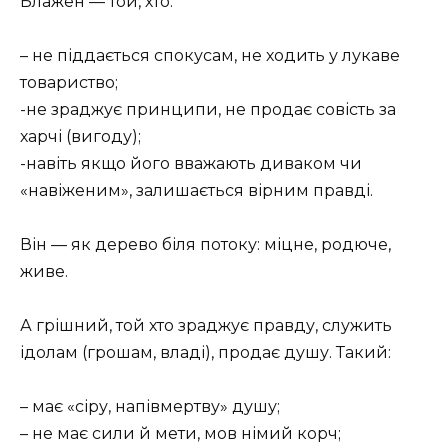
Блажен — той, хто:
– не піддається спокусам, не ходить у лукаве
товариство;
-не зраджує принципи, не продає совість за
харчі (вигоду);
-навіть якщо його вважають диваком чи
«навіженим», залишається вірним правді.
Він — як дерево біля потоку: міцне, родюче,
живе.
А грішний, той хто зраджує правду, служить
ідолам (грошам, владі), продає душу. Такий:
– має «сіру, напівмертву» душу;
– не має сили й мети, мов німий корч;