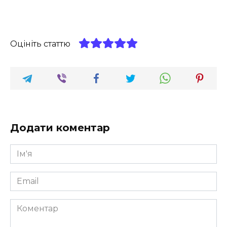
Оцініть статтю
Додати коментар
Ім'я
*
Email
*
Коментар