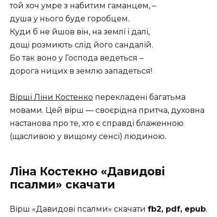
той хоч умре з набитим гаманцем, –
душа у нього буде горобцем.
Куди б не йшов він, на землі і далі,
дощі розмиють слід його сандалій.
Бо так воно у Господа ведеться –
дорога ницих в землю западеться!
Вірші Ліни Костенко
перекладені багатьма
мовами. Цей вірш — своєрідна притча, духовна
настанова про те, хто є справді блаженною
(щасливою у вищому сенсі) людиною.
Ліна Костекно «Давидові
псалми» скачати
Вірш «Давидові псалми» скачати
fb2, pdf, epub
.