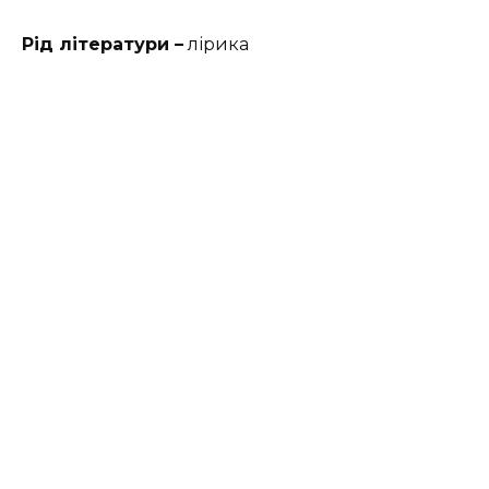
Рід літератури –
лірика