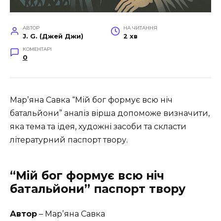
АВТОР
НА ЧИТАННЯ
J. G. (Джей Джи)
2 хв
КОМЕНТАРІ
0
Марʼяна Савка “Мій бог формує всю ніч
батальйони” аналіз вірша допоможе визначити,
яка тема та ідея, художні засоби та скласти
літературний паспорт твору.
“Мій бог формує всю ніч
батальйони” паспорт твору
Автор
– Марʼяна Савка