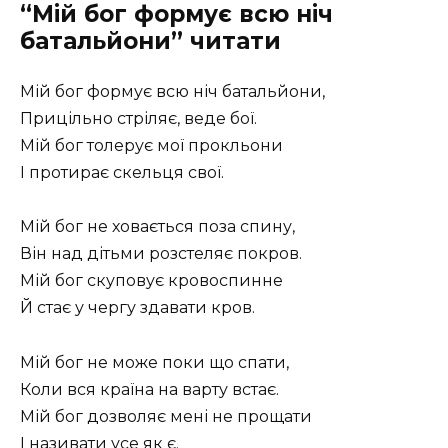
“Мій бог формує всю ніч
батальйони” читати
Мій бог формує всю ніч батальйони,
Прицільно стріляє, веде бої.
Мій бог толерує мої прокльони
І протирає скельця свої.
Мій бог не ховається поза спину,
Він над дітьми розстеляє покров.
Мій бог скуповує кровоспинне
Й стає у чергу здавати кров.
Мій бог не може поки що спати,
Коли вся країна на варту встає.
Мій бог дозволяє мені не прощати
І називати усе як є.