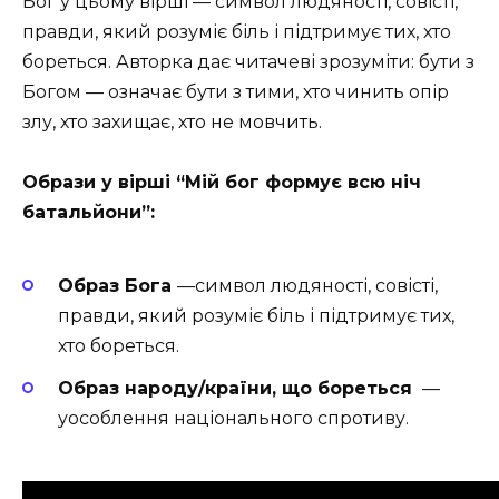
Бог у цьому вірші — символ людяності, совісті,
правди, який розуміє біль і підтримує тих, хто
бореться. Авторка дає читачеві зрозуміти: бути з
Богом — означає бути з тими, хто чинить опір
злу, хто захищає, хто не мовчить.
Образи у вірші “Мій бог формує всю ніч
батальйони”:
Образ Бога
—символ людяності, совісті,
правди, який розуміє біль і підтримує тих,
хто бореться.
Образ народу/країни, що бореться
—
уособлення національного спротиву.