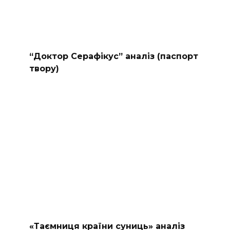
“Доктор Серафікус” аналіз (паспорт
твору)
«Таємниця країни суниць» аналіз