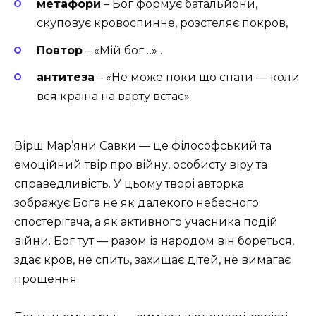
метафори
– Бог формує батальйони,
скуповує кровоспинне, розстеляє покров,
Повтор
– «Мій бог…» .
антитеза
– «Не може поки що спати — коли
вся країна на варту встає»
Вірш Мар’яни Савки — це філософський та
емоційний твір про війну, особисту віру та
справедливість. У цьому творі авторка
зображує Бога не як далекого небесного
спостерігача, а як активного учасника подій
війни. Бог тут — разом із народом він бореться,
здає кров, не спить, захищає дітей, не вимагає
прощення.