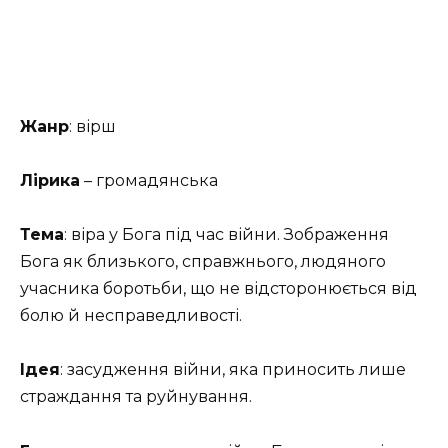
Жанр
: вірш
Лірика
– громадянська
Тема
: віра у Бога під час війни. Зображення
Бога як близького, справжнього, людяного
учасника боротьби, що не відсторонюється від
болю й несправедливості.
Ідея
: засудження війни, яка приносить лише
страждання та руйнування.