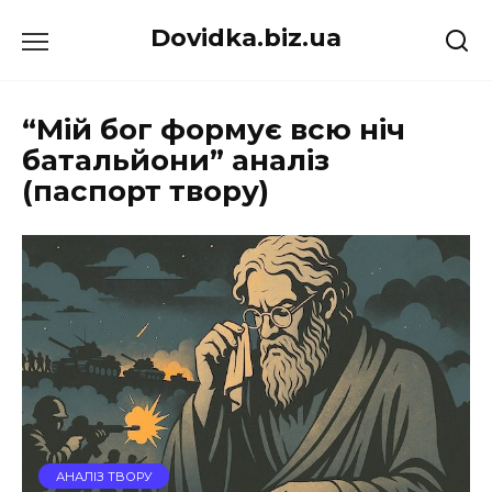
Перейти
Dovidka.biz.ua
до
вмісту
“Мій бог формує всю ніч
батальйони” аналіз
(паспорт твору)
АНАЛІЗ ТВОРУ