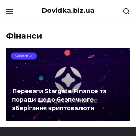
Перейти
Dovidka.biz.ua
до
вмісту
Фінанси
ФІНАНСИ
Переваги Stargate Finance та
поради щодо безпечного
зберігання криптовалюти