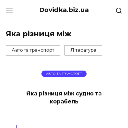
Перейти
Dovidka.biz.ua
до
вмісту
Яка різниця між
Авто та транспорт
Література
АВТО ТА ТРАНСПОРТ
Яка різниця між судно та
корабель