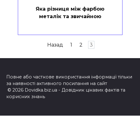
Яка різниця між фарбою
металік та звичайною
Пагінація
Назад
1
2
3
записів
Повне або часткове використання інформації тільки
за наявності активного посилання на сайт
© 2026 Dovidka.biz.ua - Довідник цікавих фактів та
корисних знань