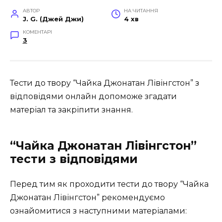
АВТОР
НА ЧИТАННЯ
J. G. (Джей Джи)
4 хв
КОМЕНТАРІ
3
Тести до твору “Чайка Джонатан Лівінгстон” з
відповідями онлайн допоможе згадати
матеріал та закріпити знання.
“Чайка Джонатан Лівінгстон”
тести з відповідями
Перед тим як проходити тести до твору “Чайка
Джонатан Лівінгстон” рекомендуємо
ознайомитися з наступними матеріалами: