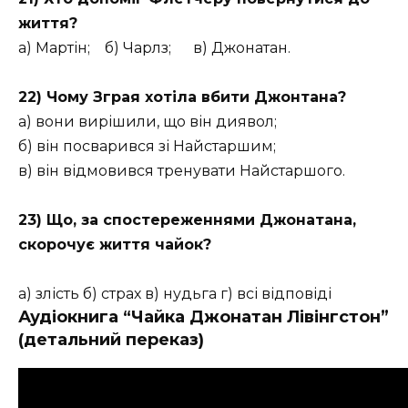
життя?
а) Мартін; б) Чарлз; в) Джонатан.
22) Чому Зграя хотіла вбити Джонтана?
а) вони вирішили, що він диявол;
б) він посварився зі Найстаршим;
в) він відмовився тренувати Найстаршого.
23) Що, за спостереженнями Джонатана,
скорочує життя чайок?
а) злість б) страх в) нудьга г) всі відповіді
Аудіокнига “Чайка Джонатан Лівінгстон”
(детальний переказ)