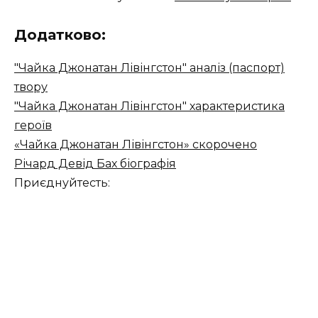
Додатково:
"Чайка Джонатан Лівінгстон" аналіз (паспорт)
твору
"Чайка Джонатан Лівінгстон" характеристика
героїв
«Чайка Джонатан Лівінгстон» скорочено
Річард Девід Бах біографія
Приєднуйтесть: