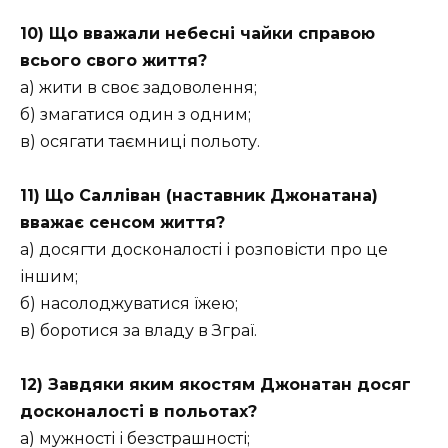
10) Що вважали небесні чайки справою
всього свого життя?
а) жити в своє задоволення;
б) змагатися один з одним;
в) осягати таємниці польоту.
11) Що Салліван (наставник Джонатана)
вважає сенсом життя?
а) досягти досконалості і розповісти про це
іншим;
б) насолоджуватися їжею;
в) боротися за владу в Зграї.
1
2) Завдяки яким якостям Джонатан досяг
досконалості в польотах?
а) мужності і безстрашності;