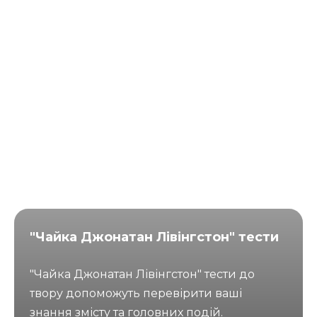
"Чайка Джонатан Лівінгстон" тести
"Чайка Джонатан Лівінгстон" тести до
твору допоможуть перевірити ваші
знання змісту та головних подій.