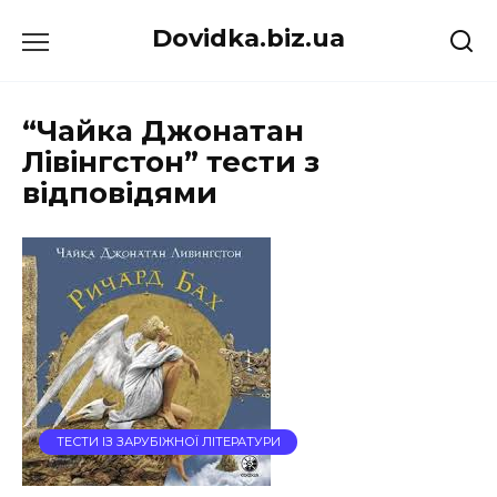
Перейти
Dovidka.biz.ua
до
вмісту
“Чайка Джонатан
Лівінгстон” тести з
відповідями
ТЕСТИ ІЗ ЗАРУБІЖНОЇ ЛІТЕРАТУРИ