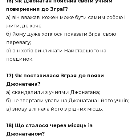
16) Як Джонатан пояснив своїм учням
повернення до Зграї?
а) він вважав: кожен може бути самим собою і
жити, де хоче;
б) йому дуже хотілося показати Зграї свою
перевагу;
в) він хотів викликати Найстаршого на
поєдинок.
17) Як поставилася Зграя до появи
Джонатана?
а) скандалили з учнями Джонатана;
б) не звертали уваги на Джонатана і його учнів;
в) знову вигнала його з рідних місць.
18) Що сталося через місяць із
Джонатаном?