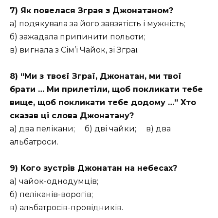
7) Як повелася Зграя з Джонатаном?
а) подякувала за його завзятість і мужність;
б) зажадала припинити польоти;
в) вигнала з Сім’ї Чайок, зі Зграї.
8) “Ми з твоєї Зграї, Джонатан, ми твої
брати … Ми прилетіли, щоб покликати тебе
вище, щоб покликати тебе додому …” Хто
сказав ці слова Джонатану?
а) два пелікани; б) дві чайки; в) два
альбатроси.
9) Кого зустрів Джонатан на небесах?
а) чайок-однодумців;
б) пеліканів-ворогів;
в) альбатросів-провідників.