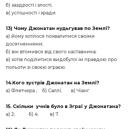
б) заздрості і злості;
в) успішності і зради.
1
3) Чому Джонатан нудьгував по Землі?
а) йому хотілося похвалитися своїми
досягненнями;
б) він втомився від свого наставника;
в) хотів поділитися видобутої їм правдою про
польоти зі своєю зграєю.
14.Кого зустрів Джонатан на Землі?
а) Флетчера ;. б) Саллі; в) Чіанг.
15. Скільки учнів було в Зграї у Джонатана?
а) 2; б) 4; в) 7.