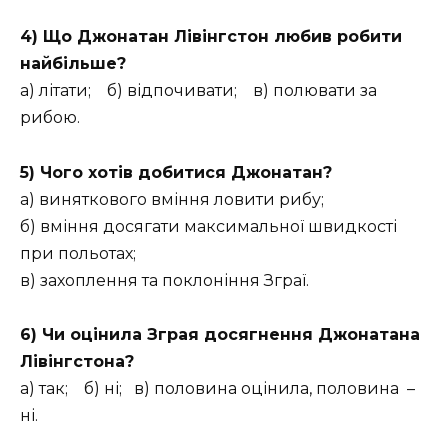
4) Що Джонатан Лівінгстон любив робити
найбільше?
а) літати; б) відпочивати; в) полювати за
рибою.
5) Чого хотів добитися Джонатан?
а) виняткового вміння ловити рибу;
б) вміння досягати максимальної швидкості
при польотах;
в) захоплення та поклоніння Зграї.
6) Чи оцінила Зграя досягнення Джонатана
Лівінгстона?
а) так; б) ні; в) половина оцінила, половина –
ні.