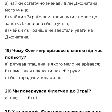
а) чайки остаточно зненавиділи Джонатана і
його учнів;
б) чайки з Зграї стали проявляти інтерес до
занять Джонатана і його учнів;
в) чайки як і раніше не звертали уваги на
Джонатана.
19) Чому Флетчер врізався в скелю під час
польоту?
а) рятував пташеня, в якого мало не врізався;
б) намагався накласти на себе руки;
в) його зрадили товариші.
20) Чи повернувся Флетчер до Зграї?
а) так; б) ні.
21) Хто допоміг Флетчеру повернутися до