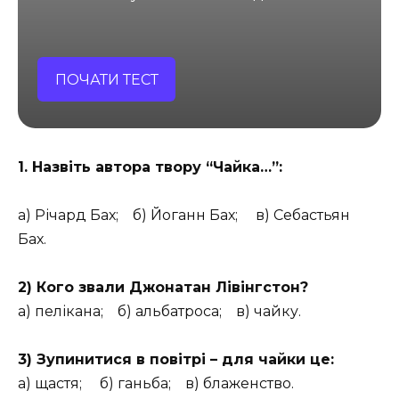
ПОЧАТИ ТЕСТ
1. Назвіть автора твору “Чайка…”:
а) Річард Бах; б) Йоганн Бах; в) Себастьян
Бах.
2) Кого звали Джонатан Лівінгстон?
а) пелікана; б) альбатроса; в) чайку.
3) Зупинитися в повітрі – для чайки це:
а) щастя; б) ганьба; в) блаженство.