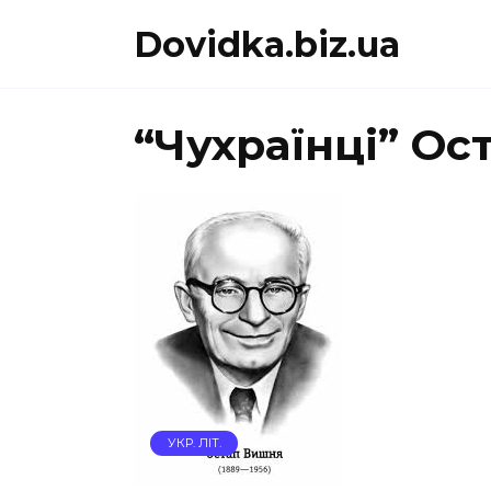
Перейти
Dovidka.biz.ua
до
вмісту
“Чухраїнці” Ос
УКР. ЛІТ.