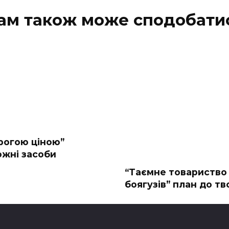
ам також може сподобати
рогою ціною”
ожні засоби
“Таємне товариство
боягузів” план до тв