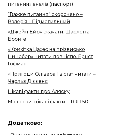
питання» аналіз (паспорт)
“Важке питання” скорочено –
Валер’ян Підмогильний
«Джейн Ейр» скачати. Шарлотта
Бронте
«Крихітка Цахес на прізвисько
Цинобер» читати повністю. Ернст
Гофман
«Пригоди Олівера Твіста» читати –
Чарльз Діккенс
Цікаві факти про Аляску
Молюски: цікаві факти – ТОП 50
Додатково: