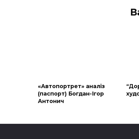
В
«Автопортрет» аналіз
“До
(паспорт) Богдан-Ігор
худ
Антонич