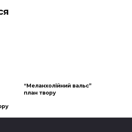
ся
“Меланхолійний вальс”
план твору
ору