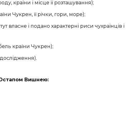
ду, країни і місце її розташування);
їни Чукрен, її річки, гори, море);
 тут власне і подано характерні риси чухраїнців і
ибель країни Чукрен);
 дослідження).
 Остапом Вишнею: