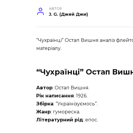
АВТОР
J. G. (Джей Джи)
“Чухраїнці” Остап Вишня аналіз флей
матеріалу.
“Чухраїнці” Остап Вишн
Автор
: Остап Вишня.
Рік написання
: 1926.
Збірка
: “Українізуємось”.
Жанр
: гумореска.
Літературний рід
: епос.