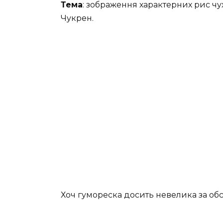
Тема
: зображення характерних рис чух
Чукрен.
Хоч гумореска досить невелика за обсяг