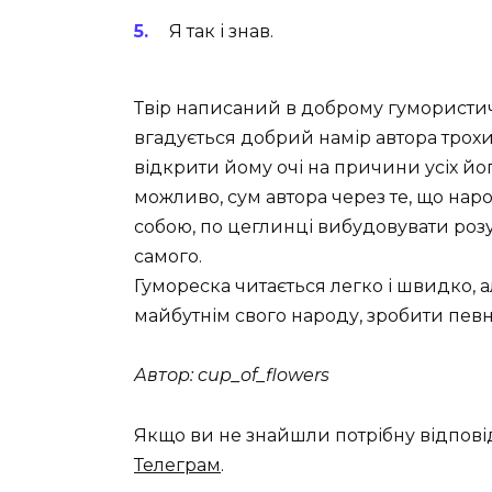
Я так і знав.
Твір написаний в доброму гумористич
вгадується добрий намір автора трохи
відкрити йому очі на причини усіх йог
можливо, сум автора через те, що нар
собою, по цеглинці вибудовувати розу
самого.
Гумореска читається легко і швидко, 
майбутнім свого народу, зробити певн
Автор: cup_of_flowers
Якщо ви не знайшли потрібну відпові
Телеграм
.