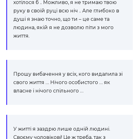
хотілося б .. Можливо, я не тримаю твою
руку в своїй руці всю ніч .. Але глибоко в
душі я знаю точно, що ти – це саме та
людина, якій я не дозволю піти з мого
життя.
Прошу вибачення у всіх, кого видалила зі
свого життя … Нічого особистого … як
власне і нічого спільного …
У житті я заздрю ​​лише одній людині.
Своєму чоловікові! Це ж треба, так з