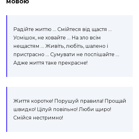
мовою
Радійте життю … Смійтеся від щастя …
Усмішок, не ховайте … На зло всім
нещастям … Живіть, любіть, шалено і
пристрасно … Сумувати не поспішайте …
Адже життя таке прекрасне!
Життя коротке! Порушуй правила! Прощай
швидко! Цілуй повільно! Люби щиро!
Смійся нестримно!