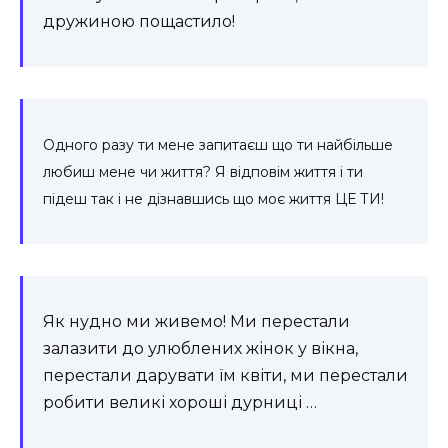
дружиною пощастило!
Одного разу ти мене запитаєш що ти найбільше
любиш мене чи життя? Я відповім життя і ти
підеш так і не дізнавшись що моє життя ЦЕ ТИ!
Як нудно ми живемо! Ми перестали
залазити до улюблених жінок у вікна,
перестали дарувати їм квіти, ми перестали
робити великі хороші дурниці …