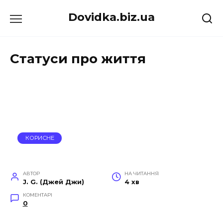
Перейти
Dovidka.biz.ua
до
вмісту
Cтатуси про життя
КОРИСНЕ
АВТОР
НА ЧИТАННЯ
J. G. (Джей Джи)
4 хв
КОМЕНТАРІ
0