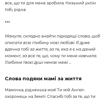
все, що ти для мене зробила. Низький уклін
тобі, рідна.
***
Мамуля, складно знайти підходящі слова, щоб
описати всю глибину моєї любові. Я дуже
вдячна тобі за життя, за те, яка я є на даний
момент, за все те, що, чому ти мене навчила.
Глибини твоєї душі немає межі …
Слова подяки мамі за життя
Мамочка, рідненька моя! Ти мій Ангел-
охоронець на Землі. Спасибі тобі за те, що ти: