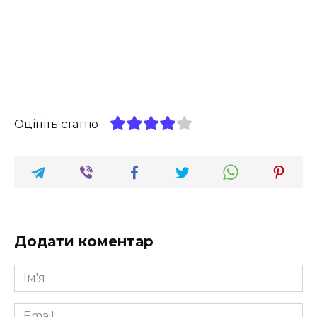
Оцініть статтю
Додати коментар
Ім'я
*
Email