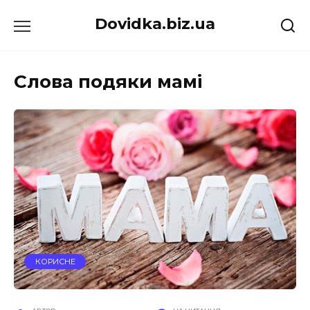
Перейти
Dovidka.biz.ua
до
вмісту
Слова подяки мамі
КОРИСНЕ