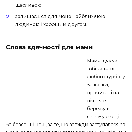
щасливою;
залишаєшся для мене найближчою
людиною і хорошим другом.
Слова вдячності для мами
Мама, дякую
тобі за тепло,
любов і турботу.
За казки,
прочитані на
ніч – я їх
бережу в
своєму серці.
За безсонні ночі, за те, що завжди заступалася за