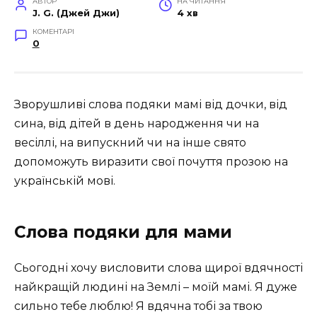
АВТОР
НА ЧИТАННЯ
J. G. (Джей Джи)
4 хв
КОМЕНТАРІ
0
Зворушливі слова подяки мамі від дочки, від
сина, від дітей в день народження чи на
весіллі, на випускний чи на інше свято
допоможуть виразити свої почуття прозою на
українській мові.
Слова подяки для мами
Сьогодні хочу висловити слова щирої вдячності
найкращій людині на Землі – моїй мамі. Я дуже
сильно тебе люблю! Я вдячна тобі за твою