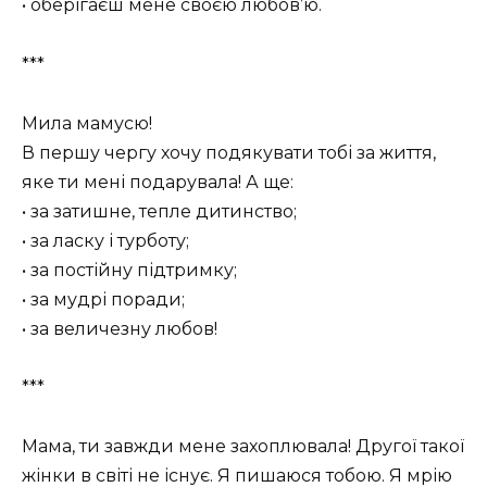
• оберігаєш мене своєю любов’ю.
***
Мила мамусю!
В першу чергу хочу подякувати тобі за життя,
яке ти мені подарувала! А ще:
• за затишне, тепле дитинство;
• за ласку і турботу;
• за постійну підтримку;
• за мудрі поради;
• за величезну любов!
***
Мама, ти завжди мене захоплювала! Другої такої
жінки в світі не існує. Я пишаюся тобою. Я мрію