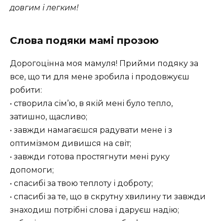
довгим і легким!
Слова подяки мамі прозою
Дорогоцінна моя мамуля! Прийми подяку за
все, що ти для мене зробила і продовжуєш
робити:
• створила сім’ю, в якій мені було тепло,
затишно, щасливо;
• завжди намагаєшся радувати мене і з
оптимізмом дивишся на світ;
• завжди готова простягнути мені руку
допомоги;
• спасибі за твою теплоту і доброту;
• спасибі за те, що в скрутну хвилину ти завжди
знаходиш потрібні слова і даруєш надію;