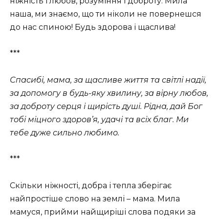
ніжність і любов, розуміння і доброту. Мила
наша, ми знаємо, що ти ніколи не повернешся
до нас спиною! Будь здорова і щаслива!
***
Спасибі, мама, за щасливе життя та світлі надії,
за допомогу в будь-яку хвилину, за вірну любов,
за доброту серця і щирість душі. Рідна, дай Бог
тобі міцного здоров’я, удачі та всіх благ. Ми
тебе дуже сильно любимо.
***
Скільки ніжності, добра і тепла зберігає
найпростіше слово на землі – мама. Мила
мамуся, прийми найщиріші слова подяки за