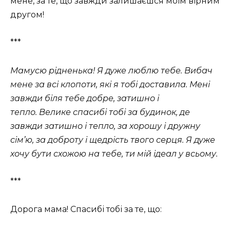
мене, за те, що завжди залишаєшся моїм вірним
другом!
***
Мамусю рідненька! Я дуже люблю тебе. Вибач
мене за всі клопоти, які я тобі доставила. Мені
завжди біля тебе добре, затишно і
тепло. Велике спасибі тобі за будинок, де
завжди затишно і тепло, за хорошу і дружну
сім’ю, за доброту і щедрість твого серця. Я дуже
хочу бути схожою на тебе, ти мій ідеал у всьому.
***
Дорога мама! Спасибі тобі за те, що: