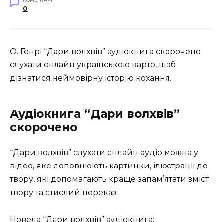
КОМЕНТАРІ
0
О. Генрі “Дари волхвів” аудіокнига скорочено
слухати онлайн українською варто, щоб
дізнатися неймовірну історію кохання.
Аудіокнига “Дари волхвів”
скорочено
“Дари волхвів” слухати онлайн аудіо можна у
відео, яке доповнюють картинки, ілюстрації до
твору, які допомагають краще запам’ятати зміст
твору та стислий переказ.
Новела “Дари волхвів” аудіокнига: