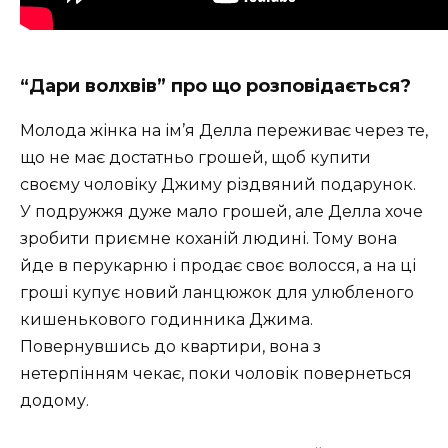
“Дари волхвів” про що розповідається?
Молода жінка на ім’я Делла переживає через те,
що не має достатньо грошей, щоб купити
своєму чоловіку Джиму різдвяний подарунок.
У подружжя дуже мало грошей, але Делла хоче
зробити приємне коханій людині. Тому вона
йде в перукарню і продає своє волосся, а на ці
гроші купує новий ланцюжок для улюбленого
кишенькового годинника Джима.
Повернувшись до квартири, вона з
нетерпінням чекає, поки чоловік повернеться
додому.