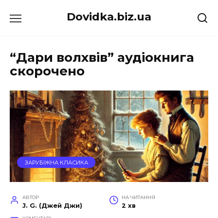
Перейти
Dovidka.biz.ua
до
вмісту
“Дари волхвів” аудіокнига
скорочено
ЗАРУБІЖНА КЛАСИКА
АВТОР
НА ЧИТАННЯ
J. G. (Джей Джи)
2 хв