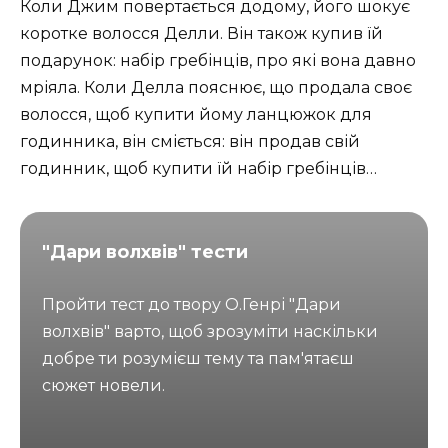
Коли Джим повертається додому, його шокує
коротке волосся Делли. Він також купив їй
подарунок: набір гребінців, про які вона давно
мріяла. Коли Делла пояснює, що продала своє
волосся, щоб купити йому ланцюжок для
годинника, він сміється: він продав свій
годинник, щоб купити їй набір гребінців…
"Дари волхвів" тести
Пройти тест до твору О.Генрі "Дари
волхвів" варто, щоб зрозуміти наскільки
добре ти розумієш тему та пам'ятаєш
сюжет новели.