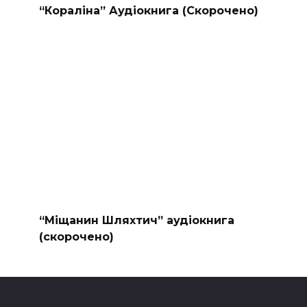
“Кораліна” Аудіокнига (Скорочено)
“Міщанин Шляхтич” аудіокнига
(скорочено)