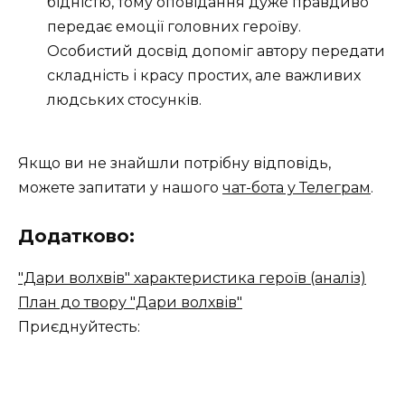
бідністю, тому оповідання дуже правдиво
передає емоції головних героїву.
Особистий досвід допоміг автору передати
складність і красу простих, але важливих
людських стосунків.
Якщо ви не знайшли потрібну відповідь,
можете запитати у нашого
чат-бота у Телеграм
.
Додатково:
"Дари волхвів" характеристика героїв (аналіз)
План до твору "Дари волхвів"
Приєднуйтесть: