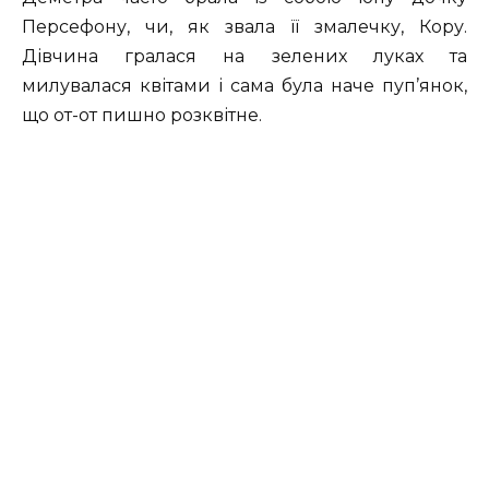
Персефону, чи, як звала її змалечку, Кору.
Дівчина гралася на зелених луках та
милувалася квітами і сама була наче пуп’янок,
що от-от пишно розквітне.