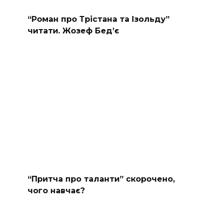
“Роман про Трістана та Ізольду”
читати. Жозеф Бед’є
“Притча про таланти” скорочено,
чого навчає?