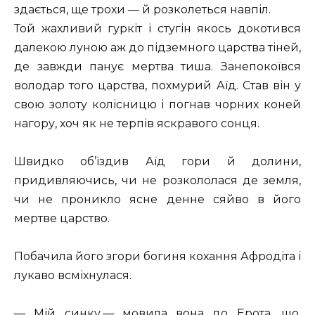
здається, ще трохи — й розколеться навпіл.
Той жахливий гуркіт і стугін якось докотився
далекою луною аж до підземного царства тіней,
де завжди панує мертва тиша. Занепокоївся
володар того царства, похмурий Аїд. Став він у
свою золоту колісницю і погнав чорних коней
нагору, хоч як не терпів яскравого сонця.
Швидко об’їздив Аїд гори й долини,
придивляючись, чи не розкололася де земля,
чи не проникло ясне денне сяйво в його
мертве царство.
Побачила його згори богиня кохання Афродіта і
лукаво всміхнулася.
— Мій синку,— мовила вона до Ерота, що,