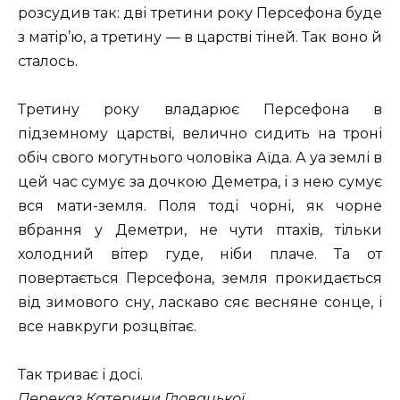
розсудив так: дві третини року Персефона буде
з матір’ю, а третину — в царстві тіней. Так воно й
сталось.
Третину року владарює Персефона в
підземному царстві, велично сидить на троні
обіч свого могутнього чоловіка Аїда. А yа землі в
цей час сумує за дочкою Деметра, і з нею сумує
вся мати-земля. Поля тоді чорні, як чорне
вбрання у Деметри, не чути птахів, тільки
холодний вітер гуде, ніби плаче. Та от
повертається Персефона, земля прокидається
від зимового сну, ласкаво сяє весняне сонце, і
все навкруги розцвітає.
Так триває і досі.
Переказ Катерини Гловацької