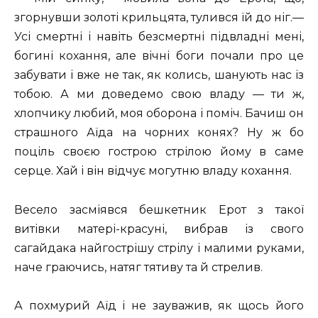
згорнувши золоті крильцята, тулився їй до ніг.—
Усі смертні і навіть безсмертні підвладні мені,
богині кохання, але вічні боги почали про це
забувати і вже не так, як колись, шанують нас із
тобою. А ми доведемо свою владу — ти ж,
хлопчику любий, моя оборона і поміч. Бачиш он
страшного Аїда на чорних конях? Ну ж бо
поціль своєю гострою стрілою йому в саме
серце. Хай і він відчує могутню владу кохання.
Весело засміявся бешкетник Ерот з такої
витівки матері-красуні, вибрав із свого
сагайдака найгострішу стрілу і малими руками,
наче граючись, натяг тятиву та й стрелив.
А похмурий Аїд і не зауважив, як щось його