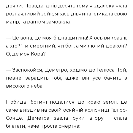
дочки. Правда, днів десять тому я здалеку чула
розпачливий зойк, якась дівчина кликала свою
матір, та раптом замовкла.
— Це вона, це моя бідна дитина! Хтось викрав її,
а хто? Чи смертний, чи бог, а чи лютий дракон?
О, де моя Кора?!
— Заспокойся, Деметро, ходімо до Геліоса. Той,
певне, зарадить тобі, адже він усе бачить з
високого неба.
І обидві богині подалися до краю землі, де
саме виїздив на своїй осяйній колісниці Геліос-
Сонце. Деметра звела руки вгору і стала
благати, наче проста смертна: