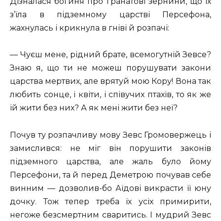
Дізналася богиня про гранатові зернини, що їх
з’їла в підземному царстві Персефона,
жахнулась і крикнула в гніві й розпачі:
— Чуєш мене, рідний брате, всемогутній Зевсе?
Знаю я, що ти не можеш порушувати закони
царства мертвих, але врятуй мою Кору! Вона так
любить сонце, і квіти, і співучих птахів, то як же
їй жити без них? А як мені жити без неї?
Почув ту розпачливу мову Зевс Громовержець і
замислився: не міг він порушити законів
підземного царства, але жаль було йому
Персефони, та й перед Деметрою почував себе
винним — дозволив-бо Аїдові викрасти її юну
дочку. Тож тепер треба їх усіх примирити,
негоже безсмертним сваритись. І мудрий Зевс