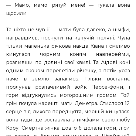
— Мамо, мамо, рятуй мене! — гукала вона
щосили.
Та ніхто не чув її — мати була далеко, а німфи,
награвшись, поснули на квітучій поляні. Чула
тільки маленька річкова наяда Кіана і сміливо
кинулася чорним коням навперейми,
розливши по долині свої хвилі. Та Аїдові коні
одним скоком перелетіли річечку, а потім ураз
наче в землю запались. Тільки востаннє
пролунав розпачливий зойк Персе-фони, і
гори відгукнулись моторошним громом. Той
грім почула нарешті мати Деметра. Стислося їй
серце від лихого передчуття, мерщій кинулася
вона туди, де зоставила з німфами свою любу
Кору. Смертна жінка довго б долала гори, ліси