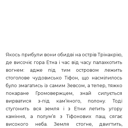
Якось прибули вони обидві на острів Трінакрію,
де височіє гора Етна і час від часу палахкотить
вогнем: адже під тим островом лежить
стоголове чудовисько Тіфон, що насмілилось
було змагатись із самим Зевсом, а тепер, тяжко
покаране Громовержцем, знай силується
вирватися з-під кам’яного, полону. Тоді
стугонить вся земля і з Етни летить угору
каміння, а полум’я з Тіфонових пащ сягає
високого неба. Земля стогне, двигтить,