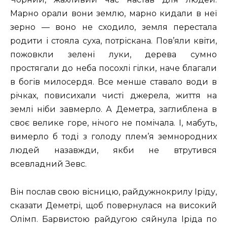
Марно орали вони землю, марно кидали в неї
зерно — воно не сходило, земля перестала
родити і стояла суха, потріскана. Пов’яли квіти,
пожовкли зелені луки, дерева сумно
простягали до неба посохлі гілки, наче благали
в богів милосердя. Все менше ставало води в
річках, повисихали чисті джерела, життя на
землі ніби завмерло. А Деметра, заглиблена в
своє велике горе, нічого не помічала. І, мабуть,
вимерло б тоді з голоду плем’я земнородних
людей назавжди, якби не втрутився
всевладний Зевс.
Він послав свою вісницю, райдужнокрилу Іріду,
сказати Деметрі, щоб повернулася на високий
Олімп. Барвистою райдугою сяйнула Іріда по