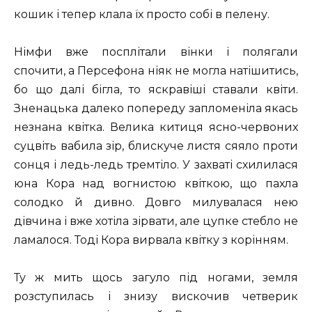
кошик і тепер клала їх просто собі в пелену.
Німфи вже посплітали вінки і полягали
спочити, а Персефона ніяк не могла натішитись,
бо що далі бігла, то яскравіші ставали квіти.
Зненацька далеко попереду запломеніла якась
незнана квітка. Велика китиця ясно-червоних
суцвіть вабила зір, блискуче листя сяяло проти
сонця і ледь-ледь тремтіло. У захваті схилилася
юна Кора над вогнистою квіткою, що пахла
солодко й дивно. Довго милувалася нею
дівчина і вже хотіла зірвати, але цупке стебло не
ламалося. Тоді Кора вирвала квітку з корінням.
Ту ж мить щось загуло під ногами, земля
розступилась і знизу вискочив четверик