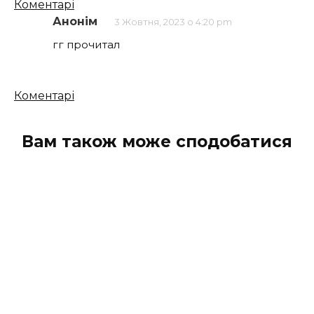
Кількість
Коментарі
коментарів
Анонім
3 Жовтня, 2023 о 4:20 pm
гг прочитал
Кількість
Коментарі
коментарів
Вам також може сподобатися