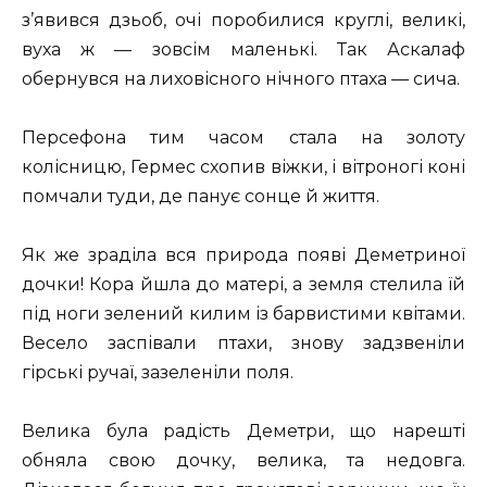
з’явився дзьоб, очі поробилися круглі, великі,
вуха ж — зовсім маленькі. Так Аскалаф
обернувся на лиховісного нічного птаха — сича.
Персефона тим часом стала на золоту
колісницю, Гермес схопив віжки, і вітроногі коні
помчали туди, де панує сонце й життя.
Як же зраділа вся природа появі Деметриної
дочки! Кора йшла до матері, а земля стелила їй
під ноги зелений килим із барвистими квітами.
Весело заспівали птахи, знову задзвеніли
гірські ручаї, зазеленіли поля.
Велика була радість Деметри, що нарешті
обняла свою дочку, велика, та недовга.