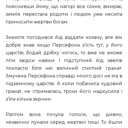
пояснивши йому, що нагорі все сохне, вмирає,
земля перестала родити і людям уже несила
приносити жертви богам.
Знехотя погодився Аїд віддати кохану, але він
добре знав: якщо Персефона з’їсть тут, у його
царстві, бодай дрібку чогось, то вже не зможе
піти звідси навіки. І підступний Аїд звелів
покласти біля неї великий стиглий гранат.
Змучена Персефона справді нічого досі не їла в
підземному царстві. А коли побачила чудовий
гранат, не стрималась, трохи його надкусила і
з’їла кілька зернин.
Раптом вона почула голоси, що дивно,
незвично лунали серед мертвої тиші. То йшли