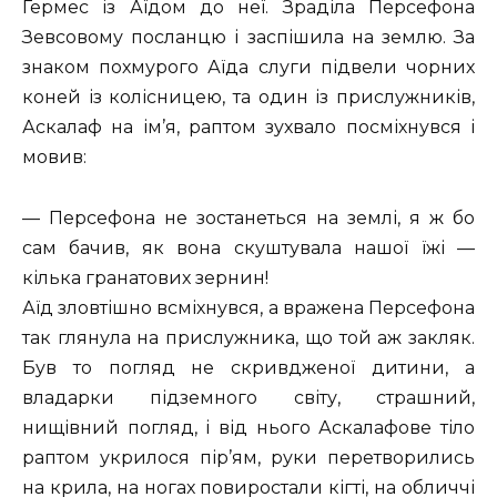
Гермес із Аїдом до неї. Зраділа Персефона
Зевсовому посланцю і заспішила на землю. За
знаком похмурого Аїда слуги підвели чорних
коней із колісницею, та один із прислужників,
Аскалаф на ім’я, раптом зухвало посміхнувся і
мовив:
— Персефона не зостанеться на землі, я ж бо
сам бачив, як вона скуштувала нашої їжі —
кілька гранатових зернин!
Аїд зловтішно всміхнувся, а вражена Персефона
так глянула на прислужника, що той аж закляк.
Був то погляд не скривдженої дитини, а
владарки підземного світу, страшний,
нищівний погляд, і від нього Аскалафове тіло
раптом укрилося пір’ям, руки перетворились
на крила, на ногах повиростали кігті, на обличчі