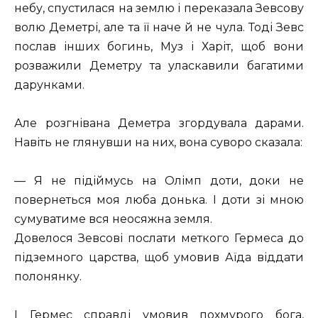
небу, спустилася на землю і переказала Зевсову
волю Деметрі, але та її наче й не чула. Тоді Зевс
послав інших богинь, Муз і Харіт, щоб вони
розважили Деметру та уласкавили багатими
дарунками.
Але розгнівана Деметра згордувала дарами.
Навіть не глянувши на них, вона суворо сказала:
— Я не підіймусь на Олімп доти, доки не
повернеться моя люба донька. І доти зі мною
сумуватиме вся неосяжна земля.
Довелося Зевсові послати меткого Гермеса до
підземного царства, щоб умовив Аїда віддати
полонянку.
І Гермес справді умовив похмурого бога,