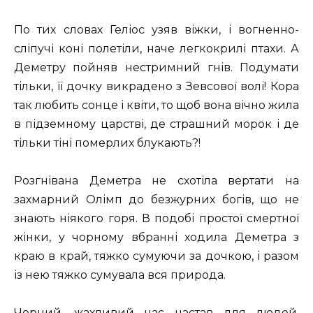
По тих словах Геліос узяв віжки, і вогненно-
сліпучі коні полетіли, наче легкокрилі птахи. А
Деметру пойняв нестримний гнів. Подумати
тільки, її дочку викрадено з Зевсової волі! Кора
так любить сонце і квіти, то щоб вона вічно жила
в підземному царстві, де страшний морок і де
тільки тіні померлих блукають?!
Розгнівана Деметра не схотіла вертати на
захмарний Олімп до безжурних богів, що не
знають ніякого горя. В подобі простої смертної
жінки, у чорному вбранні ходила Деметра з
краю в край, тяжко сумуючи за дочкою, і разом
із нею тяжко сумувала вся природа.
Чорний, жахливий час настав для людей.