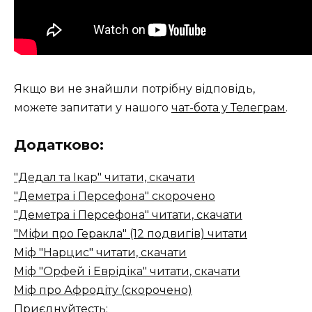
Якщо ви не знайшли потрібну відповідь,
можете запитати у нашого
чат-бота у Телеграм
.
Додатково:
"Дедал та Ікар" читати, скачати
"Деметра і Персефона" скорочено
"Деметра і Персефона" читати, скачати
"Міфи про Геракла" (12 подвигів) читати
Міф "Нарцис" читати, скачати
Міф "Орфей і Еврідіка" читати, скачати
Міф про Афродіту (скорочено)
Приєднуйтесть: