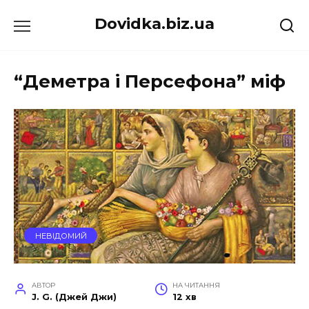
Перейти
Dovidka.biz.ua
до
вмісту
“Деметра і Персефона” міф
НЕВІДОМИЙ
АВТОР
НА ЧИТАННЯ
J. G. (Джей Джи)
12 хв