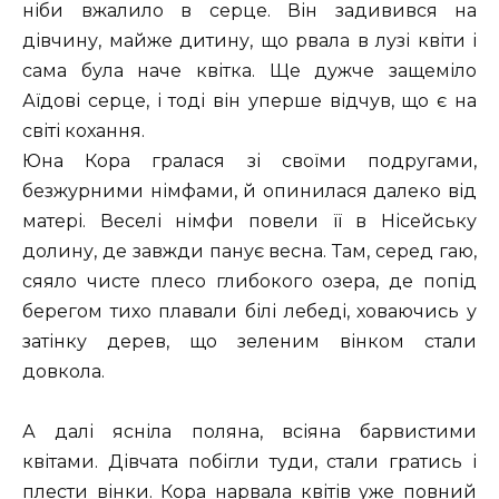
ніби вжалило в серце. Він задивився на
дівчину, майже дитину, що рвала в лузі квіти і
сама була наче квітка. Ще дужче защеміло
Аїдові серце, і тоді він уперше відчув, що є на
світі кохання.
Юна Кора гралася зі своїми подругами,
безжурними німфами, й опинилася далеко від
матері. Веселі німфи повели її в Нісейську
долину, де завжди панує весна. Там, серед гаю,
сяяло чисте плесо глибокого озера, де попід
берегом тихо плавали білі лебеді, ховаючись у
затінку дерев, що зеленим вінком стали
довкола.
А далі ясніла поляна, всіяна барвистими
квітами. Дівчата побігли туди, стали гратись і
плести вінки. Кора нарвала квітів уже повний