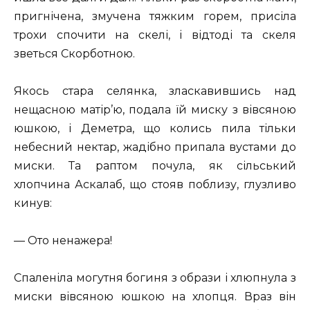
пригнічена, змучена тяжким горем, присіла
трохи спочити на скелі, і відтоді та скеля
зветься Скорботною.
Якось стара селянка, зласкавившись над
нещасною матір’ю, подала їй миску з вівсяною
юшкою, і Деметра, що колись пила тільки
небесний нектар, жадібно припала вустами до
миски. Та раптом почула, як сільський
хлопчина Аскалаб, що стояв поблизу, глузливо
кинув:
— Ото ненажера!
Спаленіла могутня богиня з образи і хлюпнула з
миски вівсяною юшкою на хлопця. Враз він