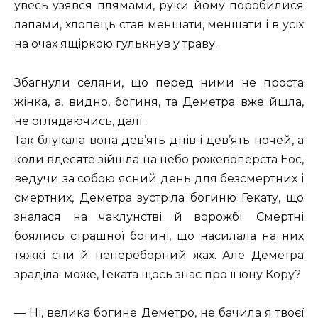
увесь узявся плямами, руки йому поробилися
лапами, хлопець став меншати, меншати і в усіх
на очах ящіркою гулькнув у траву.
Збагнули селяни, що перед ними не проста
жінка, а, видно, богиня, та Деметра вже йшла,
не оглядаючись, далі.
Так блукала вона дев’ять днів і дев’ять ночей, а
коли вдесяте зійшла на небо рожевоперста Еос,
ведучи за собою ясний день для безсмертних і
смертних, Деметра зустріла богиню Гекату, що
зналася на чаклунстві й ворожбі. Смертні
боялись страшної богині, що насилала на них
тяжкі сни й непереборний жах. Але Деметра
зраділа: може, Геката щось знає про її юну Кору?
— Ні, велика богине Деметро, не бачила я твоєї