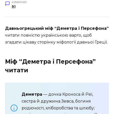
КОМЕНТАРІ
91
Давньогрецький міф “Деметра і Персефона”
читати повністю українською варто, щоб
згадати цікаву сторінку міфології давньої Греції.
Міф “Деметра і Персефона”
читати
Деметра
— дочка Кроноса й Реї,
сестра й дружина Зевса, богиня
родючості, хліборобства та шлюбу;