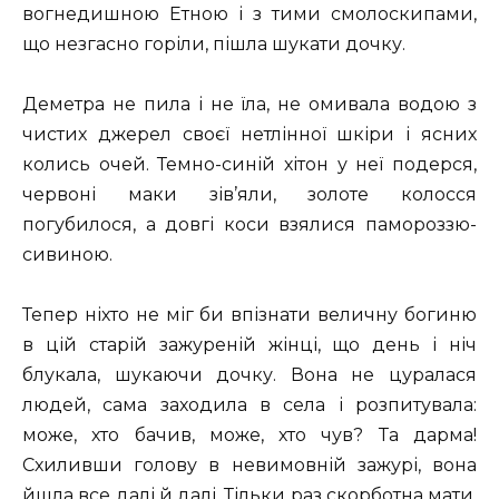
вогнедишною Етною і з тими смолоскипами,
що незгасно горіли, пішла шукати дочку.
Деметра не пила і не їла, не омивала водою з
чистих джерел своєї нетлінної шкіри і ясних
колись очей. Темно-синій хітон у неї подерся,
червоні маки зів’яли, золоте колосся
погубилося, а довгі коси взялися памороззю-
сивиною.
Тепер ніхто не міг би впізнати величну богиню
в цій старій зажуреній жінці, що день і ніч
блукала, шукаючи дочку. Вона не цуралася
людей, сама заходила в села і розпитувала:
може, хто бачив, може, хто чув? Та дарма!
Схиливши голову в невимовній зажурі, вона
йшла все далі й далі. Тільки раз скорботна мати,