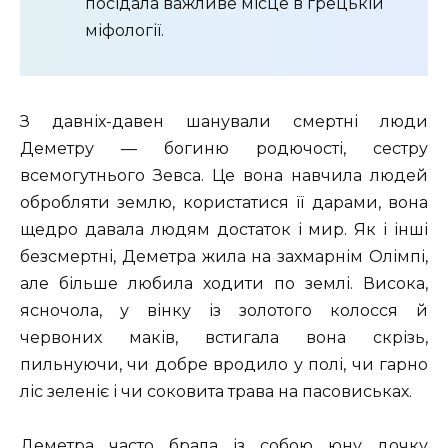
посідала важливе місце в грецькій
міфології.
З давніх-давен шанували смертні люди
Деметру — богиню родючості, сестру
всемогутнього Зевса. Це вона навчила людей
обробляти землю, користатися її дарами, вона
щедро давала людям достаток і мир. Як і інші
безсмертні, Деметра жила на захмарнім Олімпі,
але більше любила ходити по землі. Висока,
ясночола, у вінку із золотого колосся й
червоних маків, встигала вона скрізь,
пильнуючи, чи добре вродило у полі, чи гарно
ліс зеленіє і чи соковита трава на пасовиськах.
Деметра часто брала із собою юну дочку