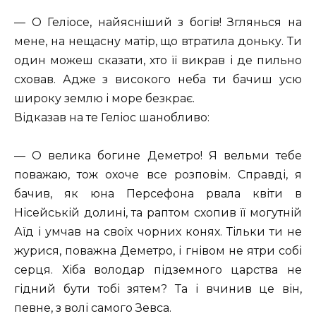
— О Геліосе, найясніший з богів! Зглянься на
мене, на нещасну матір, що втратила доньку. Ти
один можеш сказати, хто її викрав і де пильно
сховав. Адже з високого неба ти бачиш усю
широку землю і море безкрає.
Відказав на те Геліос шанобливо:
— О велика богине Деметро! Я вельми тебе
поважаю, тож охоче все розповім. Справді, я
бачив, як юна Персефона рвала квіти в
Нісейській долині, та раптом схопив її могутній
Аїд і умчав на своїх чорних конях. Тільки ти не
журися, поважна Деметро, і гнівом не ятри собі
серця. Хіба володар підземного царства не
гідний бути тобі зятем? Та і вчинив це він,
певне, з волі самого Зевса.