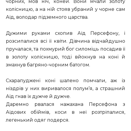
чорних, мов ніч, коней. Вони мчали золоту
колісницю, а на ній стояв убраний у чорне сам
Аїд, володар підземного царства.
Дужими руками схопив Аїд Персефону, і
розсипалися всі її квіти. Дівчина відчайдушно
пручалася, та похмурий бог силоміць посадив її
в золоту колісницю, тоді вйокнув на коні й
змахнув багряно-чорним батогом.
Схарапуджені коні шалено помчали, аж із
ніздрів у них виривалося полум’я, а страшний
Аїд гнав їх дужче й дужче.
Даремно рвалася нажахана Персефона з
Аїдових обіймів, коси в неї розтріпалися,
легенький одяг подерся.