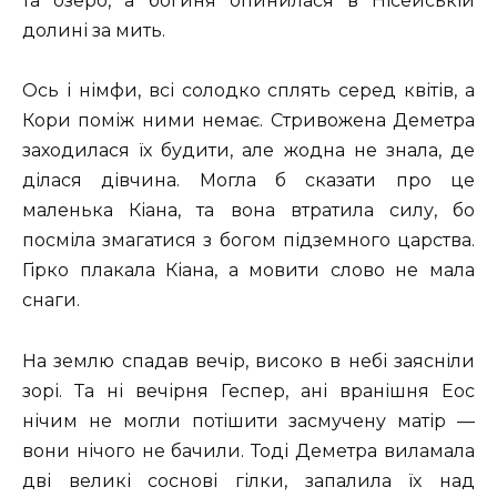
та озеро, а богиня опинилася в Нісейській
долині за мить.
Ось і німфи, всі солодко сплять серед квітів, а
Кори поміж ними немає. Стривожена Деметра
заходилася їх будити, але жодна не знала, де
ділася дівчина. Могла б сказати про це
маленька Кіана, та вона втратила силу, бо
посміла змагатися з богом підземного царства.
Гірко плакала Кіана, а мовити слово не мала
снаги.
На землю спадав вечір, високо в небі заясніли
зорі. Та ні вечірня Геспер, ані вранішня Еос
нічим не могли потішити засмучену матір —
вони нічого не бачили. Тоді Деметра виламала
дві великі соснові гілки, запалила їх над