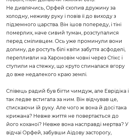
Не дивлячись, Орфей схопив дружину за
холодну, неживу руку і повів її до виходу з
підземного царства. Він ішов попереду, і тіні
померлих, наче сивий туман, розступалися
перед сміливцем. Ось уже проминули вони
долину, де ростуть білі квіти забуття асфоделі,
перепливли на Хароновім човні через Стікс і
ступили на стежку, що круто спиналася вгору
до вже недалекого краю землі.
Співець радий був бігти чимдуж, але Еврідіка і
так ледве встигала за ним. Він відчував це,
стискаючи їй руку. Але чого ж вона й досі така
крижана? Невже життя не повертається до
його коханої? Невже вона насправді мертва? У
відчаї Орфей, забувши Аїдову засторогу,