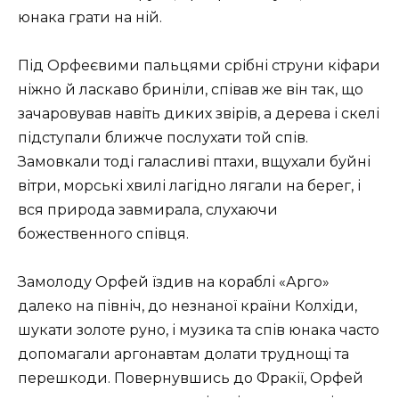
юнака грати на ній.
Під Орфеєвими пальцями срібні струни кіфари
ніжно й ласкаво бриніли, співав же він так, що
зачаровував навіть диких звірів, а дерева і скелі
підступали ближче послухати той спів.
Замовкали тоді галасливі птахи, вщухали буйні
вітри, морські хвилі лагідно лягали на берег, і
вся природа завмирала, слухаючи
божественного співця.
Замолоду Орфей їздив на кораблі «Арго»
далеко на північ, до незнаної країни Колхіди,
шукати золоте руно, і музика та спів юнака часто
допомагали аргонавтам долати труднощі та
перешкоди. Повернувшись до Фракії, Орфей