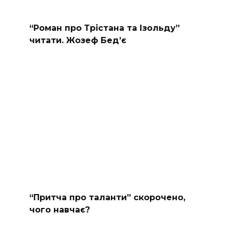
“Роман про Трістана та Ізольду”
читати. Жозеф Бед’є
“Притча про таланти” скорочено,
чого навчає?