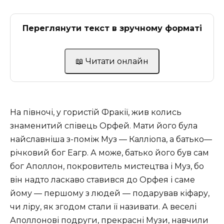
Переглянути текст в зручному форматі
📖 Читати онлайн
На півночі, у гористій Фракії, жив колись
знаменитий співець Орфей. Мати його була
найславніша з-поміж Муз — Калліопа, а батько—
річковий бог Еагр. А може, батько його був сам
бог Аполлон, покровитель мистецтва і Муз, бо
він надто ласкаво ставився до Орфея і саме
йому — першому з людей — подарував кіфару,
чи ліру, як згодом стали її називати. А веселі
Аполлонові подруги, прекрасні Музи, навчили