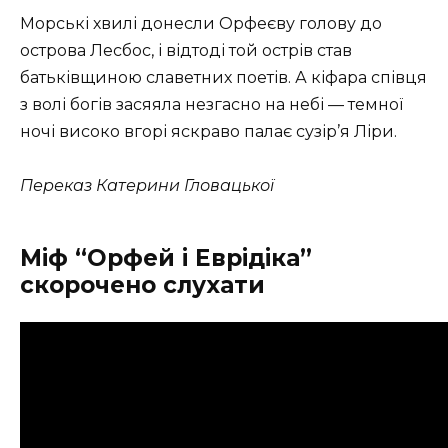
Морські хвилі донесли Орфеєву голову до
острова Лесбос, і відтоді той острів став
батьківщиною славетних поетів. А кіфара співця
з волі богів засяяла незгасно на небі — темної
ночі високо вгорі яскраво палає сузір’я Ліри.
Переказ Катерини Гловацької
Міф “Орфей і Еврідіка”
скорочено слухати