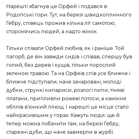
Нарешті збагнув це Орфей і подався в
Родопські гори. Тут, на березі швидкоплинного
Гебру, співець прожив кілька літ самотою,
сторонячись людей, а надто жінок.
Тільки співати Орфей любив, як і раніше. Той
пагорб, де він завжди сидів і співав, спершу був
голий, без дерев і кущів, тільки порослий
зеленою травою. Та на Орфеїв спів усе ближче і
ближче підступали, наче зачаровані, молоді
дубки, стрункі кипариси, розлогі липи, тіняві
платани, припливли рожеві лотоси, а каміння
обплів в’юнкий плющ. І нарешті це місце стало
найкрасивішим у горах. Кажуть люди: ще й
тепер можна побачити там, на березі Гебру,
старезні дуби, що наче завмерли в журбі.