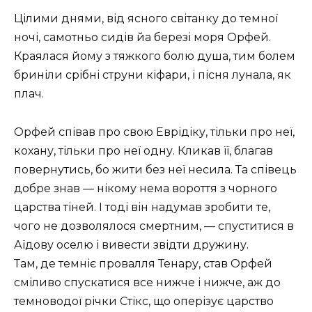
Цілими днями, від ясного світанку до темної
ночі, самотньо сидів йа березі моря Орфей.
Краялася йому з тяжкого болю душа, тим болем
бриніли срібні струни кіфари, і пісня лунала, як
плач.
Орфей співав про свою Еврідіку, тільки про неї,
кохану, тільки про неї одну. Кликав її, благав
повернутись, бо жити без неї несила. Та співець
добре знав — нікому нема вороття з чорного
царства тіней. І тоді він надумав зробити те,
чого не дозволялося смертним, — спуститися в
Аїдову оселю і вивести звідти дружину.
Там, де темніє провалля Тенару, став Орфей
сміливо спускатися все нижче і нижче, аж до
темноводої річки Стікс, що оперізує царство