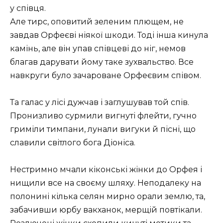
у співця.
Але тирс, оповитий зеленим плющем, не
завдав Орфеєві ніякої шкоди. Тоді інша кинула
камінь, але він упав співцеві до ніг, немов
благав дарувати йому таке зухвальство. Все
навкруги було зачароване Орфеєвим співом.
Та галас у лісі дужчав і заглушував той спів.
Пронизливо сурмили вигнуті флейти, гучно
гриміли тимпани, лунали вигуки й пісні, що
славили світлого бога Діоніса.
Нестримно мчали кіконські жінки до Орфея і
нищили все на своєму шляху. Неподалеку на
полонині кілька селян мирно орали землю, та,
забачивши юрбу вакханок, мерщій повтікали.