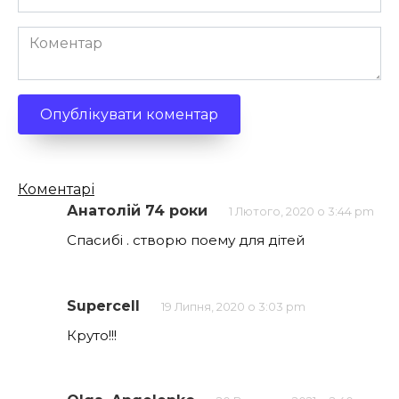
*
Коментар
Кількість
Коментарі
коментарів
Анатолій 74 роки
1 Лютого, 2020 о 3:44 pm
Спасибі . створю поему для дітей
Supercell
19 Липня, 2020 о 3:03 pm
Круто!!!