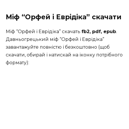
Міф “Орфей і Еврідіка” скачати
Міф “Орфей і Еврідіка” скачать
fb2, pdf, epub
.
Давньогрецький міф “Орфей і Еврідіка”
завантажуйте повністю і безкоштовно (щоб
скачати, обирай і натискай на іконку потрібного
формату):