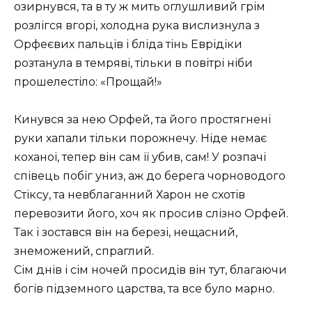
озирнувся, та в ту ж мить оглушливий грім
розлігся вгорі, холодна рука вислизнула з
Орфеєвих пальців і бліда тінь Еврідіки
розтанула в темряві, тільки в повітрі ніби
прошелестіло: «Прощай!»
Кинувся за нею Орфей, та його простягнені
руки хапали тільки порожнечу. Ніде немає
коханої, тепер він сам її убив, сам! У розпачі
співець побіг униз, аж до берега чорноводого
Стіксу, та невблаганний Харон не схотів
перевозити його, хоч як просив слізно Орфей.
Так і зостався він на березі, нещасний,
знеможений, спраглий.
Сім днів і сім ночей просидів він тут, благаючи
богів підземного царства, та все було марно.