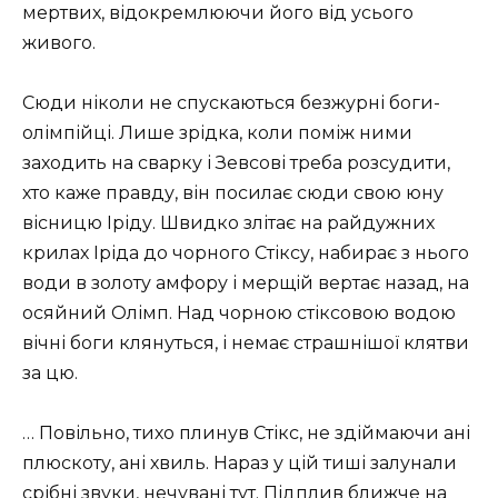
мертвих, відокремлюючи його від усього
живого.
Сюди ніколи не спускаються безжурні боги-
олімпійці. Лише зрідка, коли поміж ними
заходить на сварку і Зевсові треба розсудити,
хто каже правду, він посилає сюди свою юну
вісницю Іріду. Швидко злітає на райдужних
крилах Іріда до чорного Стіксу, набирає з нього
води в золоту амфору і мерщій вертає назад, на
осяйний Олімп. Над чорною стіксовою водою
вічні боги клянуться, і немає страшнішої клятви
за цю.
… Повільно, тихо плинув Стікс, не здіймаючи ані
плюскоту, ані хвиль. Нараз у цій тиші залунали
срібні звуки, нечувані тут. Підплив ближче на