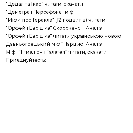
"Дедал та Ікар" читати, скачати
"Деметра і Персефона" міф
"Міфи про Геракла" (12 подвигів) читати
"Орфей і Еврідіка" Скорочено + Аналіз
"Орфей і Еврідіка" читати українською мовою
Давньогрецький міф "Нарцис" Аналіз
Міф "Пігмаліон і Галатея" читати, скачати
Приєднуйтесть: