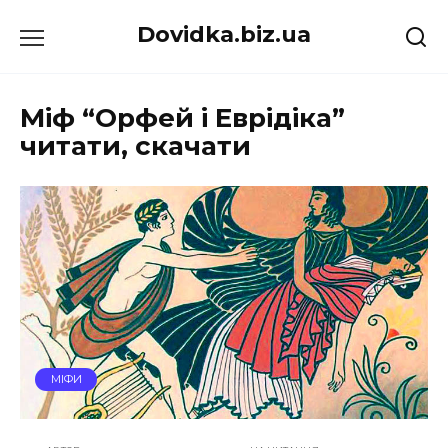
Перейти
Dovidka.biz.ua
до
вмісту
Міф “Орфей і Еврідіка”
читати, скачати
МІФИ