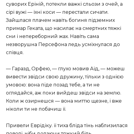
суворих Еріній, потекли важкі сльози з очей, а
сірі вужі — їхні коси — перестали сичати.
Зайшлася плачем навіть богиня підземних
примар Геката, що насилає на смертних тяжкі
сни і непереборний жах. Навіть сама
незворушна Персефона ледь усміхнулася до
співця.
— Гаразд, Орфею, — глухо мовив Аїд, — можеш
вивести звідси свою дружину, тільки з однією
умовою: вона піде позад тебе, а ти не
оглядайся, аж поки вийдеш звідси на землю.
Коли ж озирнешся — вона миттю щезне, і вже
ніколи ти не побачиш її.
Привели Еврідіку. її тиха бліда тінь наблизилася
поволі, ніби долаючи тяжкий біль.