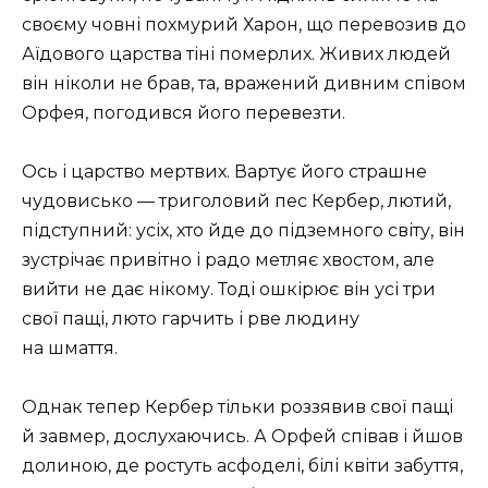
своєму човні похмурий Харон, що перевозив до
Аїдового царства тіні померлих. Живих людей
він ніколи не брав, та, вражений дивним співом
Орфея, погодився його перевезти.
Ось і царство мертвих. Вартує його страшне
чудовисько — триголовий пес Кербер, лютий,
підступний: усіх, хто йде до підземного світу, він
зустрічає привітно і радо метляє хвостом, але
вийти не дає нікому. Тоді ошкірює він усі три
свої пащі, люто гарчить і рве людину
на шмаття.
Однак тепер Кербер тільки роззявив свої пащі
й завмер, дослухаючись. А Орфей співав і йшов
долиною, де ростуть асфоделі, білі квіти забуття,