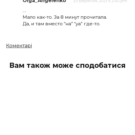
Olga_Angelenko
20 Вересня, 2021 о 2:40 pm
…
Мало как-то. За 8 минут прочитала.
Да, и там вместо “на” “уа” где-то.
Кількість
Коментарі
коментарів
Вам також може сподобатися