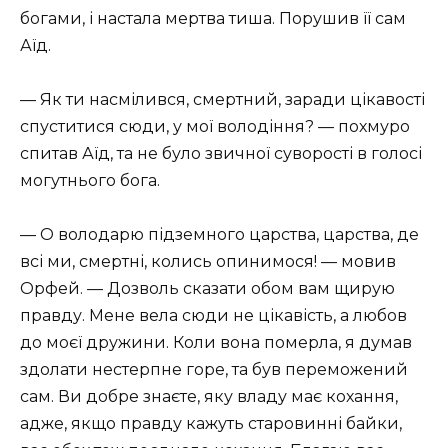
богами, і настала мертва тиша. Порушив її сам
Аїд.
— Як ти насмілився, смертний, заради цікавості
спуститися сюди, у мої володіння? — похмуро
спитав Аїд, та не було звичної суворості в голосі
могутнього бога.
— О володарю підземного царства, царства, де
всі ми, смертні, колись опинимося! — мовив
Орфей. — Дозволь сказати обом вам щирую
правду. Мене вела сюди не цікавість, а любов
до моєї дружини. Коли вона померла, я думав
здолати нестерпне горе, та був переможений
сам. Ви добре знаєте, яку владу має кохання,
адже, якщо правду кажуть старовинні байки,