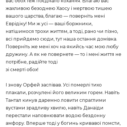
вас обох теж поєднало кохання. Благаю вас
жахливою безоднею Хаосу і мертвою тишею
вашого царства, благаю — поверніть мені
Еврідіку! Ми ж усі — ваші боржники,
натішимося трохи життям, а тоді, рано чи пізно,
всі прийдемо сюди, тут наша остання домівка.
Поверніть же мені хоч на якийсь час мою любу
дружину. А як не повернете — то і мені життя не
потрібне, радійте тоді
зі смерті обох!
І знову Орфей заспівав. Усі померлі тихо
плакали, розчулені його великим горем. Навіть
Тантал кинув даремно ловити спраглими
вустами зрадливу хвилю, навіть Данаїди
перестали наповнювати водою бездонну
амфору. Вперше тоді у богинь кривавої помсти,