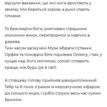
відчули вакханки, що їхні ноги вростають у
землю, тіло береться корою, а руки стають
гілками.
То безсмертні боги, розгнівані страшним
злочином жінок, перетворили їх навічно в
дерева.
Тим часом засмучені Музи зібрали останки
Орфея та поховали біля підніжжя Олімпу, і там, у
кущах над його могилою, солов’ї співають
краще, ніж будь-де в світі.
А співцеву голову прийняв швидкоплинний
Гебр та й поніс її разом із нерозлучною кіфарою
до синього моря, і срібні струни весь час сумно
бриніли.