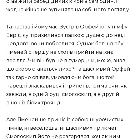
став жити серед диких кіконів сам один, і
жодна жінка не зупиняла на собі його погляду.
Та настав і йому час. Зустрів Орфей юну німфу
Еврідіку, прихилився палкою душею до неї, і
невдовзі вони побралися. Однак бог шлюбу
Гіменей спершу не схотів прийти на їхнє
весілля. Чи він був не в гуморі, чи, може, знав,
що скоро станеться лихо? Та щасливий Орфей
так гарно співав, умовляючи бога, що той
нарешті зласкавився і прилетів, тримаючи, як
завжди, в одній руці смолоскип, а в другій
вінок із білих троянд.
Але Гіменей не приніс із собою ні урочистих
гімнів, ні веселощів, ні щасливих прикмет.
Смолоскип його не розгорявся, хоч як ним