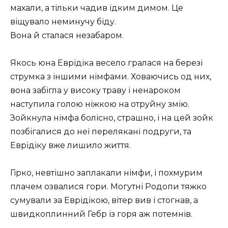
махали, а тільки чадив їдким димом. Це
віщувало неминучу біду.
Вона й сталася незабаром.
Якось юна Еврідіка весело гралася на березі
струмка з іншими німфами. Ховаючись од них,
вона забігла у високу траву і ненароком
наступила голою ніжкою на отруйну змію.
Зойкнула німфа болісно, страшно, і на цей зойк
позбігалися до неї перелякані подруги, та
Еврідіку вже лишило життя.
Гірко, невтішно заплакали німфи, і похмурим
плачем озвалися гори. Могутні Родопи тяжко
сумували за Еврідікою, вітер вив і стогнав, а
швидкоплинний Гебр із горя аж потемнів.