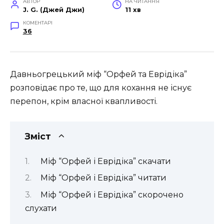
АВТОР
НА ЧИТАННЯ
J. G. (Джей Джи)
11 хв
КОМЕНТАРІ
36
Давньогрецький міф “Орфей та Еврідіка”
розповідає про те, що для кохання не існує
перепон, крім власної квапливості.
Зміст
Міф “Орфей і Еврідіка” скачати
Міф “Орфей і Еврідіка” читати
Міф “Орфей і Еврідіка” скорочено
слухати