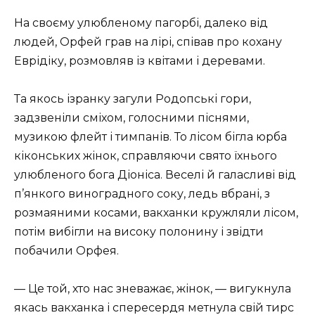
На своєму улюбленому пагорбі, далеко від
людей, Орфей грав на лірі, співав про кохану
Еврідіку, розмовляв із квітами і деревами.
Та якось ізранку загули Родопські гори,
задзвеніли сміхом, голосними піснями,
музикою флейт і тимпанів. То лісом бігла юрба
кіконських жінок, справляючи свято їхнього
улюбленого бога Діоніса. Веселі й галасливі від
п’янкого виноградного соку, ледь вбрані, з
розмаяними косами, вакханки кружляли лісом,
потім вибігли на високу полонину і звідти
побачили Орфея.
— Це той, хто нас зневажає, жінок, — вигукнула
якась вакханка і спересердя метнула свій тирс