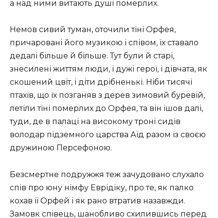
а над ними витають душі померлих.
Немов сивий туман, оточили тіні Орфея,
причаровані його музикою і співом, їх ставало
дедалі більше й більше. Тут були й старі,
знесилені життям люди, і дужі герої, і дівчата, як
скошений цвіт, і діти дрібненькі. Ніби тисячі
птахів, що їх позганяв з дерев зимовий буревій,
летіли тіні померлих до Орфея, та він ішов далі,
туди, де в палаці на високому троні сидів
володар підземного царства Аїд разом із своєю
дружиною Персефоною.
Безсмертне подружжя теж зачудовано слухало
спів про юну німфу Еврідіку, про те, як палко
кохав її Орфей і як рано втратив назавжди.
Замовк співець, шанобливо схилившись перед