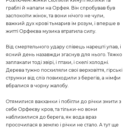
Розлючені жінки схопили кинуті мотики та
граблі й напали на Орфея. Він спробував був
заспокоїти жінок, та вони нічого не чули,
важкий дух крові тьмарив їм розум, і вперше в
житті Орфеєва музика втратила силу.
Від смертельного удару співець нарешті упав, і
ясний день назавжди згаснув для нього. Тяжко
заплакали тоді звірі, і птахи, і скелі холодні.
Дерева тужно посхиляли свої верховіття, гірські
струмки від сліз повиходили з берегів, а німфи
вбралися в чорну жалобу.
Отямилися вакханки і побігли до річки змити з
себе Орфеєву кров, та тільки-но вони
наблизилися до берега, як вода враз
просочилася в землю і річки не стало. А тут ще