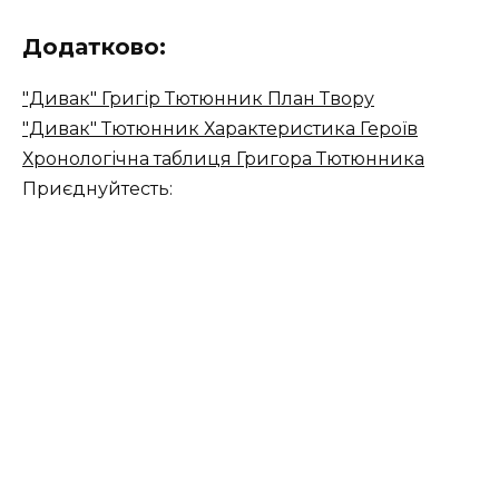
Додатково:
"Дивак" Григір Тютюнник План Твору
"Дивак" Тютюнник Характеристика Героїв
Хронологічна таблиця Григора Тютюнника
Приєднуйтесть: