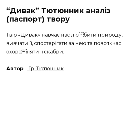
“Дивак” Тютюнник аналіз
(паспорт) твору
Твір «
Дивак
» навчає нас любити природу,
вивчати її, спостерігати за нею та повсякчас
охороняти її скабри.
Автор
–
Гр. Тютюнник