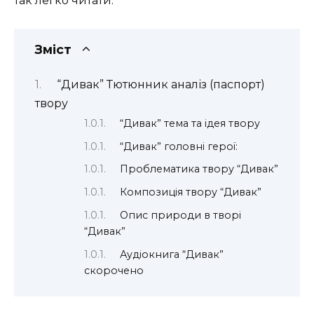
так легко читати.
Зміст
“Дивак” Тютюнник аналіз (паспорт)
твору
“Дивак” тема та ідея твору
“Дивак” головні герої:
Проблематика твору “Дивак”
Композиція твору “Дивак”
Опис природи в творі
“Дивак”
Аудіокнига “Дивак”
скорочено