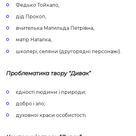
Федько Тойкало,
дід Прокоп,
вчителька Матильда Петрівна,
матір Наталка,
школярі, селяни (другорядні персонажі).
Проблематика твору “Дивак”
єдності людини і природи;
добро і зло;
духовної краси особистості.