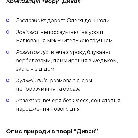
Композиція твору “Дивак”
Експозиція
: дорога Олеся до школи
Зав’язка
: непорозуміння на уроці
малювання між учителькою та учнем
Розвиток дій
: втеча з уроку, блукання
верболозами, примирення з Федьком,
зустріч з дідом
Кульмінація
: розмова з дідом,
непорозуміння та образа
Розв’язка
: вечеря без Олеся, сон хлопця,
народження нового дня
Опис природи в творі “Дивак”