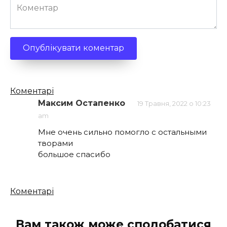
Коментар
Кількість
Коментарі
коментарів
Максим Остапенко
19 Травня, 2022 о 10:23
am
Мне очень сильно помогло с остальными
творами
большое спасибо
Кількість
Коментарі
коментарів
Вам також може сподобатися