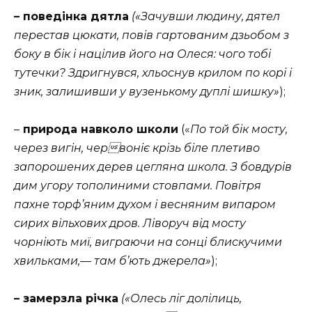
– поведінка дятла
(«Зачувши людину, дятел
перестав цюкати, повів гартованим дзьобом з
боку в бік і націлив його на Олеся: чого тобі
тутечки? Здригнувся, хльоснув крилом по корі і
зник, залишивши у вузенькому дуплі шишку»
);
–
природа навколо школи
(«
По той бік мосту,
через вигін, червоніє крізь біле плетиво
запорошених дерев цегляна школа. З бовдурів
дим угору тополиними стовпами. Повітря
пахне торф’яним духом і весняним випаром
сирих вільхових дров. Ліворуч від мосту
чорніють миї, виграючи на сонці блискучими
хвильками,— там б’ють джерела»
);
– замерзла річка
(«Олесь ліг долілиць,