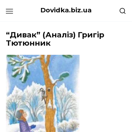
Перейти
Dovidka.biz.ua
до
вмісту
“Дивак” (Аналіз) Григір
Тютюнник