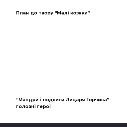
План до твору “Малі козаки”
“Мандри і подвиги Лицаря Горчика”
головні герої