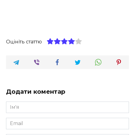
Оцініть статтю
Додати коментар
Ім'я
*
Email
*