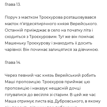
Глава 13.
Поруч з маєтком Троєкурова розташовувався
маєток п’ятдесятирічного князя Верейського.
Останній приїжджає в село на початку літа і
сходиться з Троєкуровим. Тут же він помічає
Машеньку Троєкурову і знаходить її досить
чарівної. Він починає залицятися за дівчиною.
Глава 14.
Через певний час князь Верейський робить
Маші пропозицію. Троєкуров приймає цю
пропозицію і наказує нещасній дочці
готуватися до весілля зі старим. В цей же час
Маша отримує листа від Дубровського, в якому