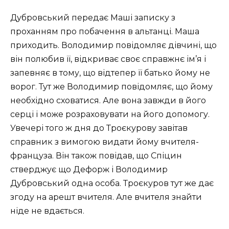
Дубровський передає Маші записку з
проханням про побачення в альтанці. Маша
приходить. Володимир повідомляє дівчині, що
він полюбив її, відкриває своє справжнє ім’я і
запевняє в тому, що відтепер її батько йому не
ворог. Тут же Володимир повідомляє, що йому
необхідно сховатися. Але вона завжди в його
серці і може розраховувати на його допомогу.
Увечері того ж дня до Троєкурову завітав
справник з вимогою видати йому вчителя-
француза. Він також повідав, що Спіцин
стверджує що Дефорж і Володимир
Дубровський одна особа. Троєкуров тут же дає
згоду на арешт вчителя. Але вчителя знайти
ніде не вдається.