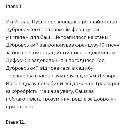
Глава 11.
У цій главі Пушкін розповідає про знайомство
Дубровського з справжнім французом-
учителем для Саші. Це трапилося на станції.
Дубровський запропонував французу 10 тисяч
за його рекомендаційний лист та документи.
Дефорж із задоволенням погодився. Тоді
Дубровський відправився в садибу
Троєкурова в якості вчителя під ім’ям Дефорж.
Його відразу полюбили всі домашні. Троєкуров
за хоробрість, Маша за увагу, Саша за
поблажливість і розуміння, решта за доброту і
привітність.
Глава 12.