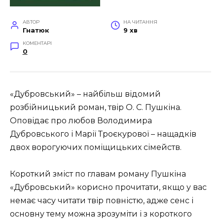
АВТОР
НА ЧИТАННЯ
Гнатюк
9 хв
КОМЕНТАРІ
0
«Дубровський» – найбільш відомий
розбійницький роман, твір О. С. Пушкіна.
Оповідає про любов Володимира
Дубровського і Марії Троєкурової – нащадків
двох ворогуючих поміщицьких сімейств.
Короткий зміст по главам роману Пушкіна
«Дубровський» корисно прочитати, якщо у вас
немає часу читати твір повністю, адже сенс і
основну тему можна зрозуміти і з короткого