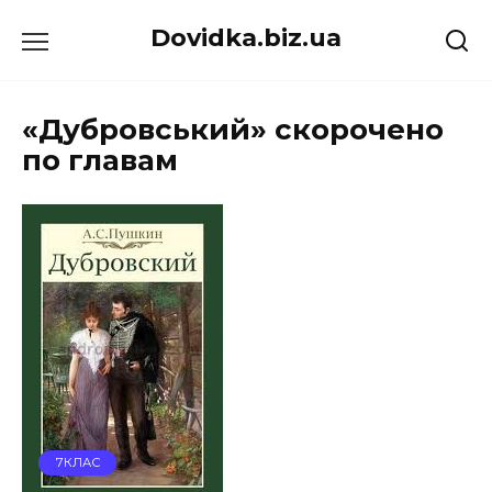
Перейти
Dovidka.biz.ua
до
вмісту
«Дубровський» скорочено
по главам
7КЛАС