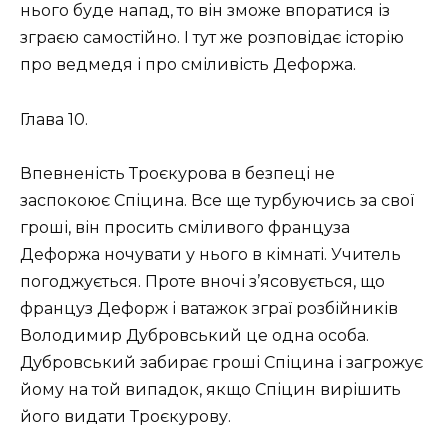
нього буде напад, то він зможе впоратися із
зграєю самостійно. І тут же розповідає історію
про ведмедя і про сміливість Дефоржа.
Глава 10.
Впевненість Троєкурова в безпеці не
заспокоює Спіцина. Все ще турбуючись за свої
гроші, він просить сміливого француза
Дефоржа ночувати у нього в кімнаті. Учитель
погоджується. Проте вночі з’ясовується, що
француз Дефорж і ватажок зграї розбійників
Володимир Дубровський це одна особа.
Дубровський забирає гроші Спіцина і загрожує
йому на той випадок, якщо Спіцин вирішить
його видати Троєкурову.