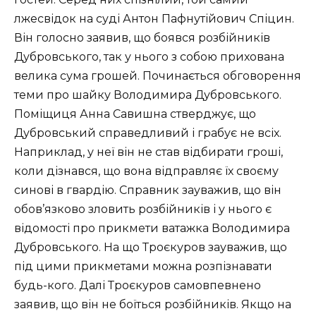
лжесвідок на суді Антон Пафнутійович Спіцин.
Він голосно заявив, що боявся розбійників
Дубровського, так у нього з собою прихована
велика сума грошей. Починається обговорення
теми про шайку Володимира Дубровського.
Поміщиця Анна Савишна стверджує, що
Дубровський справедливий і грабує не всіх.
Наприклад, у неї він не став відбирати гроші,
коли дізнався, що вона відправляє їх своєму
синові в гвардію. Справник зауважив, що він
обов’язково зловить розбійників і у нього є
відомості про прикмети ватажка Володимира
Дубровського. На що Троєкуров зауважив, що
під цими прикметами можна розпізнавати
будь-кого. Далі Троєкуров самовпевнено
заявив, що він не боїться розбійників. Якщо на