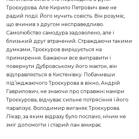
Троєкурова. Але Кирило Петрович вже не
радий події. Його мучить совість. Він розуміє,
що вчинив з другом несправедливо.
Самолюбство самодура задоволено, але і
близький друг втрачений. Страждаючи такими
думками, Троєкуров вирішується на
примирення. Бажаючи все виправити і
повернути Дубровському його маєток, він
відправляється в Кистенівку. Побачивши
під’їжджаючого Троєкурова в вікно, Андрій
Гаврилович, не знаючи про справжні наміри
Троєкурова, відчуває сильне потрясіння і його
паралізує. Володимир виганяє Троєкурова.
Лікар, за яким відразу було послано, нічим не
зміг допомогти і старий пан вмирає.