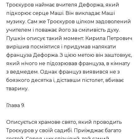
Троєкуров наймає вчителя Дефоржа, який
підкорює серце Маші. Він викладає Маші
музику. Сам же Троєкуров цілком задоволений
учителем і поважає його за сміливість духу.
Пушкін описує такий момент: Кирила Петрович
вирішив посміятися і придумав налякати
француза Дефоржа. З цією метою він заштовхує,
який нічого не підозрював француза, в кімнату
з ведмедем. Однак француз виявився не з
боязкого десятка і, діставши пістолет, вбиває
тварину.
Глава 9.
Описується храмове свято, який проводить
Троєкуров у своїй садибі. Приїжджає багато
гостей. Серед них спізнілий, той самий