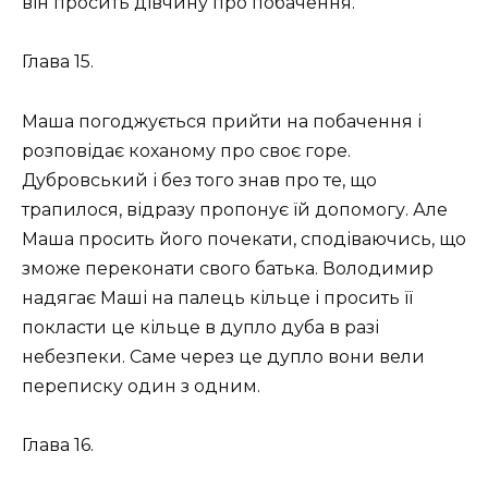
він просить дівчину про побачення.
Глава 15.
Маша погоджується прийти на побачення і
розповідає коханому про своє горе.
Дубровський і без того знав про те, що
трапилося, відразу пропонує їй допомогу. Але
Маша просить його почекати, сподіваючись, що
зможе переконати свого батька. Володимир
надягає Маші на палець кільце і просить її
покласти це кільце в дупло дуба в разі
небезпеки. Саме через це дупло вони вели
переписку один з одним.
Глава 16.