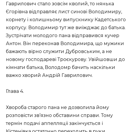
Гаврилович стало зовсім кволий, то нянька
Єгорівна відправляє лист синові Володимиру,
корнету і колишньому випускнику Кадетського
корпусу. Володимир тут же виїжджає до батька.
Зустрічати молодого пана відправився кучер
Антон. Він переконав Володимира, що мужики
бажають вірно служити Дубровським, а не
новому господареві Троєкурову. Увійшовши до
кімнати батька, Володомр бачить наскільки
важко хворий Андрій Гаврилович.
Глава 4.
Хвороба старого пана не дозволила йому
розповісти зв’язно обставини справи. Тому
термін подачі аппелляціі закінчується і
Кістенівка остаточно переходить в руки