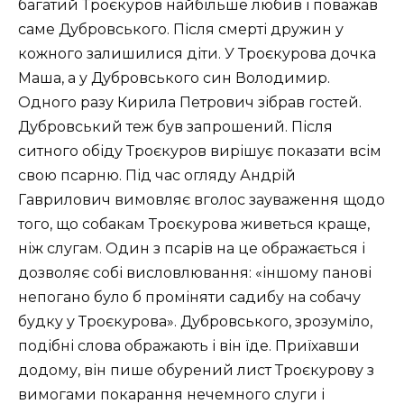
багатий Троєкуров найбільше любив і поважав
саме Дубровського. Після смерті дружин у
кожного залишилися діти. У Троєкурова дочка
Маша, а у Дубровського син Володимир.
Одного разу Кирила Петрович зібрав гостей.
Дубровський теж був запрошений. Після
ситного обіду Троєкуров вирішує показати всім
свою псарню. Під час огляду Андрій
Гаврилович вимовляє вголос зауваження щодо
того, що собакам Троєкурова живеться краще,
ніж слугам. Один з псарів на це ображається і
дозволяє собі висловлювання: «іншому панові
непогано було б проміняти садибу на собачу
будку у Троєкурова». Дубровського, зрозуміло,
подібні слова ображають і він їде. Приїхавши
додому, він пише обурений лист Троєкурову з
вимогами покарання нечемного слуги і