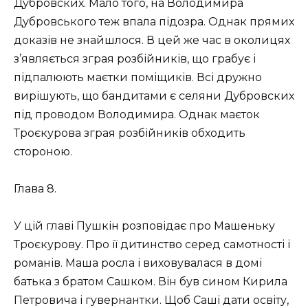
Дубровских. Мало того, на Володимира
Дубровського теж впала підозра. Однак прямих
доказів не знайшлося. В цей же час в околицях
з’являється зграя розбійників, що грабує і
підпалюють маєтки поміщиків. Всі дружно
вирішують, що бандитами є селяни Дубровских
під проводом Володимира. Однак маєток
Троєкурова зграя розбійників обходить
стороною.
Глава 8.
У цій главі Пушкін розповідає про Машеньку
Троєкурову. Про її дитинство серед самотності і
романів. Маша росла і виховувалася в домі
батька з братом Сашком. Він був сином Кирила
Петровича і гувернантки. Щоб Саші дати освіту,