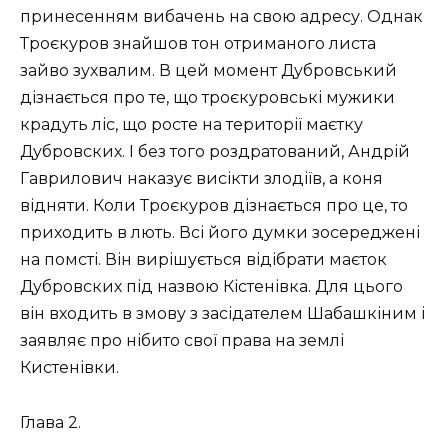
принесенням вибачень на свою адресу. Однак
Троєкуров знайшов тон отриманого листа
зайво зухвалим. В цей момент Дубровський
дізнається про те, що троєкуровські мужики
крадуть ліс, що росте на території маєтку
Дубровских. І без того роздратований, Андрій
Гаврилович наказує висікти злодіїв, а коня
відняти. Коли Троєкуров дізнається про це, то
приходить в лють. Всі його думки зосереджені
на помсті. Він вирішується відібрати маєток
Дубровских під назвою Кістенівка. Для цього
він входить в змову з засідателем Шабашкіним і
заявляє про нібито свої права на землі
Кистенівки.
Глава 2.