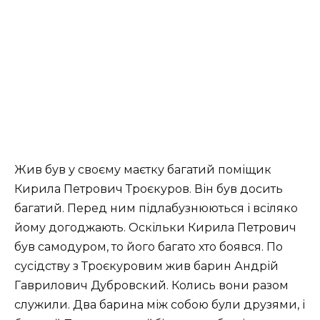
Жив був у своєму маєтку багатий поміщик
Кирила Петрович Троєкуров. Він був досить
багатий. Перед ним підлабузнюються і всіляко
йому догоджають. Оскільки Кирила Петрович
був самодуром, то його багато хто боявся. По
сусідству з Троєкуровим жив барин Андрій
Гаврилович Дубровский. Колись вони разом
служили. Два барина між собою були друзями, і