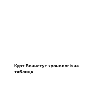
Курт Воннегут хронологічна
таблиця