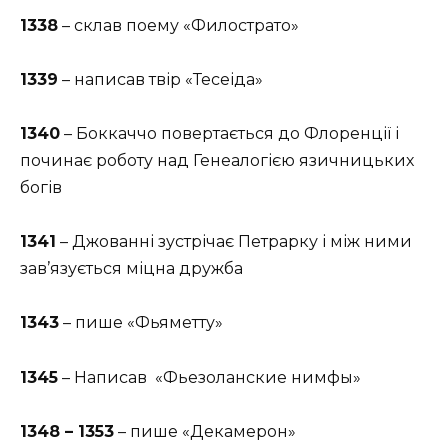
1338
– склав поему «Филострато»
1339
– написав твір «Тесеіда»
1340
– Боккаччо повертається до Флоренції і
починає роботу над Генеалогією язичницьких
богів
1341
– Джованні зустрічає Петрарку і між ними
зав’язується міцна дружба
1343
– пише «Фьяметту»
1345
– Написав «Фьезоланские нимфы»
1348 – 1353
– пише «Декамерон»