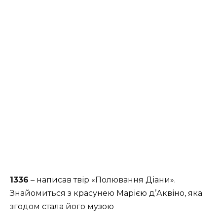
1336
– написав твір «Полювання Діани».
Знайомиться з красунею Марією д’Аквіно, яка
згодом стала його музою