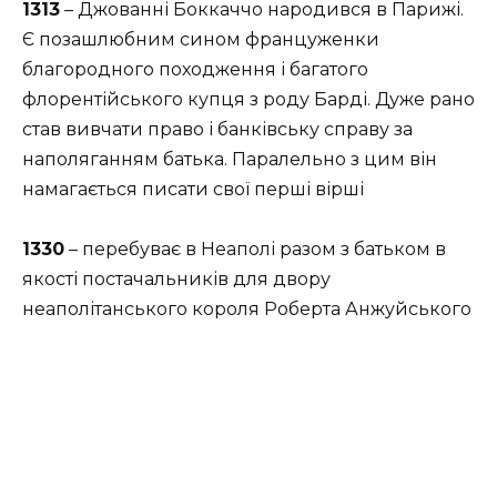
1313
– Джованні Боккаччо народився в Парижі.
Є позашлюбним сином француженки
благородного походження і багатого
флорентійського купця з роду Барді. Дуже рано
став вивчати право і банківську справу за
наполяганням батька. Паралельно з цим він
намагається писати свої перші вірші
1330
– перебуває в Неаполі разом з батьком в
якості постачальників для двору
неаполітанського короля Роберта Анжуйського