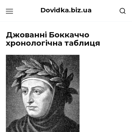
Перейти
Dovidka.biz.ua
до
вмісту
Джованні Боккаччо
хронологічна таблиця