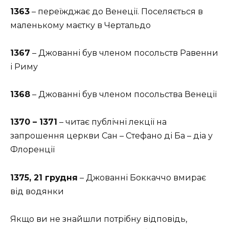
1363
– переїжджає до Венеції. Поселяється в
маленькому маєтку в Чертальдо
1367
– Джованні був членом посольств Равенни
і Риму
1368
– Джованні був членом посольства Венеції
1370 – 1371
– читає публічні лекції на
запрошення церкви Сан – Стефано ді Ба – діа у
Флоренції
1375, 21 грудня
– Джованні Боккаччо вмирає
від водянки
Якщо ви не знайшли потрібну відповідь,