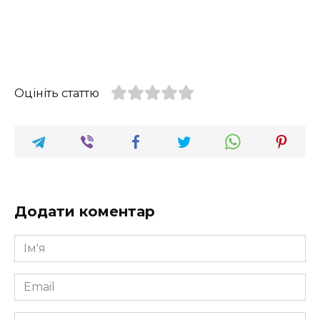
Оцініть статтю
Додати коментар
Ім'я
*
Email
*
Коментар