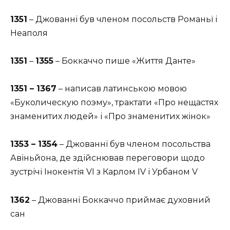
1351
– Джованні був членом посольств Романьї і
Неаполя
1351
–
1355
– Боккаччо пише «Життя Данте»
1351 – 1367
– написав латинською мовою
«Буколическую поэму», трактати «Про нещастях
знаменитих людей» і «Про знаменитих жінок»
1353 – 1354
– Джованні був членом посольства
Авіньйона, де здійснював переговори щодо
зустрічі Інокентія VI з Карлом IV і Урбаном V
1362
– Джованні Боккаччо приймає духовний
сан