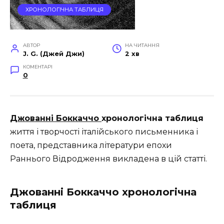
ХРОНОЛОГІЧНА ТАБЛИЦЯ
АВТОР
НА ЧИТАННЯ
J. G. (Джей Джи)
2 хв
КОМЕНТАРІ
0
Джованні Боккаччо
хронологічна таблиця
життя і творчості італійського письменника і
поета, представника літератури епохи
Раннього Відродження викладена в цій статті.
Джованні Боккаччо хронологічна
таблиця