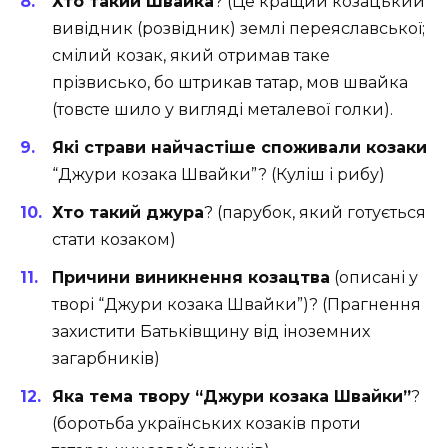
Хто такий Швайка
? (Це кращий козацький
вивідник (розвідник) землі переяславської;
смілий козак, який отримав таке
прізвисько, бо штрикав татар, мов швайка
(товсте шило у вигляді металевої голки).
Які страви найчастіше споживали козаки
“Джури козака Швайки”? (Куліш і рибу)
Хто такий джура
? (парубок, який готується
стати козаком)
Причини виникнення козацтва
(описані у
творі “Джури козака Швайки”)? (Прагнення
захистити Батьківщину від іноземних
загарбників)
Яка тема твору “Джури козака Швайки”
?
(боротьба українських козаків проти