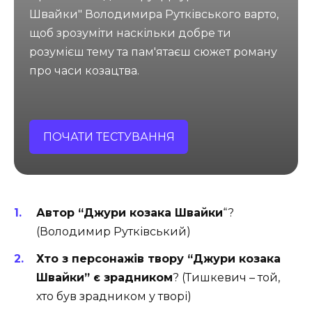
Швайки" Володимира Рутківського варто,
щоб зрозуміти наскільки добре ти
розумієш тему та пам'ятаєш сюжет роману
про часи козацтва.
ПОЧАТИ ТЕСТУВАННЯ
Автор “Джури козака Швайки
“?
(Володимир Рутківський)
Хто з персонажів твору “Джури козака
Швайки” є зрадником
? (Тишкевич – той,
хто був зрадником у творі)