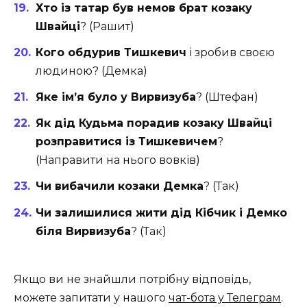
Хто із татар був немов брат козаку
Швайці
? (Рашит)
Кого обдурив Тишкевич
і зробив своєю
людиною? (Демка)
Яке ім’я було у Вирвизуба
? (Штефан)
Як дід Кудьма порадив козаку Швайці
розправитися із Тишкевичем
?
(Направити на нього вовків)
Чи вибачили козаки Демка
? (Так)
Чи залишилися жити дід Кібчик і Демко
біля Вирвизуба
? (Так)
Якщо ви не знайшли потрібну відповідь,
можете запитати у нашого
чат-бота у Телеграм
.