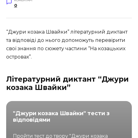
КОМЕНТАРІ
0
“Джури козака Швайки” літературний диктант
та відповіді до нього допоможуть перевірити
свої знання по сюжету частини “На козацьких
островах”.
Літературний диктант “Джури
козака Швайки”
"Джури козака Швайки" тести з
відповідями
Пройти тест до твору "Джури козака