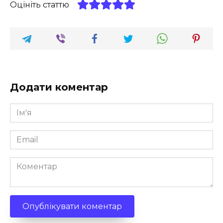
Оцініть статтю
Додати коментар
Ім'я
*
Email
*
Коментар