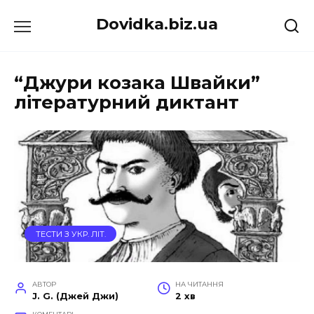
Перейти
Dovidka.biz.ua
до
вмісту
“Джури козака Швайки”
літературний диктант
ТЕСТИ З УКР. ЛІТ.
АВТОР
НА ЧИТАННЯ
J. G. (Джей Джи)
2 хв