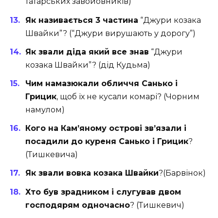
татарських завойовників)
Як називається 3 частина
“Джури козака
Швайки”? (“Джури вирушають у дорогу”)
Як звали діда який все знав
“Джури
козака Швайки”? (дід Кудьма)
Чим намазюкали обличчя Санько і
Грицик
, щоб їх не кусали комарі? (Чорним
намулом)
Кого на Кам’яному острові зв’язали і
посадили до куреня Санько і Грицик
?
(Тишкевича)
Як звали вовка козака Швайки
?(Барвінок)
Хто був зрадником і слугував двом
господярям одночасно
? (Тишкевич)