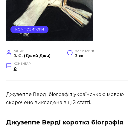
КОМПОЗИТОРИ
АВТОР
НА ЧИТАННЯ
J. G. (Джей Джи)
3 хв
КОМЕНТАРІ
0
Джузеппе Верді біографія українською мовою
скорочено викладена в цій статті.
Джузеппе Верді коротка біографія