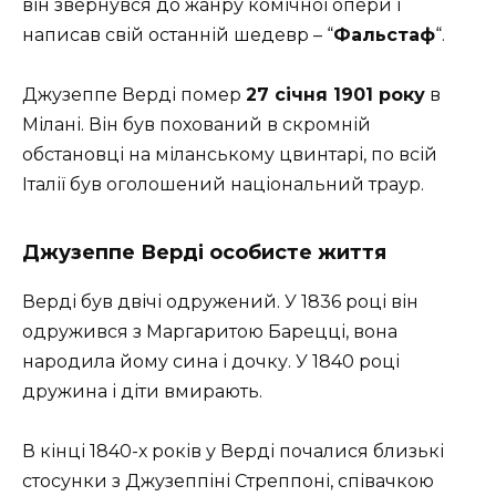
він звернувся до жанру комічної опери і
написав свій останній шедевр – “
Фальстаф
“.
Джузеппе Верді помер
27 січня 1901 року
в
Мілані. Він був похований в скромній
обстановці на міланському цвинтарі, по всій
Італії був оголошений національний траур.
Джузеппе Верді особисте життя
Верді був двічі одружений. У 1836 році він
одружився з Маргаритою Барецці, вона
народила йому сина і дочку. У 1840 році
дружина і діти вмирають.
В кінці 1840-х років у Верді почалися близькі
стосунки з Джузеппіні Стреппоні, співачкою