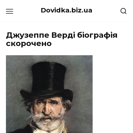
Перейти
Dovidka.biz.ua
до
вмісту
Джузеппе Верді біографія
скорочено