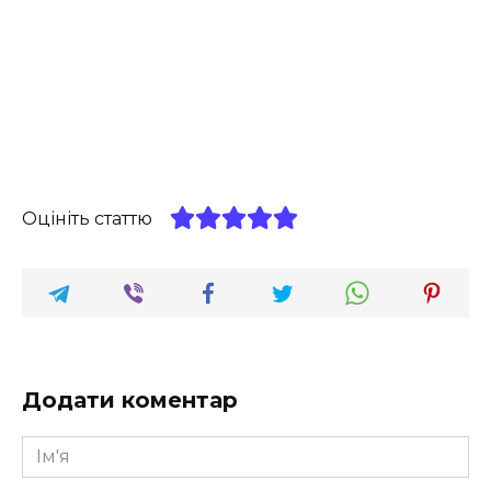
Оцініть статтю
Додати коментар
Ім'я
*