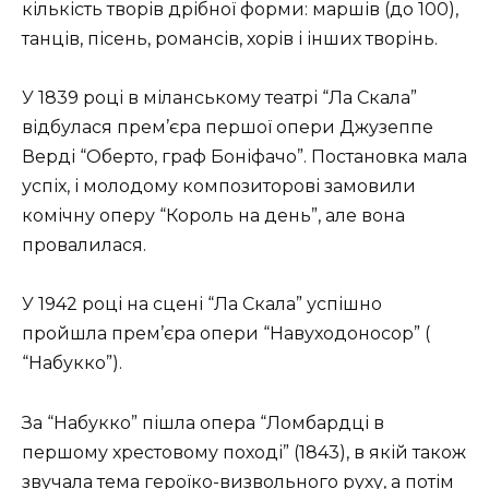
кількість творів дрібної форми: маршів (до 100),
танців, пісень, романсів, хорів і інших творінь.
У 1839 році в міланському театрі “Ла Скала”
відбулася прем’єра першої опери Джузеппе
Верді “Оберто, граф Боніфачо”. Постановка мала
успіх, і молодому композиторові замовили
комічну оперу “Король на день”, але вона
провалилася.
У 1942 році на сцені “Ла Скала” успішно
пройшла прем’єра опери “Навуходоносор” (
“Набукко”).
За “Набукко” пішла опера “Ломбардці в
першому хрестовому поході” (1843), в якій також
звучала тема героїко-визвольного руху, а потім