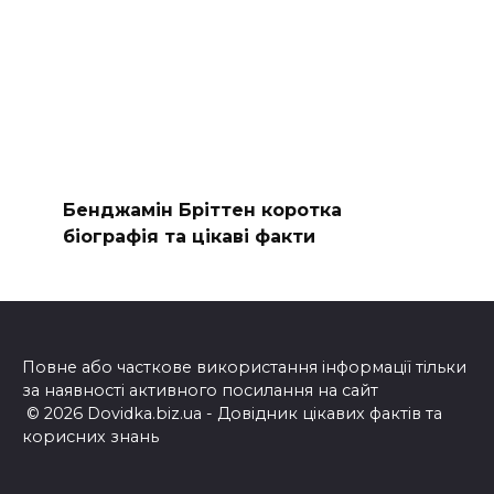
Бенджамін Бріттен коротка
біографія та цікаві факти
Повне або часткове використання інформації тільки
за наявності активного посилання на сайт
© 2026 Dovidka.biz.ua - Довідник цікавих фактів та
корисних знань