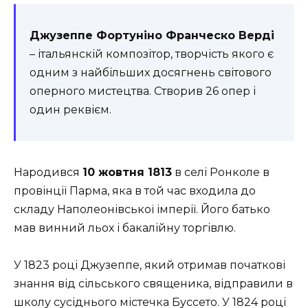
Джузеппе Фортуніно Франческо Верді
– італьянскій композітор, творчість якого є
одним з найбільших досягнень світового
оперного мистецтва. Створив 26 опер і
один реквієм.
Народився
10 жовтня 1813
в селі Ронколе в
провінції Парма, яка в той час входила до
складу Наполеонівської імперії. Його батько
мав винний льох і бакалійну торгівлю.
У 1823 році Джузеппе, який отримав початкові
знання від сільського священика, відправили в
школу сусіднього містечка Буссето. У 1824 році