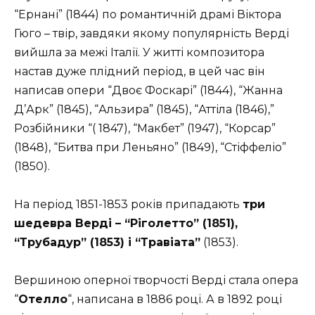
“Ернані” (1844) по романтичній драмі Віктора
Гюго – твір, завдяки якому популярність Верді
вийшла за межі Італії. У житті композитора
настав дуже плідний період, в цей час він
написав опери “Двоє Фоскарі” (1844), “Жанна
Д’Арк” (1845), “Альзира” (1845), “Аттіла (1846),”
Розбійники “( 1847), “Макбет” (1947), “Корсар”
(1848), “Битва при Леньяно” (1849), “Стіффеліо”
(1850).
На період 1851-1853 років припадають
три
шедевра Верді – “Ріголетто” (1851),
“Трубадур” (1853) і “Травіата”
(1853).
Вершиною оперної творчості Верді стала опера
“
Отелло
“, написана в 1886 році. А в 1892 році