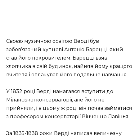
Своєю музичною освітою Верді був
зобов’язаний купцеві Антоніо Барецці, який
став його покровителем. Барецці взяв
хлопчика в свій будинок, найняв йому кращого
вчителя і оплачував його подальше навчання.
У 1832 році Верді намагався вступити до
Міланської консерваторії, але його не
прийняли, і в цьому ж році він почав займатися
з професором консерваторії Вінченцо Лавінья.
За 1835-1838 роки Верді написав величезну