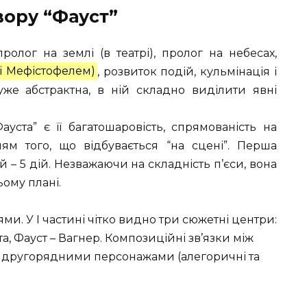
вору “Фауст”
ролог на землі (в театрі), пролог на небесах,
 і Мефістофелем)
, розвиток подій, кульмінація і
дуже абстрактна, в ній складно виділити явні
уста” є її багатошаровість, спрямованість на
ям того, що відбувається “на сцені”. Перша
ій – 5 дій. Незважаючи на складність п’єси, вона
ьому плані.
и. У І частині чітко видно три сюжетні центри:
а, Фауст – Вагнер. Композиційні зв’язки між
 другорядними персонажами (алегоричні та