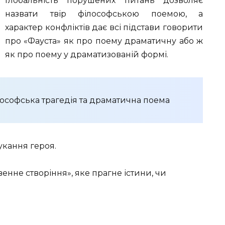
Глобальність порушених питань дозволяє
назвати твір філософською поемою, а
характер конфліктів дає всі підстави говорити
про «Фауста» як про поему драматичну або ж
як про поему у драматизованій формі.
ілософська трагедія та драматична поема
шукання героя.
енне створіння», яке прагне істини, чи