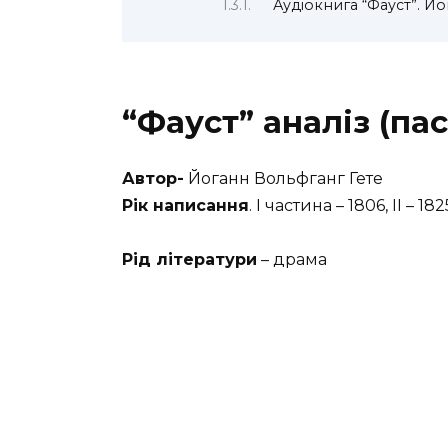
Аудіокнига “Фауст”. Й
“Фауст” аналіз (па
Автор-
Йоганн Вольфганг Гете
Рік написання
. І частина – 1806, ІІ – 182
Рід літератури
– драма