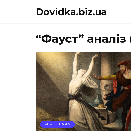
Перейти
Dovidka.biz.ua
до
вмісту
“Фауст” аналіз
АНАЛІЗ ТВОРУ