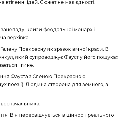
на втіленні ідей. Сюжет не має єдності.
и занепаду, кризи феодальної монархії.
а верхівка.
я Гелену Прекрасну як зразок вічної краси. В
мункул, який супроводжує Фауст у його пошуках
ається і гине.
ження Фауста з Єленою Прекрасною.
х поезії). Людина створена для земного, а
а воєначальника.
ття. Він пересвідчується в цінності реального