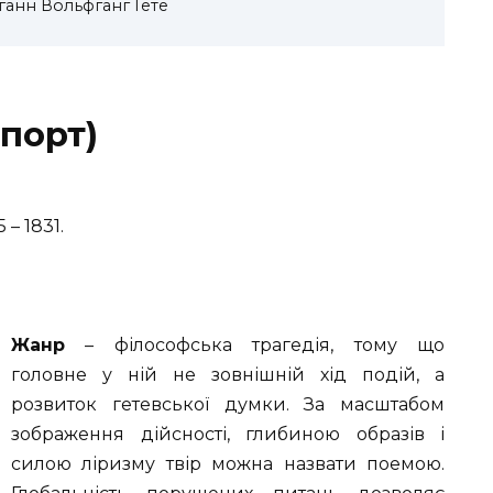
оганн Вольфганг Гете
спорт)
5 – 1831.
Жанр
–
філософська трагедія, тому що
головне у ній не зовнішній хід подій, а
розвиток гетевської думки. За масштабом
зображення дійсності, глибиною образів і
силою ліризму твір можна назвати поемою.