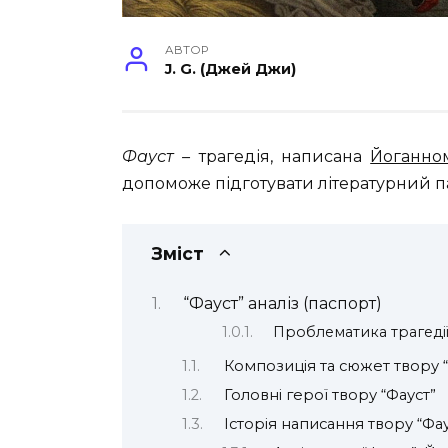
АВТОР
J. G. (Джей Джи)
Фауст –
трагедія, написана
Йоганно
допоможе підготувати літературний п
Зміст
“Фауст” аналіз (паспорт)
Проблематика трагедії
Композиція та сюжет твору “
Головні герої твору “Фауст”
Історія написання твору “Фау