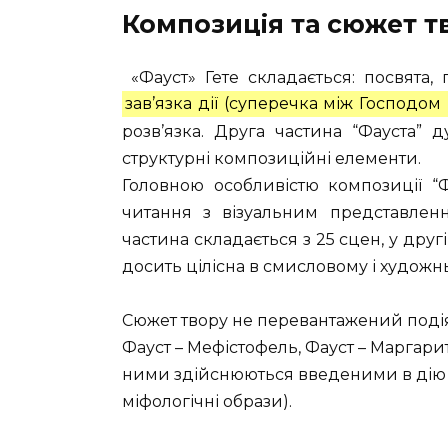
Композиція та сюжет т
«Фауст» Гете складається: посвята, п
зав’язка дії (суперечка між Господом
розв’язка. Друга частина “Фауста” 
структурні композиційні елементи.
Головною особливістю композиції “Фа
читання з візуальним представленн
частина складається з 25 сцен, у друг
досить цілісна в смисловому і художн
Сюжет твору не перевантажений подіям
Фауст – Мефістофель, Фауст – Маргарит
ними здійснюються введеними в дію
міфологічні образи).