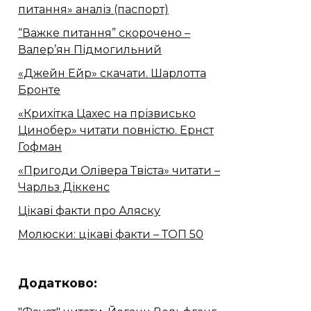
питання» аналіз (паспорт)
“Важке питання” скорочено –
Валер’ян Підмогильний
«Джейн Ейр» скачати. Шарлотта
Бронте
«Крихітка Цахес на прізвисько
Цинобер» читати повністю. Ернст
Гофман
«Пригоди Олівера Твіста» читати –
Чарльз Діккенс
Цікаві факти про Аляску
Молюски: цікаві факти – ТОП 50
Додатково: