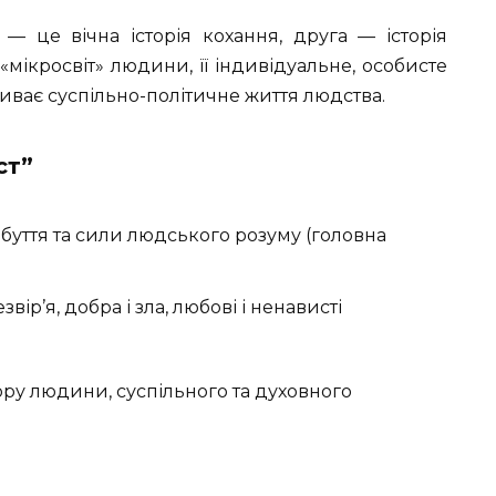
— це вічна історія кохання, друга — історія
«мікросвіт» людини, її індивідуальне, особисте
дбиває суспільно-політичне життя людства.
ст”
уття та сили людського розуму (головна
ір’я, добра і зла, любові і ненависті
ру людини, суспільного та духовного