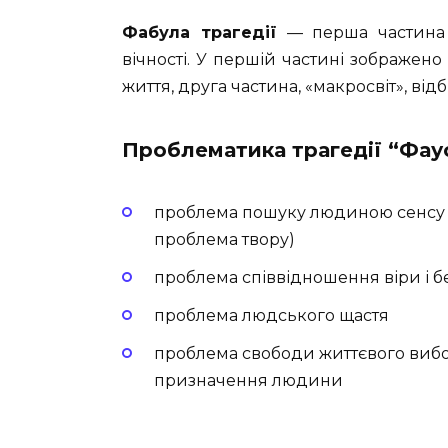
Фабула трагедії
—
перша частина 
вічності. У першій частині зображено 
життя, друга частина, «макросвіт», ві
Проблематика трагедії “Фау
проблема пошуку людиною сенсу б
проблема твору)
проблема співвідношення віри і безв
проблема людського щастя
проблема свободи життєвого вибо
призначення людини