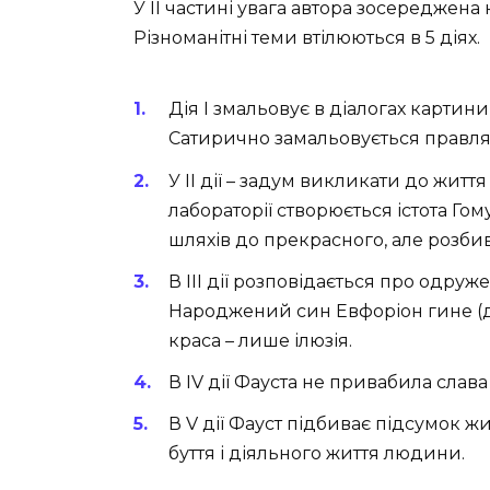
У ІІ частині увага автора зосереджена 
Різноманітні теми втілюються в 5 діях.
Дія І змальовує в діалогах картин
Сатирично замальовується правляч
У ІІ дії – задум викликати до житт
лабораторії створюється істота Го
шляхів до прекрасного, але розбив
В ІІІ дії розповідається про одру
Народжений син Евфоріон гине (ду
краса – лише ілюзія.
В ІV дії Фауста не привабила слав
В V дії Фауст підбиває підсумок жи
буття і діяльного життя людини.