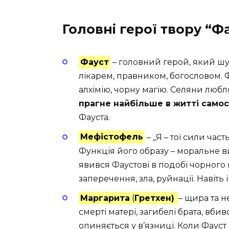
Головні герої твору “Ф
Фауст
– головний герой, який шук
лікарем, правником, богословом. Ф
алхімію, чорну магію. Селяни любля
прагне найбільше в житті самос
Фауста.
Мефістофель
– „Я – тої сили час
Функція його образу – моральне
явився Фаустові в подобі чорного 
заперечення, зла, руйнації. Навіть
Маргарита
(
Гретхен)
– щира та н
смерті матері, загибелі брата, вб
опиняється у в’язниці. Коли Фауст