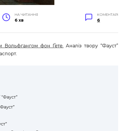
НА ЧИТАННЯ
КОМЕНТАРІ
6 хв
6
м Вольфгангом фон Ґете.
Аналіз твору “Фауст”
аспорт.
 “Фауст”
Фауст”
ст”