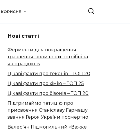
КОРИСНЕ
Нові статті
Ферменти для покращення
травлення: коли вони потрібні та
як працюють
Цікаві факти про геконів – ТОП 20
Цікаві факти про хімію – ТОП 25
Цікаві факти про бізонів – ТОП 20
Підтримаймо петицію про
присвоєння Станіславу Гармашу
звання Героя України посмертно
Валер’ян Підмогильний «Важке