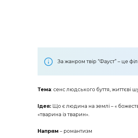
За жанром твір “Фауст” – це ф
Тема
: сенс людського буття, життєві 
Ідея:
Що є людина на землі – « божеств
«тварина із тварин».
Напрям
– романтизм