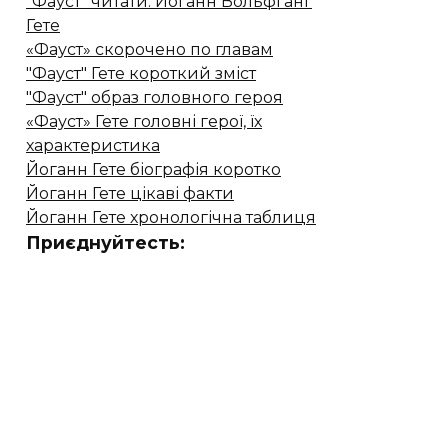
"Фауст" читати. Йоганн Вольфганг
Гете
«Фауст» скорочено по главам
"Фауст" Гете короткий зміст
"Фауст" образ головного героя
«Фауст» Гете головні герої, їх
характеристика
Йоганн Гете біографія коротко
Йоганн Гете цікаві факти
Йоганн Гете хронологічна таблиця
Приєднуйтесть: