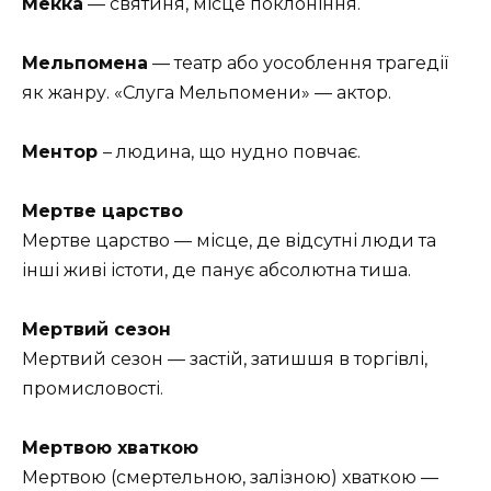
Мекка
— святиня, місце поклоніння.
Мельпомена
— театр або уособлення трагедії
як жанру. «Слуга Мельпомени» — актор.
Ментор
– людина, що нудно повчає.
Мертве царство
Мертве царство — місце, де відсутні люди та
інші живі істоти, де панує абсолютна тиша.
Мертвий сезон
Мертвий сезон — застій, затишшя в торгівлі,
промисловості.
Мертвою хваткою
Мертвою (смертельною, залізною) хваткою —