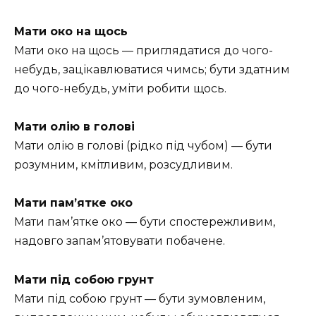
Мати око на щось
Мати око на щось — приглядатися до чого-
небудь, зацікавлюватися чимсь; бути здатним
до чого-небудь, уміти робити щось.
Мати олію в голові
Мати олію в голові (рідко під чубом) — бути
розумним, кмітливим, розсудливим.
Мати пам’ятке око
Мати пам’ятке око — бути спостережливим,
надовго запам’ятовувати побачене.
Мати під собою грунт
Мати під собою грунт — бути зумовленим,