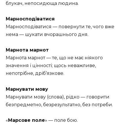
блукач, непосидюща людина.
Марносподіватися
Марносподіватися — повернути те, чого вже
нема — шукати вчорашнього дня.
Марнота марнот
Марнота марнот — те, що не має ніякого
значення і цінності; щось неважливе,
непотрібне, дріб’язкове.
Марнувати мову
Марнувати мову (слова), рідко — говорити
безпредметно, безрезультатно, без потреби.
«
Марсове поле
» — поле бою.