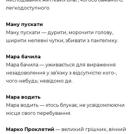
легкодоступного.
Ману пускати
Ману пускати — дурити, морочити голову,
ширити непевні чутки, збивати з пантелику.
Мара бачила
Мара бачила — уживається для вираження
незадоволення у зв’язку з відсутністю кого-,
чого-небудь; невідомо де.
Мара водить
Мара водить — хтось блукає, не усвідомлюючи
місця свого перебування.
Марко Проклятий
— великий грішник, вічний