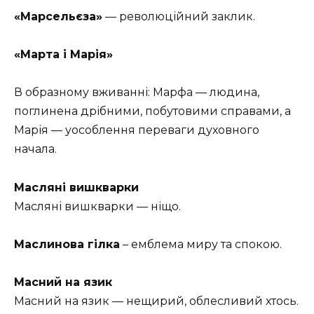
«Марсельєза»
— революційний заклик.
«Марта і Марія»
В образному вживанні: Марфа — людина,
поглинена дрібними, побутовими справами, а
Марія — уособлення переваги духовного
начала.
Масляні вишкварки
Масляні вишкварки — ніщо.
Маслинова гілка
– емблема миру та спокою.
Масний на язик
Масний на язик — нещирий, облесливий хтось.