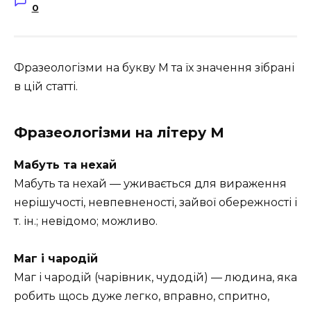
0
Фразеологізми на букву М та їх значення зібрані
в цій статті.
Фразеологізми на літеру М
Мабуть та нехай
Мабуть та нехай — уживається для вираження
нерішучості, невпевненості, зайвої обережності і
т. ін.; невідомо; можливо.
Маг і чародій
Маг і чародій (чарівник, чудодій) — людина, яка
робить щось дуже легко, вправно, спритно,