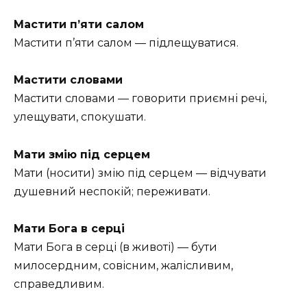
Мастити п’яти салом
Мастити п’яти салом — підлещуватися.
Мастити словами
Мастити словами — говорити приємні речі,
улещувати, спокушати.
Мати змію під серцем
Мати (носити) змію під серцем — відчувати
душевний неспокій; переживати.
Мати Бога в серці
Мати Бога в серці (в животі) — бути
милосердним, совісним, жалісливим,
справедливим.