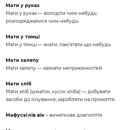
Мати у руках
Мати у руках — володіти чим-небудь;
розпоряджатися чим-небудь.
Мати у тямці
Мати у тямці — знати, пам’ятати що-небудь.
Мати халепу
Мати халепу — зазнати неприємностей.
Мати хліб
Мати хліб (шматок, кусок хліба) — добувати
засоби до існування, заробляти на прожиття.
Мафусаїлів вік
– виняткове довголіття.