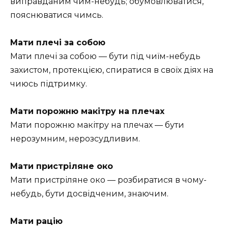
виправданим чим-небудь; обумовлюватися,
пояснюватися чимсь.
Мати плечі за собою
Мати плечі за собою — бути під чиїм-небудь
захистом, протекцією, спиратися в своїх діях на
чиюсь підтримку.
Мати порожню макітру на плечах
Мати порожню макітру на плечах — бути
нерозумним, нерозсудливим.
Мати пристріляне око
Мати пристріляне око — розбиратися в чому-
небудь, бути досвідченим, знаючим.
Мати рацію