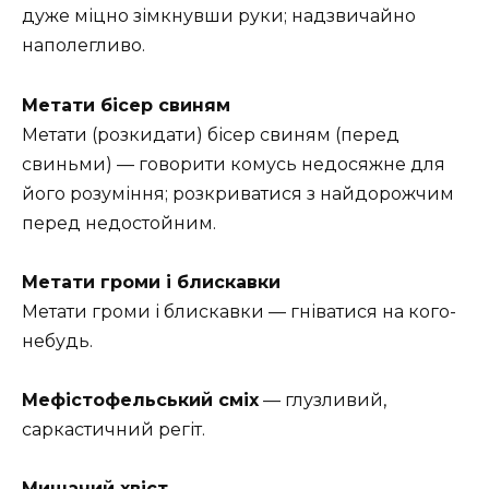
дуже міцно зімкнувши руки; надзвичайно
наполегливо.
Метати бісер свиням
Метати (розкидати) бісер свиням (перед
свиньми) — говорити комусь недосяжне для
його розуміння; розкриватися з найдорожчим
перед недостойним.
Метати громи і блискавки
Метати громи і блискавки — гніватися на кого-
небудь.
Мефістофельський сміх
— глузливий,
саркастичний регіт.
Мишачий хвіст