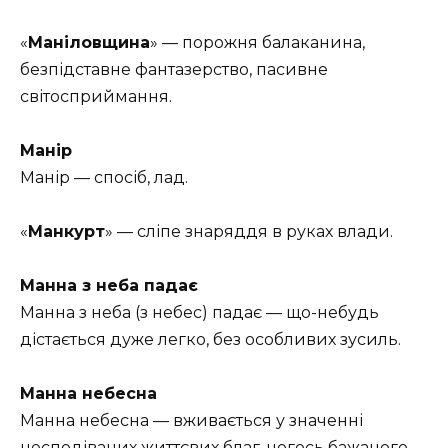
«
Маніловщина
» — порожня балаканина,
безпідставне фантазерство, пасивне
світосприймання.
Манір
Манір — спосіб, лад.
«
Манкурт
» — сліпе знаряддя в руках влади.
Манна з неба падає
Манна з неба (з небес) падає — що-небудь
дістається дуже легко, без особливих зусиль.
Манна небесна
Манна небесна — вживається у значенні
несподіваних життєвих благ, чогось бажаного,