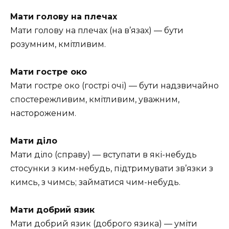
Мати голову на плечах
Мати голову на плечах (на в’язах) — бути
розумним, кмітливим.
Мати гостре око
Мати гостре око (гострі очі) — бути надзвичайно
спостережливим, кмітливим, уважним,
настороженим.
Мати діло
Мати діло (справу) — вступати в які-небудь
стосунки з ким-небудь, підтримувати зв’язки з
кимсь, з чимсь; займатися чим-небудь.
Мати добрий язик
Мати добрий язик (доброго язика) — уміти