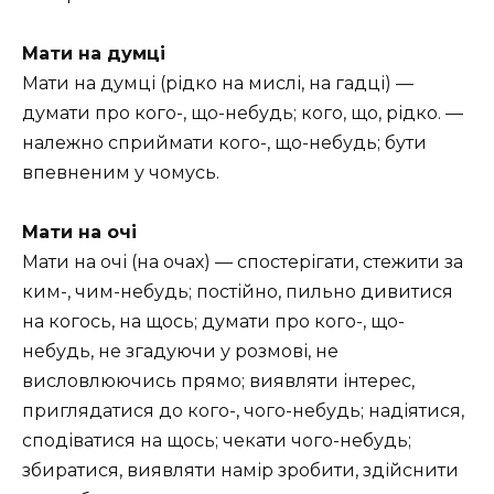
Мати на думці
Мати на думці (рідко на мислі, на гадці) —
думати про кого-, що-небудь; кого, що, рідко. —
належно сприймати кого-, що-небудь; бути
впевненим у чомусь.
Мати на очі
Мати на очі (на очах) — спостерігати, стежити за
ким-, чим-небудь; постійно, пильно дивитися
на когось, на щось; думати про кого-, що-
небудь, не згадуючи у розмові, не
висловлюючись прямо; виявляти інтерес,
приглядатися до кого-, чого-небудь; надіятися,
сподіватися на щось; чекати чого-небудь;
збиратися, виявляти намір зробити, здійснити