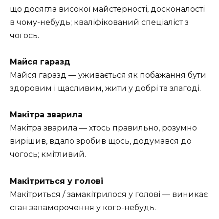
що досягла високої майстерності, досконалості
в чому-небудь; кваліфікований спеціаліст з
чогось.
Майся гаразд
Майся гаразд — уживається як побажання бути
здоровим і щасливим, жити у добрі та злагоді.
Макітра зварила
Макітра зварила — хтось правильно, розумно
вирішив, вдало зробив щось, додумався до
чогось; кмітливий.
Макітриться у голові
Макітриться / замакітрилося у голові — виникає
стан запаморочення у кого-небудь.