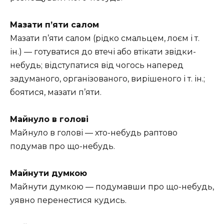
Мазати п’яти салом
Мазати п’яти салом (рідко смальцем, лоєм і т.
ін.) — готуватися до втечі або втікати звідки-
небудь; відступатися від чогось наперед
задуманого, організованого, вирішеного і т. ін.;
боятися, мазати п’яти.
Майнуло в голові
Майнуло в голові — хто-небудь раптово
подумав про що-небудь.
Майнути думкою
Майнути думкою — подумавши про що-небудь,
уявно перенестися кудись.