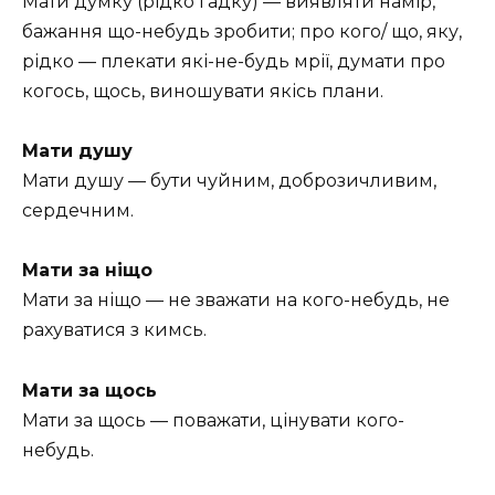
Мати думку (рідко гадку) — виявляти намір,
бажання що-небудь зробити; про кого/ що, яку,
рідко — плекати які-не-будь мрії, думати про
когось, щось, виношувати якісь плани.
Мати душу
Мати душу — бути чуйним, доброзичливим,
сердечним.
Мати за ніщо
Мати за ніщо — не зважати на кого-небудь, не
рахуватися з кимсь.
Мати за щось
Мати за щось — поважати, цінувати кого-
небудь.