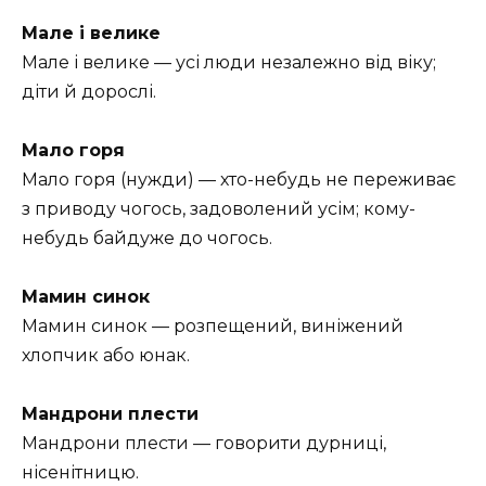
Мале і велике
Мале і велике — усі люди незалежно від віку;
діти й дорослі.
Мало горя
Мало горя (нужди) — хто-небудь не переживає
з приводу чогось, задоволений усім; кому-
небудь байдуже до чогось.
Мамин синок
Мамин синок — розпещений, виніжений
хлопчик або юнак.
Мандрони плести
Мандрони плести — говорити дурниці,
нісенітницю.