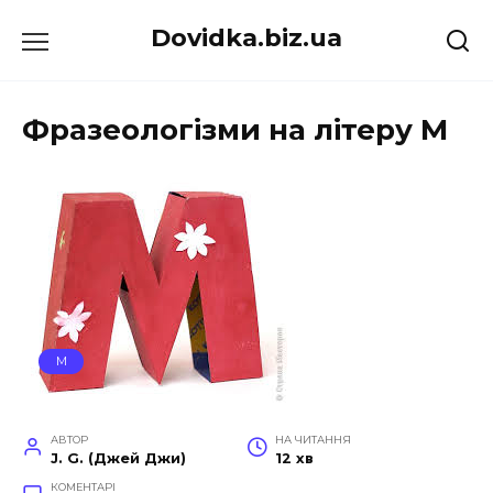
Перейти
Dovidka.biz.ua
до
вмісту
Фразеологізми на літеру М
М
АВТОР
НА ЧИТАННЯ
J. G. (Джей Джи)
12 хв
КОМЕНТАРІ