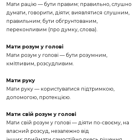
Мати рацію — бути правим; правильно, слушно
думати, говорити, діяти; виявлятися слушним,
правильним; бути обгрунтованим,
переконливим (про думку, слова).
Мати розум у голові
Мати розум у голові — бути розумним,
кмітливим, розсудливим.
Мати руку
Мати руку — користуватися підтримкою,
допомогою, протекцією.
Мати свій розум у голові
Мати свій розум у голові — діяти по-своєму, на
власний розсуд, незалежно від
інших; приймати самостійно якесь рішення,