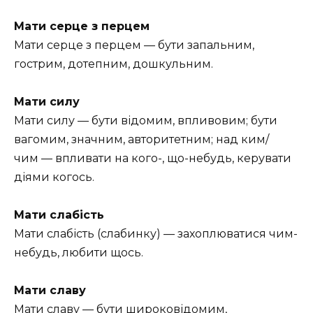
Мати серце з перцем
Мати серце з перцем — бути запальним,
гострим, дотепним, дошкульним.
Мати силу
Мати силу — бути відомим, впливовим; бути
вагомим, значним, авторитетним; над ким/
чим — впливати на кого-, що-небудь, керувати
діями когось.
Мати слабість
Мати слабість (слабинку) — захоплюватися чим-
небудь, любити щось.
Мати славу
Мати славу — бути широковідомим,