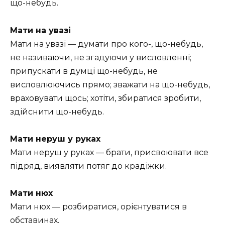
що-небудь.
Мати на увазі
Мати на увазі — думати про кого-, що-небудь,
не називаючи, не згадуючи у висловленні;
припускати в думці що-небудь, не
висловлюючись прямо; зважати на що-небудь,
враховувати щось; хотіти, збиратися зробити,
здійснити що-небудь.
Мати неруш у руках
Мати неруш у руках — брати, присвоювати все
підряд, виявляти потяг до крадіжки.
Мати нюх
Мати нюх — розбиратися, орієнтуватися в
обставинах.