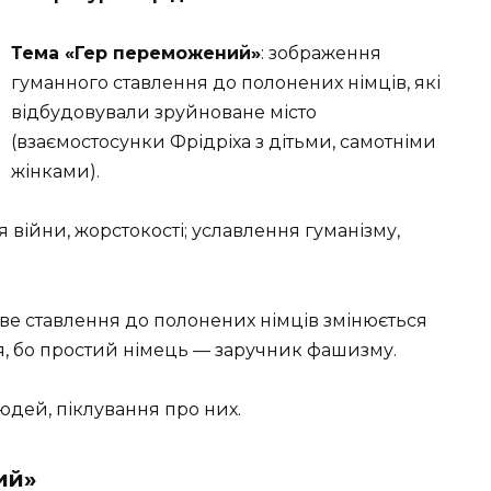
Тема «Гер переможений»
: зображення
гуманного ставлення до полонених німців, які
відбудовували зруйноване місто
(взаємостосунки Фрідріха з дітьми, самотніми
жінками).
війни, жорстокості; уславлення гуманізму,
ве ставлення до полонених німців змінюється
я, бо простий німець — заручник фашизму.
юдей, піклування про них.
ий»