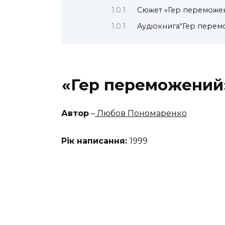
Сюжет «Гер перемож
Аудіокнига“Гер пере
«Гер переможений
Автор
–
Любов Пономаренко
Рік написання:
1999