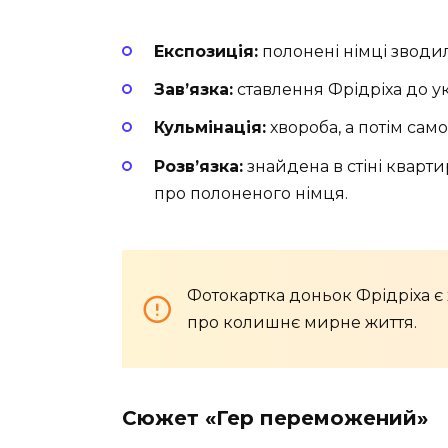
Експозиція:
полонені німці зводи
Зав’язка:
ставлення Фрідріха до ук
Кульмінація:
хвороба, а потім само
Розв’язка:
знайдена в стіні кварт
про полоненого німця.
Фотокартка доньок Фрідріха є
про колишнє мирне життя.
Сюжет «Гер переможений»