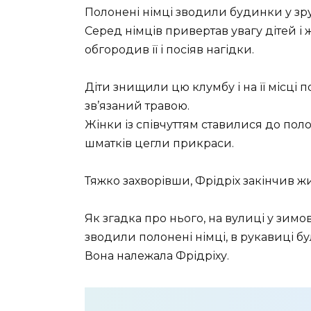
Полонені німці зводили будинки у зр
Серед німців привертав увагу дітей і 
обгородив її і посіяв нагідки.
Діти знищили цю клумбу і на її місці 
зв’язаний травою.
Жінки із співчуттям ставилися до поло
шматків цегли прикраси.
Тяжко захворівши, Фрідріх закінчив ж
Як згадка про нього, на вулиці у зимов
зводили полонені німці, в рукавиці б
Вона належала Фрідріху.