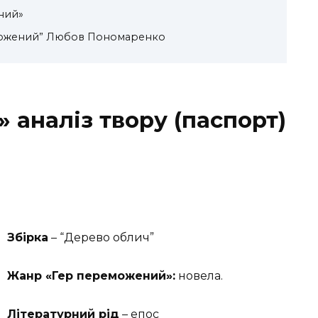
ений»
можений” Любов Пономаренко
» аналіз
твору
(паспорт)
Збірка
– “Дерево облич”
Жанр «Гер переможений»:
новела.
Літературний рід
– епос