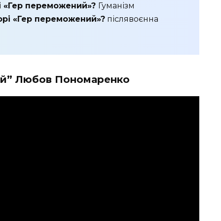
і «Гер переможений»?
Гуманізм
орі «Гер переможений»?
післявоєнна
ий” Любов Пономаренко