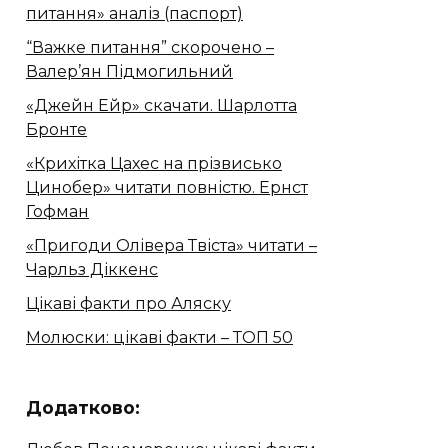
питання» аналіз (паспорт)
“Важке питання” скорочено –
Валер’ян Підмогильний
«Джейн Ейр» скачати. Шарлотта
Бронте
«Крихітка Цахес на прізвисько
Цинобер» читати повністю. Ернст
Гофман
«Пригоди Олівера Твіста» читати –
Чарльз Діккенс
Цікаві факти про Аляску
Молюски: цікаві факти – ТОП 50
Додатково: