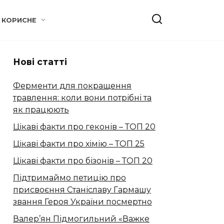
КОРИСНЕ
Нові статті
Ферменти для покращення
травлення: коли вони потрібні та
як працюють
Цікаві факти про геконів – ТОП 20
Цікаві факти про хімію – ТОП 25
Цікаві факти про бізонів – ТОП 20
Підтримаймо петицію про
присвоєння Станіславу Гармашу
звання Героя України посмертно
Валер’ян Підмогильний «Важке