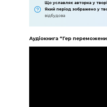
Що уславляє авторка у твор
Який період зображено у тв
відбудова
Аудіокнига
“Гер переможен