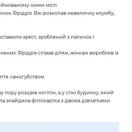
уйнованому ними місті.
жінок Фрідріх. Він розкопав невеличку клумбу,
поставили хрест, зроблений з паличок і
нених. Фрідріх співав дітям, жінкам виробляв із
иття самогубством.
у пору розцвів ногіток, а у стіні будинку, який
ула знайдена фотокартка з двома дівчатками.