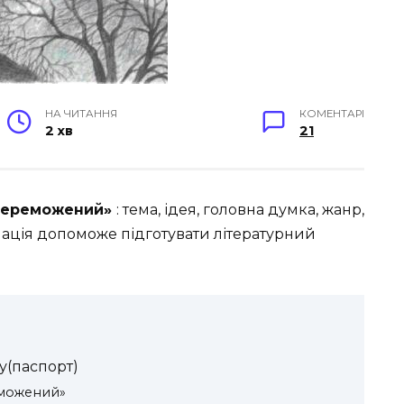
НА ЧИТАННЯ
КОМЕНТАРІ
2 хв
21
 переможений»
: тема, ідея, головна думка, жанр,
ація допоможе підготувати літературний
у(паспорт)
еможений»