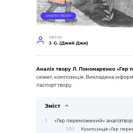
АНАЛІЗ ТВОРУ
АВТОР
J. G. (Джей Джи)
Аналіз твору Л. Пономаренко «Гер
сюжет, композиція. Викладена інформ
паспорт твору
Зміст
«Гер переможений» аналізтвор
Композиція «Гер пер