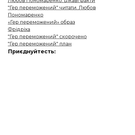
Любов Пономаренко: цікаві факти
"Гер переможений" читати. Любов
Пономаренко
«Гер переможений» образ
Фрідріха
"Гер переможений" скорочено
"Гер переможений" план
Приєднуйтесть: