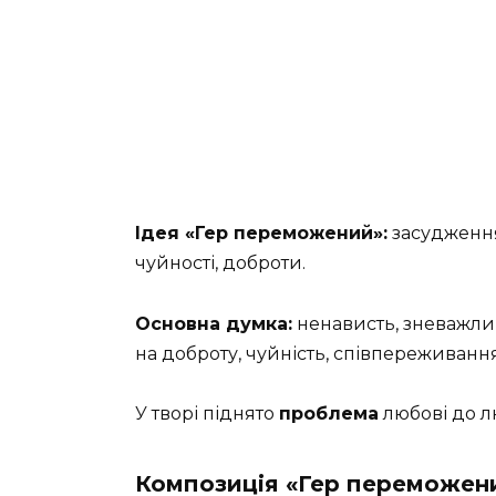
Ідея «Гер переможений»:
засудження 
чуйності, доброти.
Основна думка:
ненависть, зневажли
на доброту, чуйність, співпереживанн
У творі піднято
проблема
любові до л
Композиція «Гер переможен