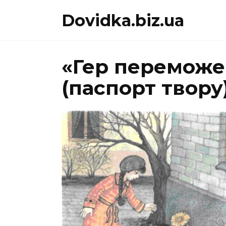
Перейти
Dovidka.biz.ua
до
вмісту
«Гер переможе
(паспорт твору