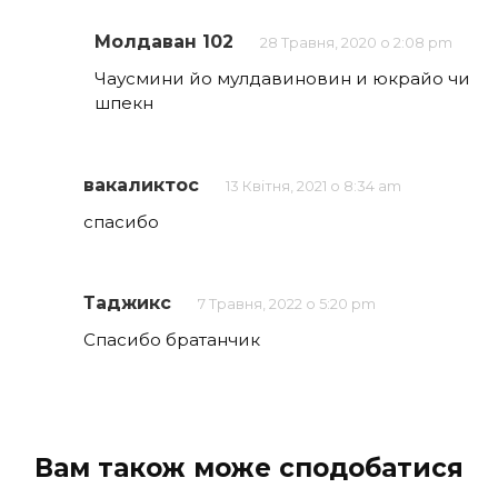
Молдаван 102
28 Травня, 2020 о 2:08 pm
Чаусмини йо мулдавиновин и юкрайо чи
шпекн
вакаликтос
13 Квітня, 2021 о 8:34 am
спасибо
Таджикс
7 Травня, 2022 о 5:20 pm
Спасибо братанчик
Вам також може сподобатися