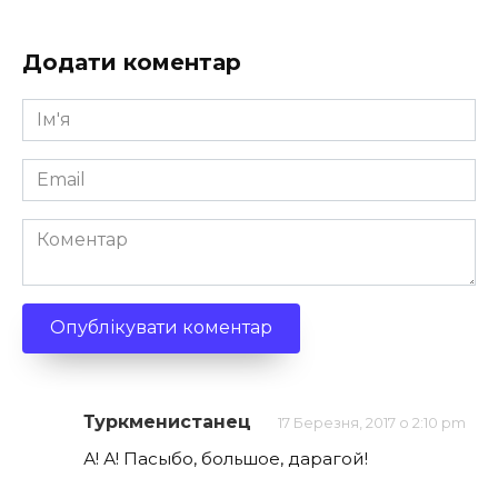
Додати коментар
Ім'я
*
Email
*
Коментар
Туркменистанец
17 Березня, 2017 о 2:10 pm
А! А! Пасыбо, большое, дарагой!