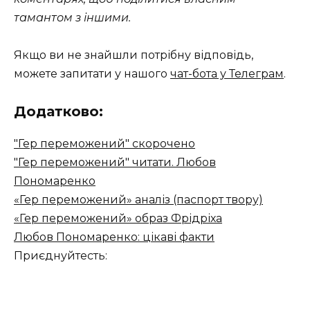
тамантом з іншими.
Якщо ви не знайшли потрібну відповідь,
можете запитати у нашого
чат-бота у Телеграм
.
Додатково:
"Гер переможений" скорочено
"Гер переможений" читати. Любов
Пономаренко
«Гер переможений» аналіз (паспорт твору)
«Гер переможений» образ Фрідріха
Любов Пономаренко: цікаві факти
Приєднуйтесть: