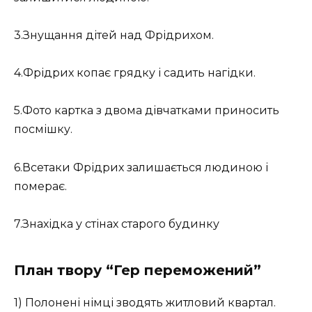
3.Знущання дітей над Фрідрихом.
4.Фрідрих копає грядку і садить нагідки.
5.Фото картка з двома дівчатками приносить
посмішку.
6.Всетаки Фрідрих залишається людиною і
померає.
7.Знахідка у стінах старого будинку
План твору “Гер переможений”
1) Полонені німці зводять житловий квартал.