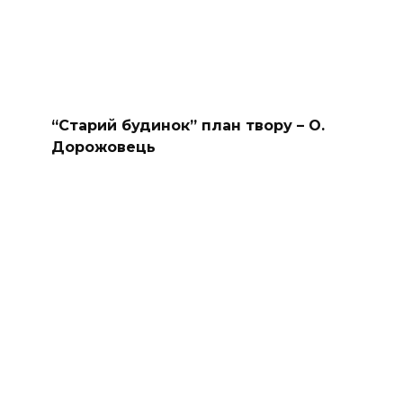
“Старий будинок” план твору – О.
Дорожовець