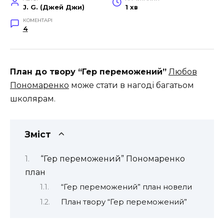
J. G. (Джей Джи)
1 хв
КОМЕНТАРІ
4
План до твору “Гер переможений”
Любов
Пономаренко
може стати в нагоді багатьом
школярам.
Зміст
“Гер переможений” Пономаренко
план
“Гер переможений” план новели
План твору “Гер переможений”