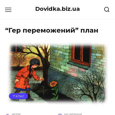
Перейти
Dovidka.biz.ua
до
вмісту
“Гер переможений” план
7 КЛАС
АВТОР
НА ЧИТАННЯ