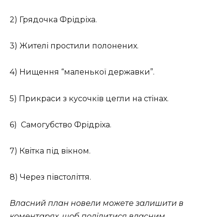
2) Грядочка Фрідріха.
3) Жителі простили полонених.
4) Нищення “маленької державки”.
5) Прикраси з кусочків цегли на стінах.
6) Самогубство Фрідріха.
7) Квітка під вікном.
8) Через півстоліття.
Власний план новели можете залишити в
коментарях, щоб поділитися власним