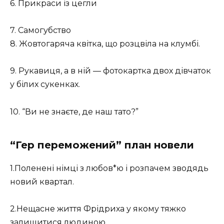
6. Прикраси із цегли
7. Самогубство
8. Жовтогаряча квітка, що розцвіла на клумбі.
9. Рукавиця, а в ній — фотокартка двох дівчаток
у білих сукенках.
10. “Ви не знаєте, де наш тато?”
“Гер переможений” план новели
1.Поленені німці з любов*ю і розпачем зводядь
новий квартал.
2.Нещасне життя Фрідриха у якому тяжко
залишитися людиною.