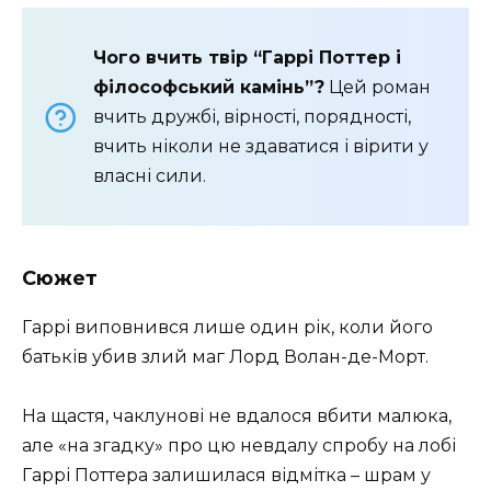
Чого вчить твір “Гаррі Поттер і
філософський камінь”?
Цей роман
вчить дружбі, вірності, порядності,
вчить ніколи не здаватися і вірити у
власні сили.
Сюжет
Гаррі виповнився лише один рік, коли його
батьків убив злий маг Лорд Волан-де-Морт.
На щастя, чаклунові не вдалося вбити малюка,
але «на згадку» про цю невдалу спробу на лобі
Гаррі Поттера залишилася відмітка – шрам у