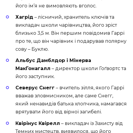
його ім’я не вимовляють вголос.
Хагрід
– лісничий, хранитель ключів та
викладач школи чарівництва, його зріст
близько 3,5 м. Він першим повідомив Гаррі
про те, що він чарівник і подарував полярну
сову – Буклю.
Альбус Дамблдор і Мінерва
МакГонагалл
– директор школи Гоґвортс та
його заступник.
Северус Снегг
– вчитель зілля, якого Гаррі
вважав зловмисником, але саме Снегг,
який ненавидів батька хлопчика, намагався
врятувати його від вірної загибелі.
Квірінус Квірелл
– викладач із Захисту від
Темних мистецтв, виявилося, що його