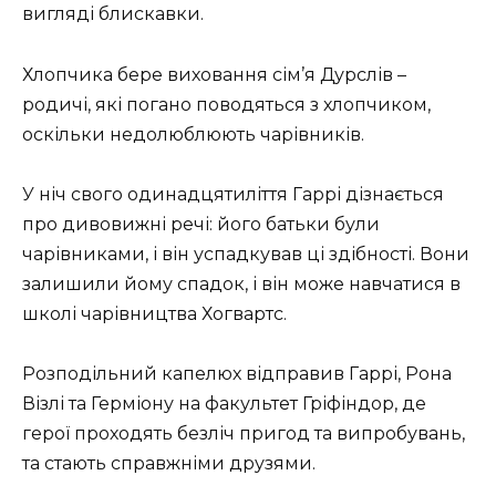
вигляді блискавки.
Хлопчика бере виховання сім’я Дурслів –
родичі, які погано поводяться з хлопчиком,
оскільки недолюблюють чарівників.
У ніч свого одинадцятиліття Гаррі дізнається
про дивовижні речі: його батьки були
чарівниками, і він успадкував ці здібності. Вони
залишили йому спадок, і він може навчатися в
школі чарівництва Хогвартс.
Розподільний капелюх відправив Гаррі, Рона
Візлі та Герміону на факультет Гріфіндор, де
герої проходять безліч пригод та випробувань,
та стають справжніми друзями.