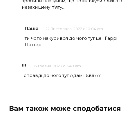
зробили плазуном, що потім вкусив Ахіла в
незахищену п’яту…
Паша
22 Листопада, 2022 о 10:04 am
ти чого накурився до чого тут це і Гаррі
Поттер
!!!
16 Травня, 2023 о 5:49 am
і справді до чого тут Адам і Єва???
Вам також може сподобатися