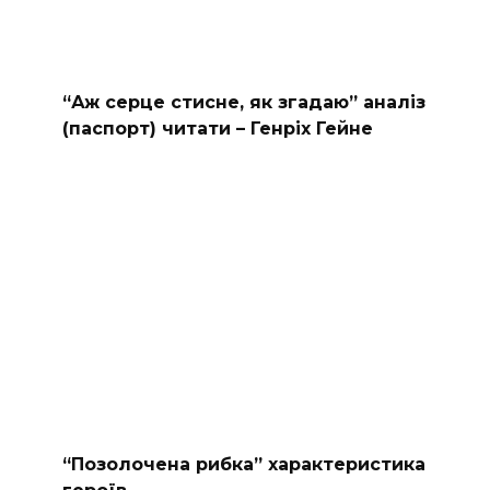
“Аж серце стисне, як згадаю” аналіз
(паспорт) читати – Генріх Гейне
“Позолочена рибка” характеристика
героїв