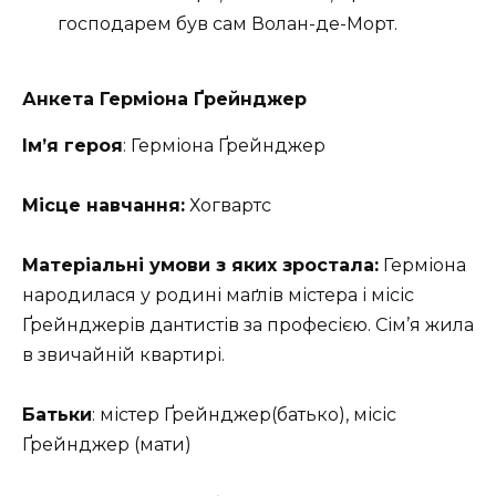
господарем був сам Волан-де-Морт.
Анкета Герміона Ґрейнджер
Ім’я героя
: Герміона Ґрейнджер
Місце навчання:
Хогвартс
Матеріальні умови з яких зростала:
Герміона
народилася у родині маґлів містера і місіс
Ґрейнджерів дантистів за професією. Сім’я жила
в звичайній квартирі.
Батьки
: містер Ґрейнджер(батько), місіс
Ґрейнджер (мати)