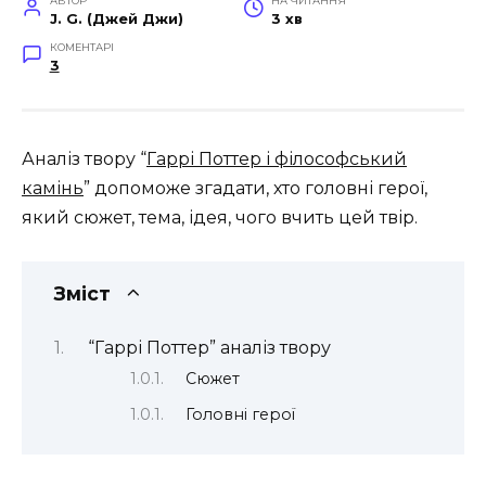
АВТОР
НА ЧИТАННЯ
J. G. (Джей Джи)
3 хв
КОМЕНТАРІ
3
Аналіз твору “
Гаррі Поттер і філософський
камінь
” допоможе згадати, хто головні герої,
який сюжет, тема, ідея, чого вчить цей твір.
Зміст
“Гаррі Поттер” аналіз твору
Сюжет
Головні герої