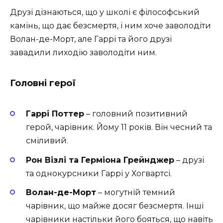
Друзі дізнаються, що у школі є філософський
камінь, що дає безсмертя, і ним хоче заволодіти
Волан-де-Морт, але Гаррі та його друзі
завадили лиходію заволодіти ним.
Головні герої
Гаррі Поттер
– головний позитивний
герой, чарівник. Йому 11 років. Він чесний та
сміливий.
Рон Візлі та Герміона Грейнджер
– друзі
та однокурсники Гаррі у Хогвартсі.
Волан-де-Морт
– могутній темний
чарівник, що майже досяг безсмертя. Інші
чарівники настільки його бояться, що навіть