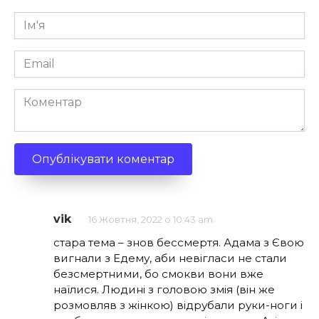
Ім'я
*
Email
*
Коментар
vik
16 Жовтня, 2022 о 10:43 am
стара тема – знов бессмертя. Адама з Євою
вигнали з Едему, аби невігласи не стали
безсмертними, бо смокви вони вже
наїлися. Людині з головою змія (він же
розмовляв з жінкою) відрубали руки-ноги і