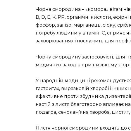
Чорна смородина – «комора» вітамінів. 
В, D, E, K, PP, органічні кислоти, ефірн
фосфор, залізо, марганець, сірку, срі
потребу людини у вітаміні С, сприя
захворюваннях і послужить для профіл
Чорну смородину застосовують для про
медичних заходів при низькому згорта
У народній медицині рекомендуєтьс
гастритах, виразковій хворобі і інши
ефективне проти збудника дизентерії,
настій з листя благотворно впливає н
подагра, сечокам’яна хвороба, цистит, 
Листя чорної смородини входять до с