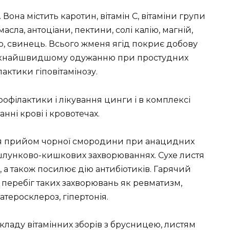
Вона містить каротин, вітамін С, вітаміни групи
і масла, антоціани, пектини, солі калію, магній,
бло, свинець. Всього жменя ягід покриє добову
є якнайшвидшому одужанню при простудних
актики гіповітамінозу.
філактики і лікування цинги і в комплексі
нні крові і кровотечах.
я прийом чорної смородини при анацидних
х шлунково-кишкових захворюваннях. Сухе листя
 а також посилює дію антибіотиків. Гарячий
а перебіг таких захворювань як ревматизм,
атеросклероз, гіпертонія.
кладу вітамінних зборів з брусницею, листям