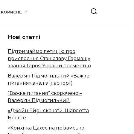
КОРИСНЕ
Нові статті
Підтримаймо петицію про
присвоєння Станіславу Гармашу
звання Героя України посмертно
Валер’ян Підмогильний «Важке
питання» аналіз (паспорт)
“Важке питання” скорочено –
Валер’ян Підмогильний
«Джейн Ейр» скачати. Шарлотта
Бронте
«Крихітка Цахес на прізвисько