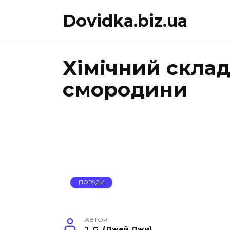
Перейти
Dovidka.biz.ua
до
вмісту
Хімічний склад
смородини
ПОРАДИ
АВТОР
J. G. (Джей Джи)