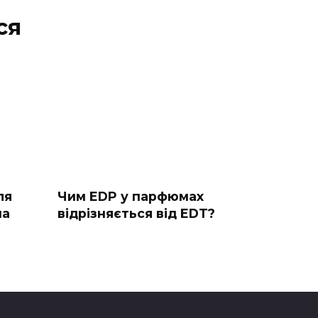
ся
ля
Чим EDP у парфюмах
ма
відрізняється від EDT?