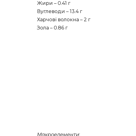
Жири – 0.41 г
Вуглеводи – 13.4 г
Харчові волокна – 2 г
Зола – 0.86 г
Макроелементи
: