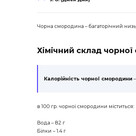
Чорна смородина – багаторічний низь
Хімічний склад чорно
Калорійність чорної смородини
–
в 100 гр. чорної смородини міститься:
Вода – 82 г
Білки – 1.4 г