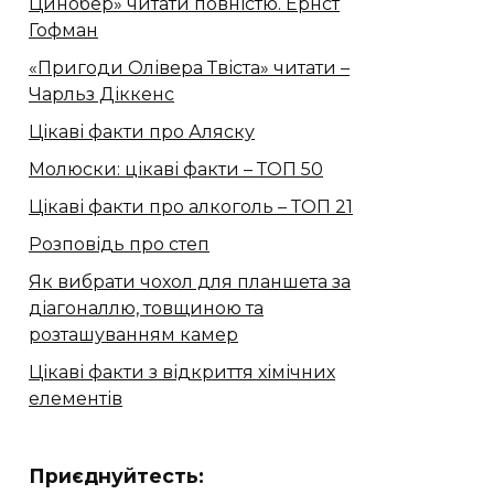
Цинобер» читати повністю. Ернст
Гофман
«Пригоди Олівера Твіста» читати –
Чарльз Діккенс
Цікаві факти про Аляску
Молюски: цікаві факти – ТОП 50
Цікаві факти про алкоголь – ТОП 21
Розповідь про степ
Як вибрати чохол для планшета за
діагоналлю, товщиною та
розташуванням камер
Цікаві факти з відкриття хімічних
елементів
Приєднуйтесть: