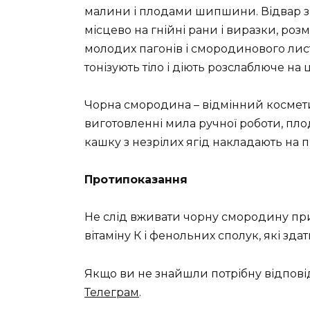
малини і плодами шипшини. Відвар з 
місцево на гнійні рани і виразки, роз
молодих пагонів і смородинового лис
тонізують тіло і діють розслаблюче на
Чорна смородина – відмінний космети
виготовленні мила ручної роботи, плод
кашку з незрілих ягід накладають на п
Протипоказання
Не слід вживати чорну смородину при
вітаміну К і фенольних сполук, які зда
Якщо ви не знайшли потрібну відпові
Телеграм
.