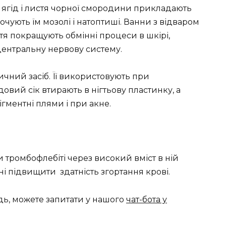
ягід і листя чорної смородини прикладають
мочують їм мозолі і натоптиші. Ванни з відваром
тя покращують обмінні процеси в шкірі,
 центральну нервову систему.
чний засіб. Її використовують при
овий сік втирають в нігтьову пластинку, а
ігментні плями і при акне.
 тромбофлебіті через високий вміст в ній
тні підвищити здатність згортання крові.
дь, можете запитати у нашого
чат-бота у