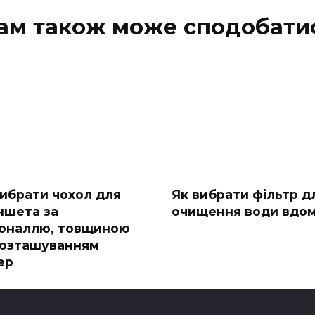
ам також може сподобати
вибрати чохол для
Як вибрати фільтр д
ншета за
очищення води вдо
гоналлю, товщиною
розташуванням
ер