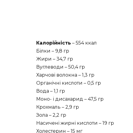
Калорійність
– 554 ккал
Білки – 9,8 гр
Жири – 34,7 гр
Вуглеводи – 50,4 гр
Харчові волокна – 1,3 гр
Органічні кислоти – 0,5 гр
Вода – 1,1 гр
Моно- і дисахарид – 47,5 гр
Крохмаль – 2,9 гр
Зола – 2,2 гр
Насичені жирні кислоти – 19 гр
Холестерин – 15 мг