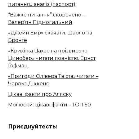
питання» аналіз (паспорт)
“Важке питання” скорочено –
Валер’ян Підмогильний
«Джейн Ейр» скачати. Шарлотта
Бронте
«Крихітка Цахес на прізвисько
Цинобер» читати повністю. Ернст
Гофман
«Пригоди Олівера Твіста» читати –
Чарльз Діккенс
Цікаві факти про Аляску
Молюски: цікаві факти – ТОП 50
Приєднуйтесть: