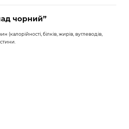
лад чорний”
 (калорійності, білків, жирів, вуглеводів,
астини.