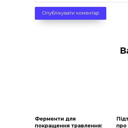
В
Ферменти для
Під
покращення травлення:
про