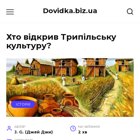
Перейти
Dovidka.biz.ua
до
вмісту
Хто відкрив Трипільську
культуру?
ІСТОРІЯ
АВТОР
НА ЧИТАННЯ
J. G. (Джей Джи)
2 хв