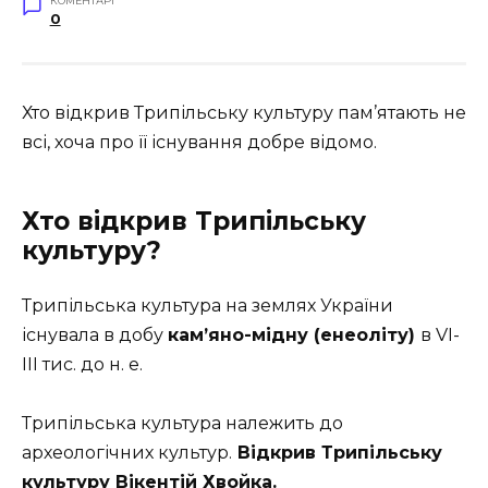
КОМЕНТАРІ
0
Хто відкрив Трипільську культуру пам’ятають не
всі, хоча про її існування добре відомо.
Хто відкрив Трипільську
культуру?
Трипільська культура на землях України
існувала в добу
кам’яно-мідну (енеоліту)
в VI-
III тис. до н. е.
Трипільська культура належить до
археологічних культур.
Відкрив Трипільську
культуру Вікентій Хвойка.