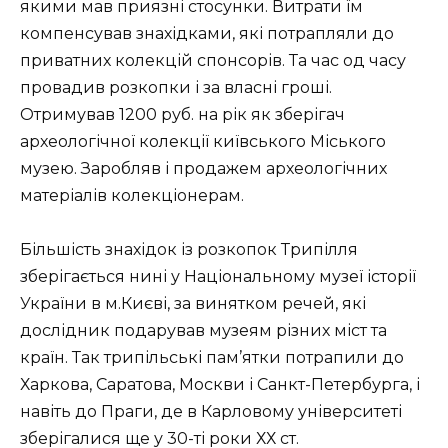
якими мав приязні стосунки. Витрати їм
компенсував знахідками, які потрапляли до
приватних колекцій спонсорів. Та час од часу
провадив розкопки і за власні гроші.
Отримував 1200 руб. на рік як зберігач
археологічної колекції київського Міського
музею. Заробляв і продажем археологічних
матеріалів колекціонерам.
Більшість знахідок із розкопок Трипілля
зберігається нині у Національному музеї історії
України в м.Києві, за винятком речей, які
дослідник подарував музеям різних міст та
країн. Так трипільські пам’ятки потрапили до
Харкова, Саратова, Москви і Санкт-Петербурга, і
навіть до Праги, де в Карловому університеті
зберігалися ще у 30-ті роки ХХ ст.