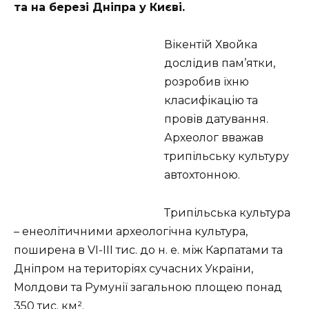
та на березі Дніпра у Києві.
Вікентій Хвойка
дослідив пам’ятки,
розробив їхню
класифікацію та
провів датування.
Археолог вважав
трипільську культуру
автохтонною.
Трипільська культура
– енеолітичними археологічна культура,
поширена в VI-III тис. до н. е. між Карпатами та
Дніпром на територіях сучасних України,
Молдови та Румунії загальною площею понад
350 тис. км².