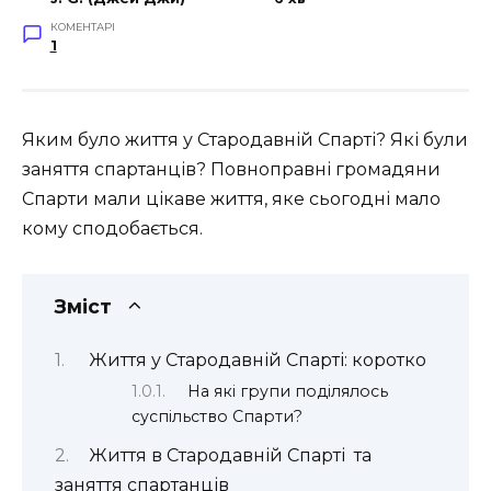
КОМЕНТАРІ
1
Яким було життя у Стародавній Спарті? Які були
заняття спартанців? Повноправні громадяни
Спарти мали цікаве життя, яке сьогодні мало
кому сподобається.
Зміст
Життя у Стародавній Спарті: коротко
На які групи поділялось
суспільство Спарти?
Життя в Стародавній Спарті та
заняття спартанців