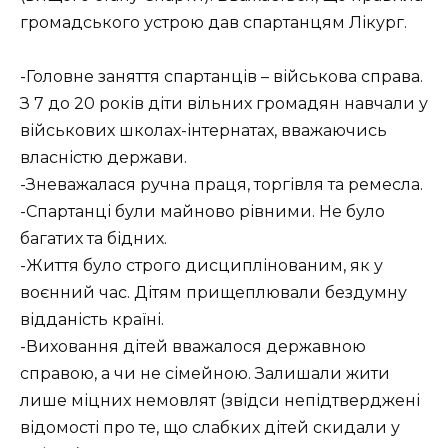
громадського устрою дав спартанцям Лікург.
-Головне заняття спартанців – військова справа.
З 7 до 20 років діти вільних громадян навчали у
військових школах-інтернатах, вважаючись
власністю держави.
-Зневажалася ручна праця, торгівля та ремесла.
-Спартанці були майново рівними. Не було
багатих та бідних.
-Життя було строго дисциплінованим, як у
воєнний час. Дітям прищеплювали бездумну
відданість країні.
-Виховання дітей вважалося державною
справою, а чи не сімейною. Залишали жити
лише міцних немовлят (звідси непідтверджені
відомості про те, що слабких дітей скидали у