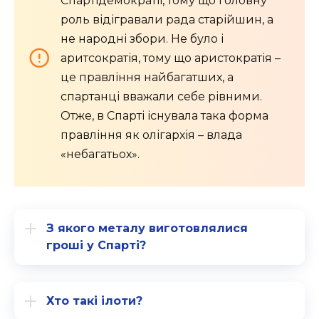
Спартідемократії, тому що головну
роль відігравали рада старійшин, а
не народні збори. Не було і
аритсократія, тому що аристократія –
це правління найбагатших, а
спартанці вважали себе рівними.
Отже, в Спарті існувала така форма
правління як
олігархія – влада
«небагатьох».
З якого металу виготовлялися
гроші у Спарті?
Хто такі ілоти?