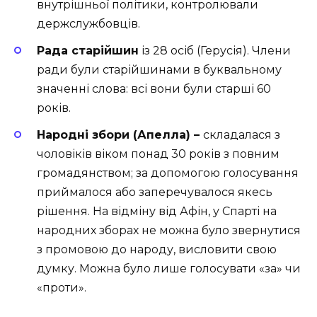
внутрішньої політики, контролювали
держслужбовців.
Рада старійшин
із 28 осіб (Герусія). Члени
ради були старійшинами в буквальному
значенні слова: всі вони були старші 60
років.
Народні збори (Апелла) –
складалася з
чоловіків віком понад 30 років з повним
громадянством; за допомогою голосування
приймалося або заперечувалося якесь
рішення. На відміну від Афін, у Спарті на
народних зборах не можна було звернутися
з промовою до народу, висловити свою
думку. Можна було лише голосувати «за» чи
«проти».