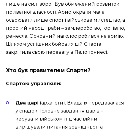
лише на силі зброї. Був
обмежений розвиток
приватної власності. Аристократія мала
освоювати лише спорт і військове мистецтво, а
простий народ і раби – землеробство, торгівлю,
ремесла. Основний наголос робився на армію.
Шляхом успішних бойових дій Спарта
закріпила свою перевагу в Пелопоннесі.
Хто був правителем Спарти?
Спартою управляли:
Два царі
(архагети). Влада їх передавалася
у спадок. Головне завдання царів –
керувати військом під час війни,
вирішували питання зовнішньої та