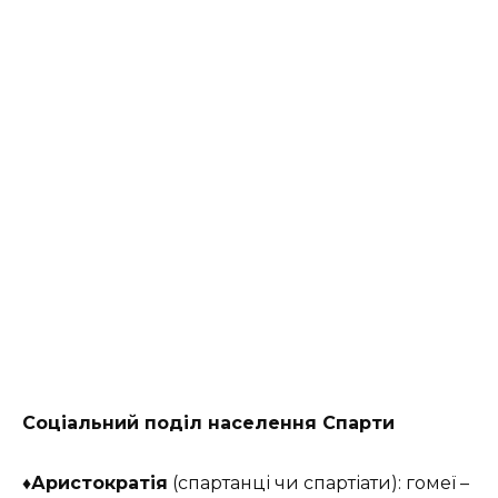
Соціальний поділ населення Спарти
♦Аристократія
(спартанці чи спартіати): гомеї –