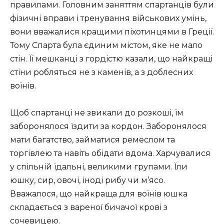
правилами. Головним заняттям спартанців були
фізичні вправи і тренування військових умінь,
вони вважалися кращими піхотинцями в Греції.
Тому Спарта була єдиним містом, яке не мало
стін. Її мешканці з гордістю казали, що найкращі
стіни робляться не з каменів, а з доблесних
воїнів.
Щоб спартанці не звикали до розкоші, їм
заборонялося їздити за кордон. Заборонялося
мати багатство, займатися ремеслом та
торгівлею та навіть обідати вдома. Харчувалися
у спільній їдальні, великими групами. Їли
юшку, сир, овочі, іноді рибу чи м’ясо.
Вважалося, що найкраща для воїнів юшка
складається з вареної бичачої крові з
сочевицею.