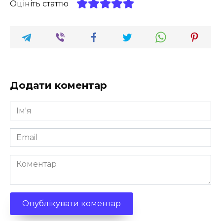
Оцініть статтю
Додати коментар
Ім'я
*
Email
*
Коментар