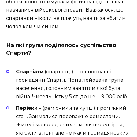
обов’язково отримували фізичну підготовку і
навчалися військової справи. Вважалося, що
спартанки ніколи не плачуть, навіть за вбитим
чоловіком чи сином.
На які групи поділялось суспільство
Спарти?
Спартіати
(спартанці) – повноправні
громадяни Спарти. Привілейована група
населення, головним заняттям якої була
війна. Чисельність у 5 ст. до н.е. – 9 000 осіб.
Періеки
– (ремісники та купці) проміжний
стан. Займалися переважно ремеслами.
Жителі малородючих земель передгір`я,
які були вільні, але не мали громадянських