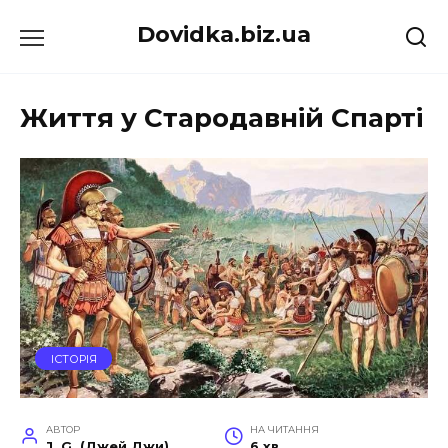
Перейти
Dovidka.biz.ua
до
вмісту
Життя у Стародавній Спарті
ІСТОРІЯ
АВТОР
НА ЧИТАННЯ
J. G. (Джей Джи)
6 хв