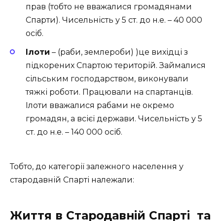
прав (тобто не вважалися громадянами
Спарти). Чисельність у 5 ст. до н.е. – 40 000
осіб.
Ілоти
– (раби, землероби) )це вихідці з
підкорених Спартою територій. Займалися
сільським господарством, виконували
тяжкі роботи. Працювали на спартанців.
Ілоти вважалися рабами не окремо
громадян, а всієї держави. Чисельність у 5
ст. до н.е. – 140 000 осіб.
Тобто, до категорії залежного населення у
стародавній Спарті належали:
Життя в Стародавній Спарті та