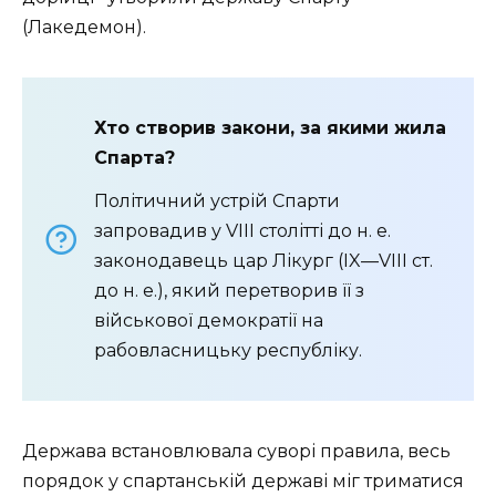
(Лакедемон).
Хто створив закони, за якими жила
Спарта?
Політичний устрій Спарти
запровадив у VIII столітті до н. е.
законодавець
цар Лікург (
IX—VIII ст.
до н. е.)
, який перетворив її з
військової демократії на
рабовласницьку республіку.
Держава встановлювала суворі правила, весь
порядок у спартанській державі міг триматися