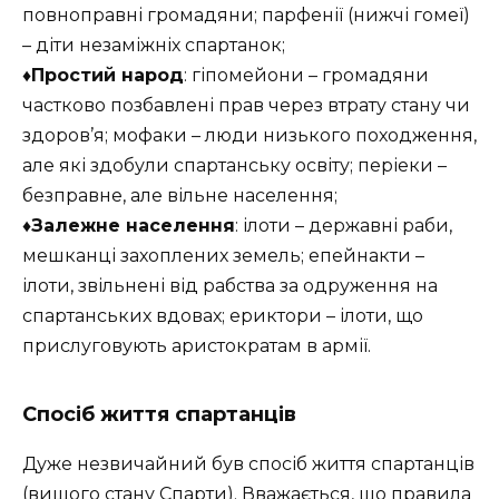
повноправні громадяни; парфенії (нижчі гомеї)
– діти незаміжніх спартанок;
♦Простий народ
: гіпомейони – громадяни
частково позбавлені прав через втрату стану чи
здоров’я; мофаки – люди низького походження,
але які здобули спартанську освіту; періеки –
безправне, але вільне населення;
♦Залежне населення
: ілоти – державні раби,
мешканці захоплених земель; епейнакти –
ілоти, звільнені від рабства за одруження на
спартанських вдовах; ериктори – ілоти, що
прислуговують аристократам в армії.
Спосіб життя спартанців
Дуже незвичайний був спосіб життя спартанців
(вищого стану Спарти). Вважається, що правила