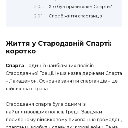
Хто був правителем Спарти?
Спосіб життя спартанців
Життя у Стародавній Спарті:
коротко
Спарта
– один із найбільших полісів
Стародавньої Греції. Інша назва держави Спарта
– Лакадемон. Основне заняття спартанців – це
військова справа.
Стародавня спарта була одним із
найвпливовіших полісів Греції. Завдяки
посиленому військовому вихованню громадян,
спартанці здобули славу як чудові воїни. Та на