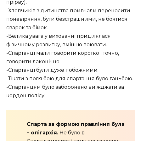
прірву).
-Хлопчиків з дитинства привчали переносити
поневіряння, бути безстрашними, не боятися
сварок та бійок.
-Велика увага у вихованні приділялася
фізичному розвитку, вмінню воювати.
-Спартанці мали говорити коротко і точно,
говорити лаконічно.
-Спартанці були дуже побожними.
-Тікати з поля бою для спартанця було ганьбою.
-Спартанцям було заборонено виїжджати за
кордон полісу.
Спарта за формою правління була
– олігархія.
Не було в