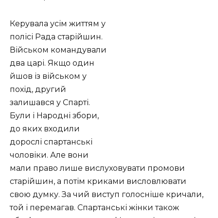
Керувала усім життям у
полісі Рада старійшин.
Військом командували
два царі. Якщо один
йшов із військом у
похід, другий
залишався у Спарті.
Були і Народні збори,
до яких входили
дорослі спартанські
чоловіки. Але вони
мали право лише вислуховувати промови
старійшин, а потім криками висловлювати
свою думку. За чий виступ голосніше кричали,
той і перемагав. Спартанські жінки також