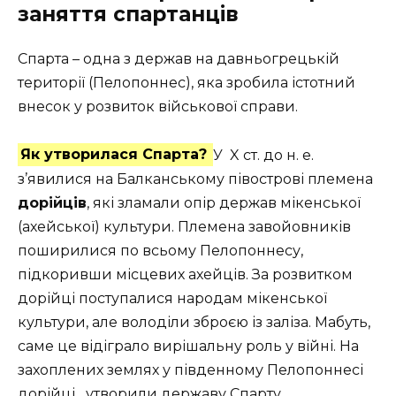
заняття спартанців
Спарта – одна з держав на давньогрецькій
території (Пелопоннес), яка зробила істотний
внесок у розвиток військової справи.
Як утворилася Спарта?
У
X ст. до н. е.
з’явилися на Балканському півострові племена
дорійців
, які зламали опір держав мікенської
(ахейської) культури. Племена завойовників
поширилися по всьому Пелопоннесу,
підкоривши місцевих ахейців. За розвитком
дорійці поступалися народам мікенської
культури, але володіли зброєю із заліза. Мабуть,
саме це відіграло вирішальну роль у війні. На
захоплених землях у південному Пелопоннесі
дорійці
утворили державу Спарту