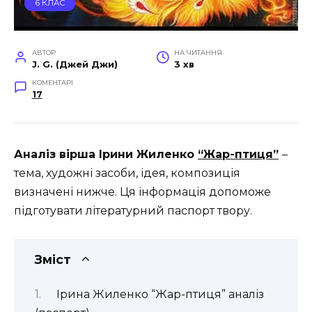
6 КЛАС
АВТОР
НА ЧИТАННЯ
J. G. (Джей Джи)
3 хв
КОМЕНТАРІ
17
Аналіз вірша Ірини Жиленко
“Жар-птиця”
–
тема, художні засоби, ідея, композиція
визначені нижче. Ця інформація допоможе
підготувати літературний паспорт твору.
Зміст
Ірина Жиленко “Жар-птиця” аналіз