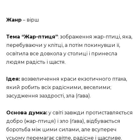
Жанр
– вірш
Тема “Жар-птиця”
: зображення жар-птиці, яка,
перебуваючи у клітці, а потім покинувши її,
освітила все довкола у столиці і принесла
людям радість і щастя.
Ідея:
возвеличення краси екзотичного птаха,
який робить всіх радісними, веселими;
засудження заздрості, зла (ґава).
Основа думка:
у світі завжди протиставляється
добро (жар-птиця) і зло (ґава), відбувається
боротьба між цими силами, але всупереч
усьому перемагає світле, радісне і щасливе.