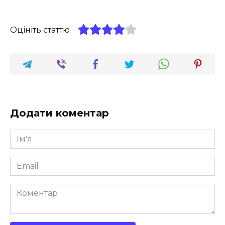
Оцініть статтю
Додати коментар
Ім'я
*
Email
*
Коментар