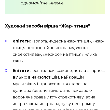
одноманітне, низьке
.
Художні засоби вірша “Жар-птиця”
епітети:
«золота, чудесна жар-птиця», «жар-
птиця непристойно яскрава», «люта
скрекотнява», «нескромна птиця», «лиха
гава»;
Епітети:
освітилась казково; летіла …гарно,…
вільно; в найзолотішім, найкращім
мультфільмі; трьохсотлітня старезна
кульгава ґава, непристойно яскравою;
вороняча орава; люту стрекотняву; вона
яскра-яскра-яскррава; чужу нескромну