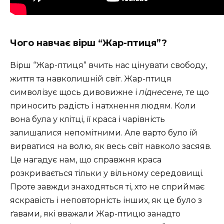
Чого навчає вірш “Жар-птиця”?
Вірш “Жар-птиця” вчить нас цінувати свободу,
життя та навколишній світ. Жар-птиця
символізує щось дивовижне і
піднесене, те
що
приносить радість і натхнення людям. Коли
вона була у клітці, її краса і чарівність
залишалися непомітними. Але варто було їй
вирватися на волю, як весь світ навколо засяяв.
Це нагадує нам, що справжня краса
розкривається тільки у вільному середовищі.
Проте завжди знаходяться ті, хто не сприймає
яскравість і неповторність інших, як це було з
ґавами, які вважали Жар-птицю занадто