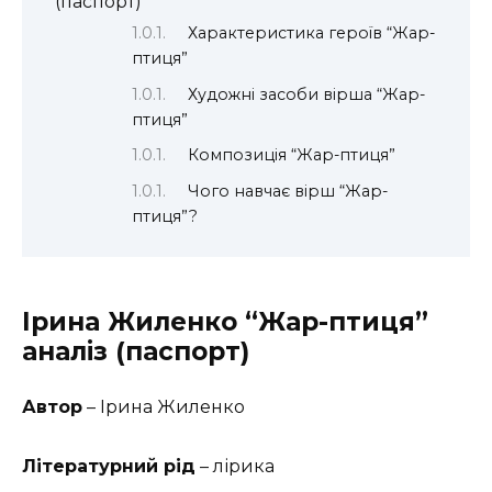
(паспорт)
Характеристика героїв “Жар-
птиця”
Художні засоби вірша “Жар-
птиця”
Композиція “Жар-птиця”
Чого навчає вірш “Жар-
птиця”?
Ірина Жиленко “Жар-птиця”
аналіз (паспорт)
Автор
– Ірина Жиленко
Літературний рід
– лірика