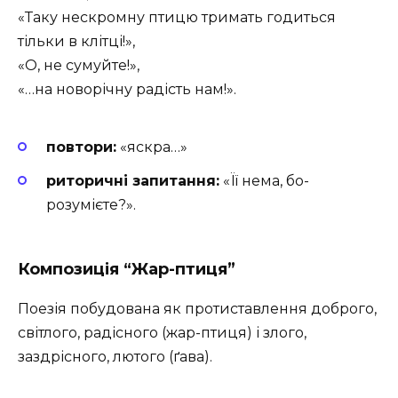
«Таку нескромну птицю тримать годиться
тільки в клітці!»,
«О, не сумуйте!»,
«…на новорічну радість нам!».
повтори:
«яскра…»
риторичні запитання:
«Її нема, бо-
розумієте?».
Композиція “Жар-птиця”
Поезія побудована як протиставлення доброго,
світлого, радісного (жар-птиця) і злого,
заздрісного, лютого (ґава).