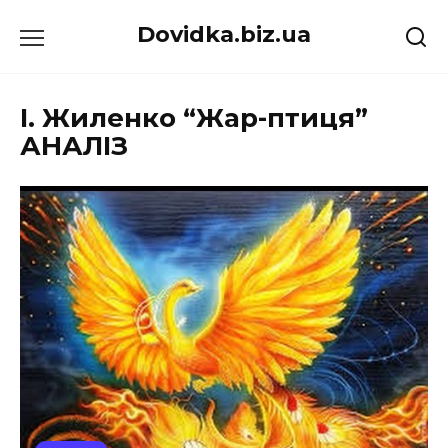
Перейти
Dovidka.biz.ua
до
вмісту
І. Жиленко “Жар-птиця”
АНАЛІЗ