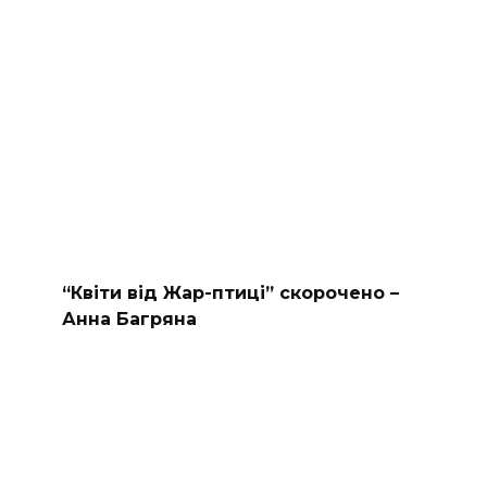
“Квіти від Жар-птиці” скорочено –
Анна Багряна