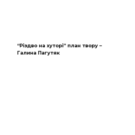
“Різдво на хуторі” план твору –
Галина Пагутяк