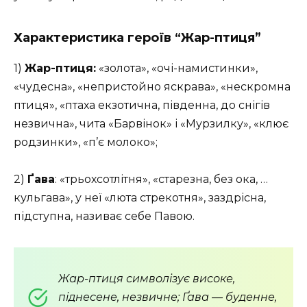
Характеристика героїв “Жар-птиця”
1)
Жар-птиця:
«золота», «очі-намистинки»,
«чудесна», «непристойно яскрава», «нескромна
птиця», «птаха екзотична, південна, до снігів
незвична», чита «Барвінок» і «Мурзилку», «клює
родзинки», «п’є молоко»;
2)
Ґава
: «трьохсотлітня», «старезна, без ока, …
кульгава», у неї «люта стрекотня», заздрісна,
підступна, називає себе Павою.
Жар-птиця символізує високе,
піднесене, незвичне; Ґава — буденне,