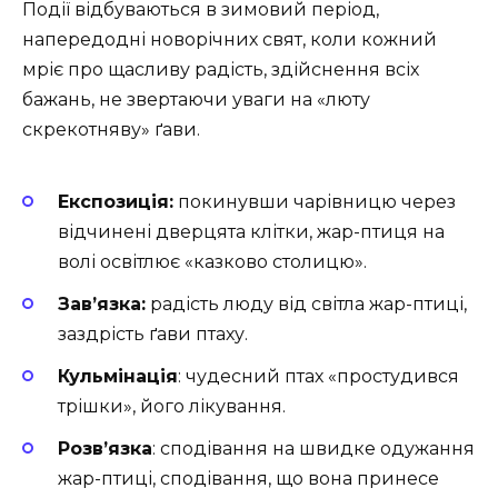
Події відбуваються в зимовий період,
напередодні новорічних свят, коли кожний
мріє про щасливу радість, здійснення всіх
бажань, не звертаючи уваги на «люту
скрекотняву» ґави.
Експозиція:
покинувши чарівницю через
відчинені дверцята клітки, жар-птиця на
волі освітлює «казково столицю».
Зав’язка:
радість люду від світла жар-птиці,
заздрість ґави птаху.
Кульмінація
: чудесний птах «простудився
трішки», його лікування.
Розв’язка
: сподівання на швидке одужання
жар-птиці, сподівання, що вона принесе