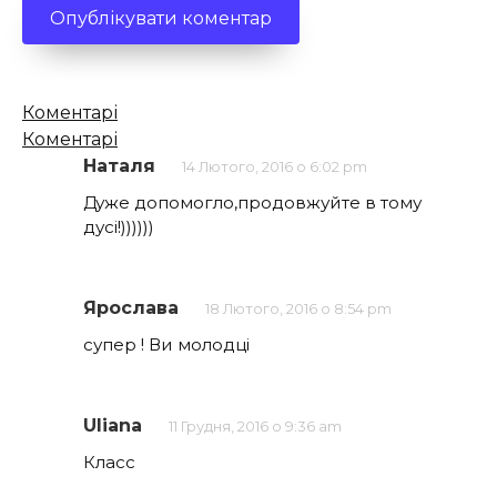
Кількість
Коментарі
коментарів
Коментарі
Наталя
14 Лютого, 2016 о 6:02 pm
Дуже допомогло,продовжуйте в тому
дусі!))))))
Ярослава
18 Лютого, 2016 о 8:54 pm
супер ! Ви молодці
Uliana
11 Грудня, 2016 о 9:36 am
Класс