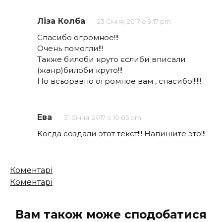
Ліза Колба
23 Січня, 2017 о 9:17 pm
Спасибо огромное!!!
Очень помогли!!!
Также билоби круто єслиби вписали
(жанр)билоби круто!!!
Но всьоравно огромное вам , спасибо!!!!!!
Ева
31 Січня, 2017 о 10:05 pm
Когда создали этот текст!!! Напишите это!!!
Кількість
Коментарі
коментарів
Коментарі
Вам також може сподобатися