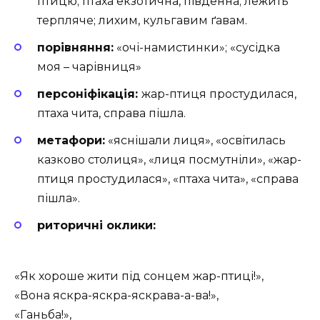
птицю; птаха екзотична, південна; лежить
терпляче; лихим, кульгавим ґавам.
порівняння:
«очі-намистинки»; «
сусідка
моя – чарівниця»
персоніфікація:
жар-птиця простудилася,
птаха чита, справа пішла.
метафори:
«яснішали лиця», «освітилась
казково столиця», «лиця посмутніли», «жар-
птиця простудилася», «птаха чита», «справа
пішла».
риторичні оклики:
«Як хороше жити під сонцем жар-птиці!»,
«Вона яскра-яскра-яскрава-а-ва!»,
«Ганьба!»,