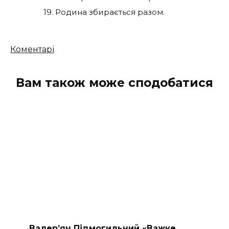
19. Родина збирається разом.
Кількість
Коментарі
коментарів
Вам також може сподобатися
Валер’ян Підмогильний «Важке