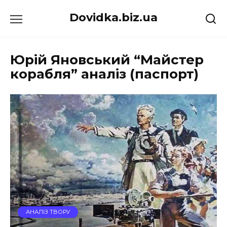
Перейти
Dovidka.biz.ua
до
вмісту
Юрій Яновський “Майстер
корабля” аналіз (паспорт)
АНАЛІЗ ТВОРУ