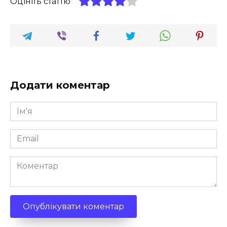
Оцініть статтю
Додати коментар
Ім'я
*
Email
*
Коментар