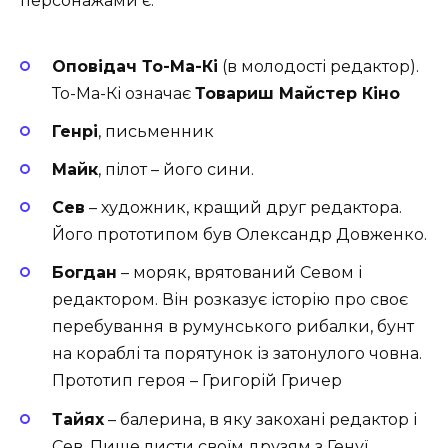
персонажами є:
Оповідач То-Ма-Кі
(в молодості редактор).
То-Ма-Кі означає
Товариш Майстер Кіно
Генрі
, письменник
Майк
, пілот – його сини.
Сев
– художник, кращий друг редактора.
Його прототипом був Олександр Довженко.
Богдан
– моряк, врятований Севом і
редактором. Він розказує історію про своє
перебування в румунського рибалки, бунт
на кораблі та порятунок із затонулого човна.
Прототип героя – Григорій Гричер
Тайях
– балерина, в яку закохані редактор і
Сев. Пише листи своїм друзям з Генуї,