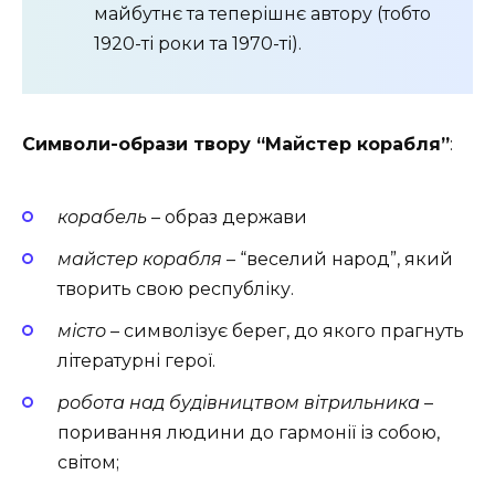
майбутнє та теперішнє автору (тобто
1920-ті роки та 1970-ті).
Символи-образи твору “Майстер корабля”
:
корабель
– образ держави
майстер корабля
– “веселий народ”, який
творить свою республіку.
місто
– символізує берег, до якого прагнуть
літературні герої.
робота над будівництвом вітрильника
–
поривання людини до гармонії із собою,
світом;