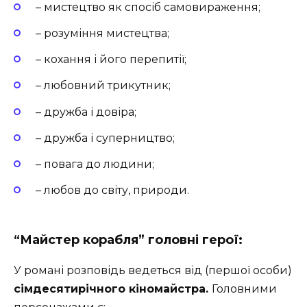
– мистецтво як спосіб самовираження;
– розуміння мистецтва;
– кохання і його перепитії;
– любовний трикутник;
– дружба і довіра;
– дружба і суперництво;
– повага до людини;
– любов до світу, природи.
“Майстер корабля” головні герої:
У романі розповідь ведеться від (першої особи)
сімдесятирічного кіномайстра.
Головними