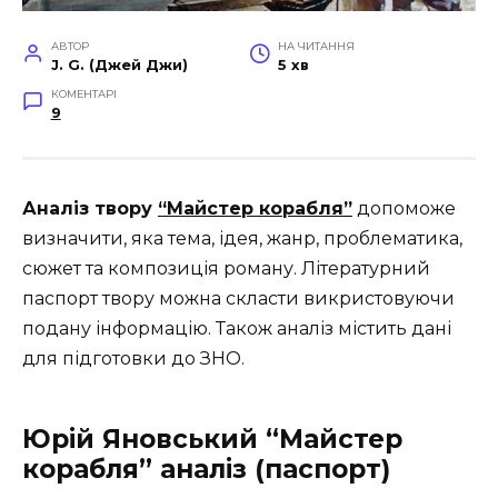
АВТОР
НА ЧИТАННЯ
J. G. (Джей Джи)
5 хв
КОМЕНТАРІ
9
Аналіз твору
“Майстер корабля”
допоможе
визначити, яка тема, ідея, жанр, проблематика,
сюжет та композиція роману. Літературний
паспорт твору можна скласти викристовуючи
подану інформацію. Також аналіз містить дані
для підготовки до ЗНО.
Юрій Яновський “Майстер
корабля” аналіз (паспорт)