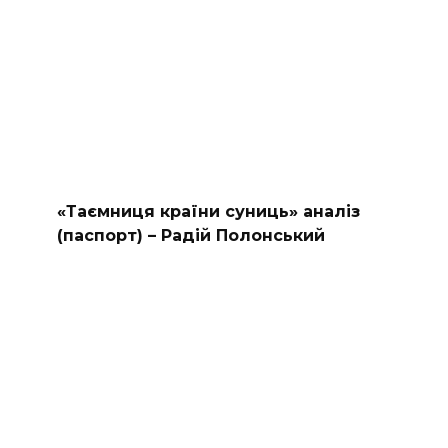
«Таємниця країни суниць» аналіз
(паспорт) – Радій Полонський