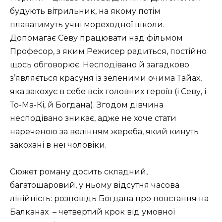
будують вітрильник, на якому потім
плаватимуть учні мореходної школи.
Допомагає Севу працювати над фільмом
Професор, з яким Режисер радиться, постійно
щось обговорює. Несподівано й загадково
з’являється красуня із зеленими очима Тайах,
яка закохує в себе всіх головних героїв (і Севу, і
То-Ма-Кі, й Богдана). Згодом дівчина
несподівано зникає, адже не хоче стати
нареченою за велінням жереба, який кинуть
закохані в неї чоловіки.
Сюжет роману досить складний,
багатошаровий, у ньому відсутня часова
лінійність: розповідь Богдана про повстання на
Балканах – четвертий крок від умовної