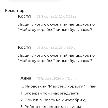
Кількість
Коментарі
коментарів
Костя
23 Жовтня, 2022 о 3:59 pm
Люди, у кого є сюжетний ланцюжок по
“Майстру корабля” киньте будь ласка?
Костя
23 Жовтня, 2023 о 6:50 am
Люди, у кого є сюжетний ланцюжок по
“Майстру корабля” киньте будь ласка?
Анна
15 Травня, 2024 о 11:12 am
Ю.Яновський “Майстер корабля”. План
1. Оповідач починає згадувати.
2. Приїзд в Одесу на кінофабрику.
3. Робота над першим фільмом.