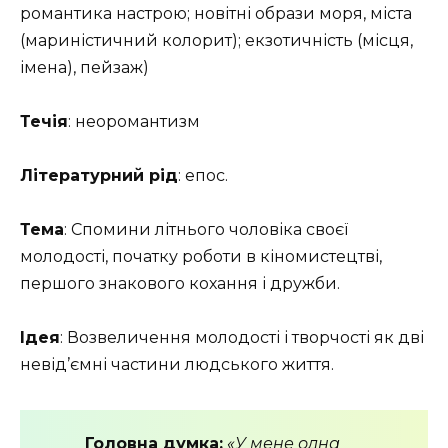
романтика настрою; новітні образи моря, міста
(мариністичний колорит); екзотичність (місця,
імена), пейзаж)
Течія
: неоромантизм
Літературний рід
: епос.
Тема
: Спомини літнього чоловіка своєї
молодості, початку роботи в кіномистецтві,
першого знакового кохання і дружби.
Ідея
: Возвеличення молодості і творчості як дві
невід’ємні частини людського життя.
Головна думка:
«У мене одна