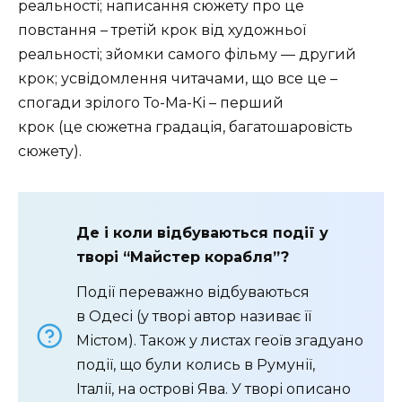
реальності; написання сюжету про це
повстання – третій крок від художньої
реальності; зйомки самого фільму — другий
крок; усвідомлення читачами, що все це –
спогади зрілого То-Ма-Кі – перший
крок (це сюжетна градація, багатошаровість
сюжету).
Де і коли відбуваються події у
творі “Майстер корабля”?
Події переважно відбуваються
в Одесі (у творі автор називає її
Містом). Також у листах геоїв згадуано
події, що були колись в Румунії,
Італії, на острові Ява. У творі описано