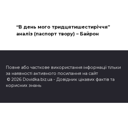
“В день мого тридцятишестиріччя”
аналіз (паспорт твору) – Байрон
Повне або часткове використання інформації тільки
за наявності активного посилання на сайт
© 2026 Dovidka.biz.ua - Довідник цікавих фактів та
корисних знань