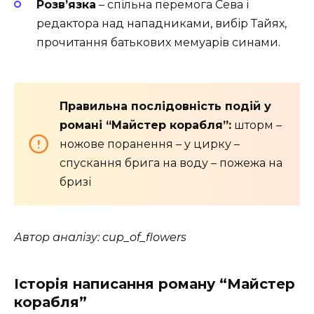
Розв’язка
– спільна перемога Сева і
редактора над нападниками, вибір Тайях,
прочитання батькових мемуарів синами.
Правильна послідовність подій у
романі “Майстер корабля”:
шторм –
ножове поранення – у цирку –
спускання брига на воду – пожежа на
бризі
Автор аналізу: cup_of_flowers
Історія написання роману “Майстер
корабля”