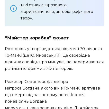
такі ознаки: прозового,
мариністичного, автобіографічного
твору.
“Майстер корабля” сюжет
Розповідь у творі ведеться від імені 70-річного
То-Ма-Кі (це Ю. Яновський). Це своєрідна
лірична сповідь про минуле, що переривається
різними історіями з життя героїв.
Режисер Сев знімає фільм про
матроса Богдана, якого він з То-Ма-Кі врятував
від смерті під час шторму вночі. Історія
поневірянь Богдана
морями – цікава основа для кіно. Для зйомок