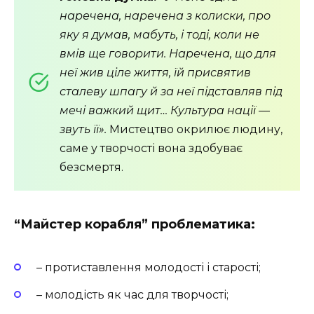
наречена, наречена з колиски, про
яку я думав, мабуть, і тоді, коли не
вмів ще говорити. Наречена, що для
неї жив ціле життя, їй присвятив
сталеву шпагу й за неї підставляв під
мечі важкий щит…
Культура нації —
звуть її».
Мистецтво окрилює людину,
саме у творчості вона здобуває
безсмертя.
“Майстер корабля” проблематика
:
– протиставлення молодості і старості;
– молодість як час для творчості;