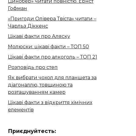
Цинобер» читати повністю. Ернст
Гофман
«Пригоди Олівера Твіста» читати –
Чарльз Діккенс
Цікаві факти про Аляску
Молюски: цікаві факти – ТОП 50
Цікаві факти про алкоголь – ТОП 21
Розповідь про степ
Як вибрати чохол для планшета за
діагоналлю, товщиною та
розташуванням камер
Цікаві факти з відкриття хімічних
елементів
Приєднуйтесть: