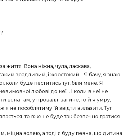
я?
 життя. Вона ніжна, чула, ласкава,
такий зрадливий, і жорстокий… Я бачу, я знаю,
, коли буде пеститись тут, біля мене. Я
вимовної любові до неї… І коли в неї не
ли вона там, у проваллі загине, то й я умру,
е ж я не пособлятиму їй звідти вилазити. Тут
пається, то вже не буде так безпечно гратися
м, міцна волею, а тоді я буду певна, що дитина