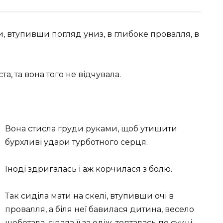
и, втупивши погляд униз, в глибоке провалля, в
та, та вона того не відчувала.
Вона стисла груди руками, щоб утишити
бурхливі удари турботного серця.
Іноді здригалась і аж корчилася з болю.
Так сиділа мати на скелі, втупивши очі в
провалля, а біля неї бавилася дитина, весело
щебетала, сіпала її за одіж, топталась по сукні,