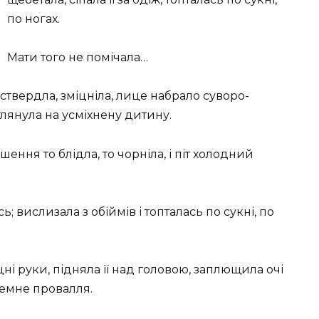
по ногах.
Мати того не помічала…
и ствердла, зміцніла, лице набрало суворо-
лянула на усміхнену дитину.
ушення то блідла, то чорніла, і піт холодний
; вислизала з обіймів і топталась по сукні, по
ні руки, підняла її над головою, заплющила очі
темне провалля.