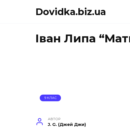
Перейти
Dovidka.biz.ua
до
вмісту
Іван Липа “Мат
9 КЛАС
АВТОР
J. G. (Джей Джи)