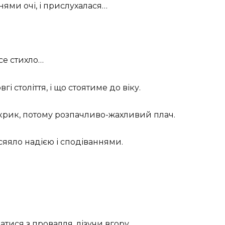
нями очі, і прислухалася…
усе стихло…
гі століття, і що стоятиме до віку.
 скрик, потому розпачливо-жахливий плач.
осяяло надією і сподіваннями.
атися з провалля, лізучи вгору…