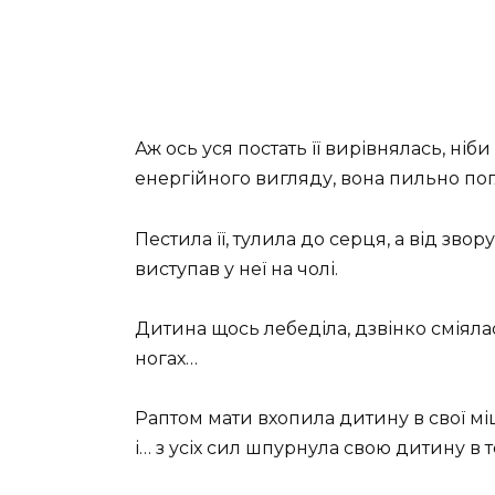
Аж ось уся постать її вирівнялась, ніб
енергійного вигляду, вона пильно пог
Пестила її, тулила до серця, а від звор
виступав у неї на чолі.
Дитина щось лебеділа, дзвінко сміялась
ногах…
Раптом мати вхопила дитину в свої міц
і… з усіх сил шпурнула свою дитину в 