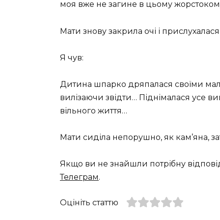
моя вже не загине в цьому жорстокому
Мати знову закрила очі і прислухалася
Я чув:
Дитина шпарко дряпалася своїми мал
вилізаючи звідти… Піднімалася усе вищ
вільного життя…
Мати сиділа непорушно, як кам’яна, з
Якщо ви не знайшли потрібну відпові
Телеграм
.
Оцініть статтю