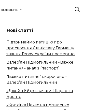
КОРИСНЕ
Нові статті
Підтримаймо петицію про
присвоєння Станіславу Гармашу
звання Героя України посмертно
Валер’ян Підмогильний «Важке
питання» аналіз (паспорт)
“Важке питання” скорочено –
Валер’ян Підмогильний
«Джейн Ейр» скачати. Шарлотта
Бронте
«Крихітка Цахес на прізвисько