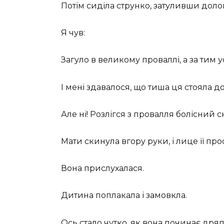
Потім сиділа струнко, затуливши доло
Я чув:
Загуло в великому проваллі, а за тим 
І мені здавалося, що тиша ця стояла дов
Але ні! Розлігся з провалля болісний
Мати скинула вгору руки, і лице її пр
Вона прислухалася.
Дитина поплакала і замовкла.
Ось стало чутко, як вона починає дряп