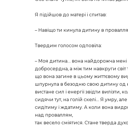
Я підійшов до матері і спитав:
– Навіщо ти кинула дитину в провалл
Твердим голосом одповіла:
– Моя дитина… вона найдорожча мені за
добросердна, а між тим навкруги світ 
що вона загине в цьому життєвому вирі
шпурнула в безодню свою дитину од не
вистане сил і енергії звідти вилізти, ко
сидячи тут, на голій скелі… Я умру, ал
сидітиму і ждатиму. А коли вона видря
над проваллям,
так весело сміятися. Стане тверда духо