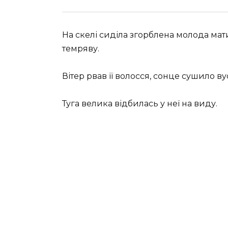
На скелі сиділа згорблена молода мат
темряву.
Вітер рвав її волосся, сонце сушило вус
Туга велика відбилась у неї на виду.