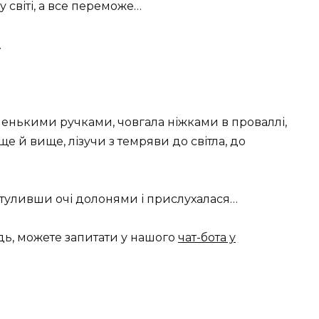
 світі, а все переможе…
.
енькими ручками, човгала ніжками в проваллі,
е й вище, лізучи з темряви до світла, до
атуливши очі долонями і прислухалася…
дь, можете запитати у нашого
чат-бота у