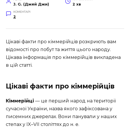
J. G. (Джей Джи)
2 хв
КОМЕНТАРІ
2
Цікаві факти про кіммерійців розкриють вам
відомості про побут та життя цього народу.
Цікава інформація про кіммерійців викладена
в цій статті.
Цікаві факти про кіммерійців
Кіммерійці
— це перший народ на території
сучасної України, назва якого зафіксована у
писемних джерелах. Вони панували у наших
степах у IX–VII століттях до н. е.