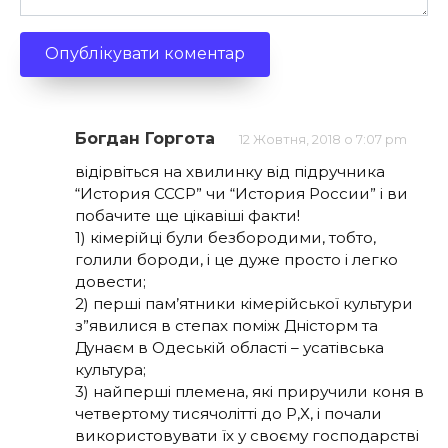
Богдан Горгота
12 Жовтня, 2018 о 7:07 pm
відірвіться на хвилинку від підручника
“История СССР” чи “История России” і ви
побачите ще цікавіші факти!
1) кімерійці були безбородими, тобто,
голили бороди, і це дуже просто і легко
довести;
2) перші пам’ятники кімерійської культури
з”явилися в степах поміж Дністорм та
Дунаєм в Одеській області – усатівська
культура;
3) найперші племена, які приручили коня в
четвертому тисячолітті до Р,Х, і почали
використовувати їх у своєму господарстві