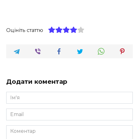
Оцініть статтю
Додати коментар
Ім'я
*
Email
*
Коментар