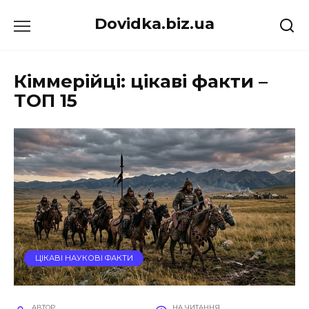
Перейти
Dovidka.biz.ua
до
вмісту
Кіммерійці: цікаві факти –
ТОП 15
ЦІКАВІ НАУКОВІ ФАКТИ
АВТОР
НА ЧИТАННЯ