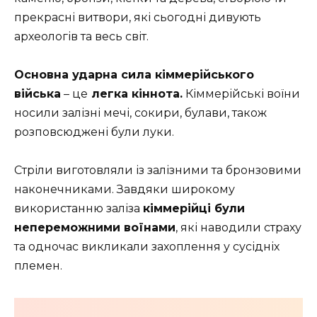
прекрасні витвори, які сьогодні дивують
археологів та весь світ.
Основна ударна сила кіммерійського
війська
– це
легка кіннота.
Кіммерійські воїни
носили залізні мечі, сокири, булави, також
розповсюджені були луки.
Стріли виготовляли із залізними та бронзовими
наконечниками. Завдяки широкому
використанню заліза
кіммерійці були
непереможними воїнами
, які наводили страху
та одночас викликали захоплення у сусідніх
племен.