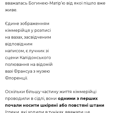
вважалась Богинею-Матір’ю від якої пішло вже
живе.
Єдине зображенням
кіммерійця у розписі
на вазах, засвідченим
відповідним
написом, є лучник зі
сцени Калідонського
полювання на відомій
вазі Франсуа з музею
Флоренції.
Оскільки більшу частину життя кіммерійці
проводили в сідлі, вони
одними з перших
почали носити шкіряні або повстяні штани
(греки, які ходили в туніках, вважали це