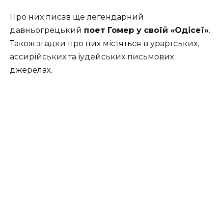
Про них писав ще легендарний
давньогрецький
поет Гомер у своїй «Одісеї»
.
Також згадки про них містяться в урартських,
ассирійських та іудейських письмових
джерелах.