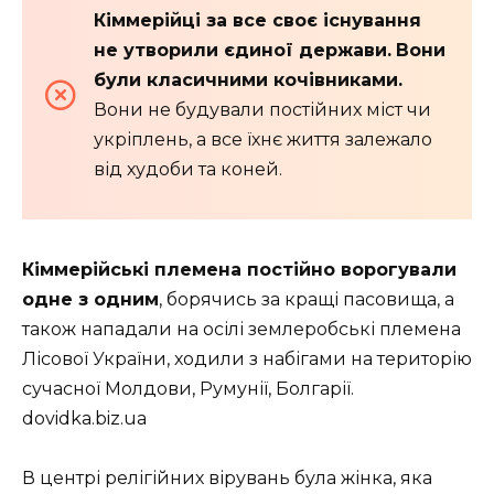
Кіммерійці за все своє існування
не утворили єдиної держави.
Вони
були класичними кочівниками.
Вони не будували постійних міст чи
укріплень, а все їхнє життя залежало
від худоби та коней.
Кіммерійські племена постійно ворогували
одне з одним
, борячись за кращі пасовища, а
також нападали на осілі землеробські племена
Лісової України, ходили з набігами на територію
сучасної Молдови, Румунії, Болгарії.
dovidka.biz.ua
В центрі релігійних вірувань була жінка, яка