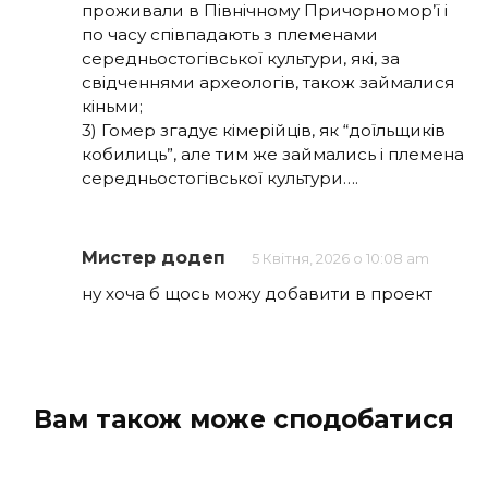
проживали в Північному Причорномор’ї і
по часу співпадають з племенами
середньостогівської культури, які, за
свідченнями археологів, також займалися
кіньми;
3) Гомер згадує кімерійців, як “доїльщиків
кобилиць”, але тим же займались і племена
середньостогівської культури….
Мистер додеп
5 Квітня, 2026 о 10:08 am
ну хоча б щось можу добавити в проект
Вам також може сподобатися