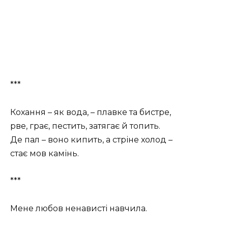
***
Кохання – як вода, – плавке та бистре,
рве, грає, пестить, затягає й топить.
Де пал – воно кипить, а стріне холод –
стає мов камінь.
***
Мене любов ненависті навчила.