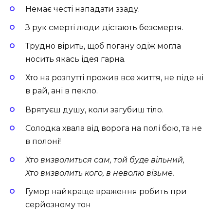
Немає честі нападати ззаду.
З рук смерті люди дістають безсмертя.
Трудно вірить, щоб погану одіж могла
носить якась ідея гарна.
Хто на розпутті прожив все життя, не піде ні
в рай, ані в пекло.
Врятуєш душу, коли загубиш тіло.
Солодка хвала від ворога на полі бою, та не
в полоні!
Хто визволиться сам, той буде вільний,
Хто визволить кого, в неволю візьме.
Гумор найкраще враження робить при
серйозному тон