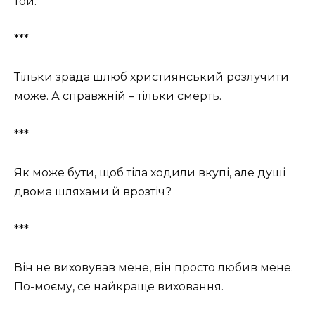
той.
***
Тільки зрада шлюб християнський розлучити
може. А справжній – тільки смерть.
***
Як може бути, щоб тіла ходили вкупі, але душі
двома шляхами й врозтіч?
***
Він не виховував мене, він просто любив мене.
По-моєму, се найкраще виховання.