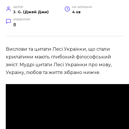
АВТОР
НА ЧИТАННЯ
J. G. (Джей Джи)
4 хв
КОМЕНТАРІ
0
Вислови та цитати Лесі Українки, що стали
крилатими мають глибокий філософський
зміст. Мудрі цитати Лесі Українки про мову,
Україну, любов та життя зібрано нижче.