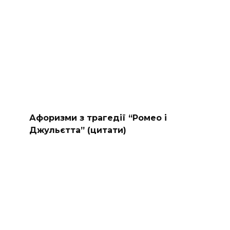
Афоризми з трагедії “Ромео і
Джульєтта” (цитати)