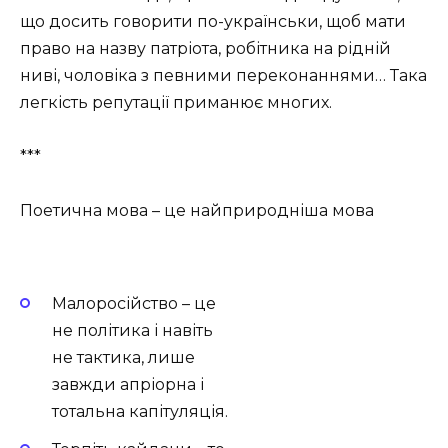
що досить говорити по-українськи, щоб мати
право на назву патріота, робітника на рідній
ниві, чоловіка з певними переконаннями… Така
легкість репутації приманює многих.
***
Поетична мова – це найприродніша мова
Малоросійство – це
не політика і навіть
не тактика, лише
завжди апріорна і
тотальна капітуляція.