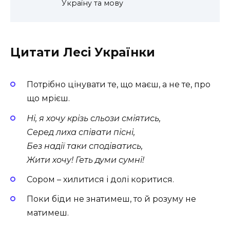
Україну та мову
Цитати Лесі Українки
Потрібно цінувати те, що маєш, а не те, про
що мрієш.
Ні, я хочу крізь сльози сміятись,
Серед лиха співати пісні,
Без надії таки сподіватись,
Жити хочу! Геть думи сумні!
Сором – хилитися і долі коритися.
Поки біди не знатимеш, то й розуму не
матимеш.