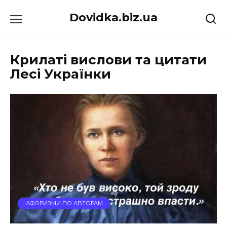
Перейти
Dovidka.biz.ua
до
вмісту
Крилаті вислови та цитати
Лесі Українки
АФОРИЗМИ ПО АВТОРАМ