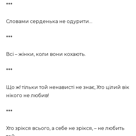
***
Словами серденька не одурити…
***
Всі – жінки, коли вони кохають.
***
Що ж! тільки той ненависті не знає, Хто цілий вік
нікого не любив!
***
Хто зрікся всього, а себе не зрікся, – не любить