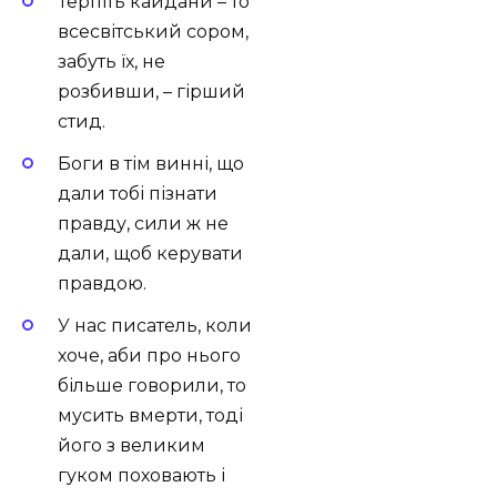
Терпіть кайдани – то
всесвітський сором,
забуть їх, не
розбивши, – гірший
стид.
Боги в тім винні, що
дали тобі пізнати
правду, сили ж не
дали, щоб керувати
правдою.
У нас писатель, коли
хоче, аби про нього
більше говорили, то
мусить вмерти, тоді
його з великим
гуком поховають і