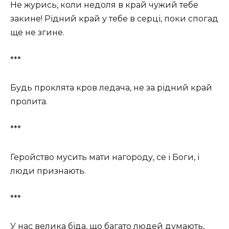
Не журись, коли недоля в край чужий тебе
закине! Рідний край у тебе в серці, поки спогад
ще не згине.
***
Будь проклята кров ледача, не за рідний край
пролита.
***
Геройство мусить мати нагороду, се і Боги, і
люди признають.
***
У нас велика біда, що багато людей думають,