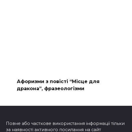
Афоризми з повісті “Місце для
дракона”, фразеологізми
Повне або часткове використання інформації тільки
за наявності активного посилання на сайт