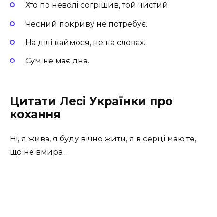
Хто по неволі согрішив, той чистий.
Чесний покриву не потребує.
На ділі каймося, не на словах.
Сум не має дна.
Цитати Лесі Українки про
кохання
Ні, я жива, я буду вічно жити, я в серці маю те,
що не вмира…