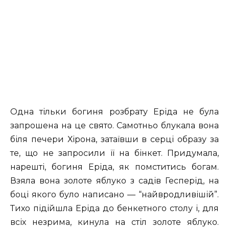
Одна тільки богиня розбрату Еріда не була
запрошена на це свято. Самотньо блукала вона
біля печери Хірона, затаївши в серці образу за
те, що не запросили її на бінкет. Придумала,
нарешті, богиня Еріда, як помститись богам.
Взяла вона золоте яблуко з садів Гесперід, на
боці якого було написано — “найвродливішій”.
Тихо підійшла Еріда до бенкетного столу і, для
всіх незрима, кинула на стіл золоте яблуко.