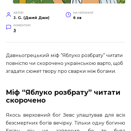
АВТОР
НА ЧИТАННЯ
J. G. (Джей Джи)
6 хв
КОМЕНТАРІ
3
Давньогрецький міф “Яблуко розбрату” читати
повністю чи скорочено українською варто, щоб
згадати сюжет твору про сварки між богами.
Міф “Яблуко розбрату” читати
скорочено
Якось верховний бог Зевс улаштував для всіх
безсмертних богів вечірку. Тільки одну богиню
Еріду він не запросив, бо то була