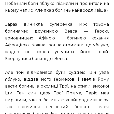
Побачили боги яблуко, підняли й прочитали на
ньому напис. Але яка з богинь найвродливіша?
Зараз виникла суперечка між трьома
богинями: дружиною Зевса — Герою,
войовницею Афіною і богинею кохання
Афродітою. Кожна хотіла отримати це яблуко,
жодна не хотіла уступити його іншій.
Звернулися богині до Зевса.
Але той відмовився бути суддею. Він узяв
яблуко, віддав його Гермесові і звелів йому
вести богинь в околиці Трої, на схили високої
Іди. Там син царя Трої Пріама, Паріс мав
вирішити, яка з богинь є «найвродливішою».
Так скінчився весільний бенкет Пелея
суперечкою богинь. Багато лиха мав принести