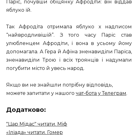
Паріс, почувши обіцянку Афродіти: він віддав
яблуко їй.
Так Афродіта отримала яблуко х надписом
“найвродливішій”. З того часу Паріс став
улюбленцем Афродіти, і вона в усьому йому
допомагала. А Гера й Афіна зненавиділи Паріса,
зненавиділи Трою і всіх троянців і надумали
погубити місто й увесь народ.
Якщо ви не знайшли потрібну відповідь,
можете запитати у нашого
чат-бота у Телеграм
.
Додатково:
"Цар Мідас" читати. Міф
«Іліада» читати. Гомер