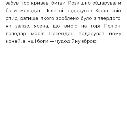
забув про криваві битви. Розкішно обдарували
боги молодят. Пєлеєві подарував Хірон свій
спис, ратище якого зроблено було з твердого,
як залізо, ясена, що виріс на горі Пеліон;
володар морів Посейдон подарував йому
коней, а інші боги — чудодійну зброю.