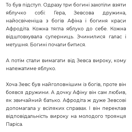
То був підступ. Одразу три богині захотіли взяти
яблучко собі: Гера, Зевсова дружина,
найосвіченіша з богів Афіна і богиня краси
Афродіта. Кожна тягла яблуко до себе. Кожна
відштовхувала суперниць. Зчинилися галас і
метушня. Богині почали битися.
А потім стали вимагати від Зевса вироку, кому
належатиме яблуко.
Хоча Зевс був найголовнішим із богів, проте він
боявся дружини. А дочку Афіну він сам любив,
як звичайний батько. Афродіта ж дуже Зевсові
допомагала у всіляких справах. І він переклав
відповідальність вироку на молодого троянця
Паріса.