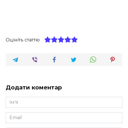
Оцініть статтю
Додати коментар
Ім'я
*
Email
*