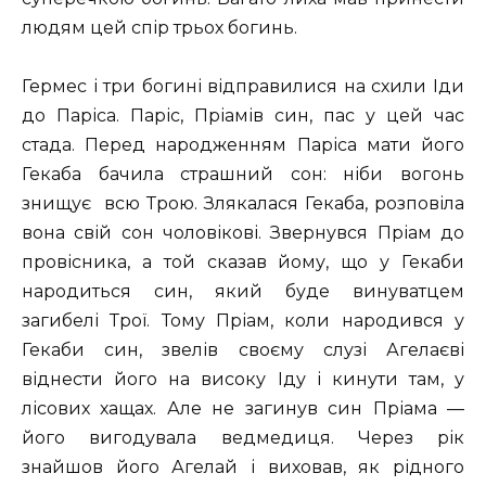
людям цей спір трьох богинь.
Гермес і три богині відправилися на схили Іди
до Паріса. Паріс, Пріамів син, пас у цей час
стада. Перед народженням Паріса мати його
Гекаба бачила страшний сон: ніби вогонь
знищує всю Трою. Злякалася Гекаба, розповіла
вона свій сон чоловікові. Звернувся Пріам до
провісника, а той сказав йому, що у Гекаби
народиться син, який буде винуватцем
загибелі Трої. Тому Пріам, коли народився у
Гекаби син, звелів своєму слузі Агелаєві
віднести його на високу Іду і кинути там, у
лісових хащах. Але не загинув син Пріама —
його вигодувала ведмедиця. Через рік
знайшов його Агелай і виховав, як рідного