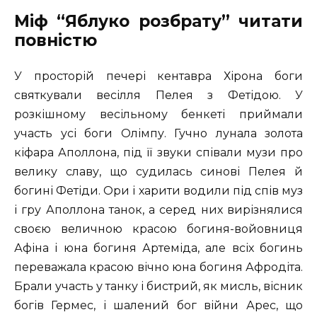
Міф “Яблуко розбрату” читати
повністю
У просторій печері кентавра Хірона боги
святкували весілля Пелея з Фетідою. У
розкішному весільному бенкеті приймали
участь усі боги Олімпу. Гучно лунала золота
кіфара Аполлона, під її звуки співали музи про
велику славу, що судилась синові Пелея й
богині Фетіди. Ори і харити водили під спів муз
і гру Аполлона танок, а серед них вирізнялися
своєю величною красою богиня-войовниця
Афіна і юна богиня Артеміда, але всіх богинь
переважала красою вічно юна богиня Афродіта.
Брали участь у танку і бистрий, як мисль, вісник
богів Гермес, і шалений бог війни Арес, що