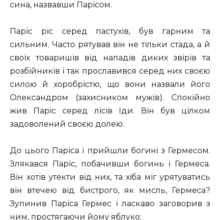
сина, назвавши Парісом.
Паріс ріс серед пастухів, був гарним та
сильним. Часто рятував він не тільки стада, а й
своїх товаришів від нападів диких звірів та
розбійників і так прославився серед них своєю
силою й хоробрістю, що вони назвали його
Олександром (захисником мужів). Спокійно
жив Паріс серед лісів Іди. Він був цілком
задоволений своєю долею.
До цього Паріса і прийшли богині з Гермесом.
Злякався Паріс, побачивши богинь і Гермеса.
Він хотів утекти від них, та хіба міг урятуватись
він втечею від бистрого, як мисль, Гермеса?
Зупинив Паріса Гермес і ласкаво заговорив з
ним, простягаючи йому яблуко: