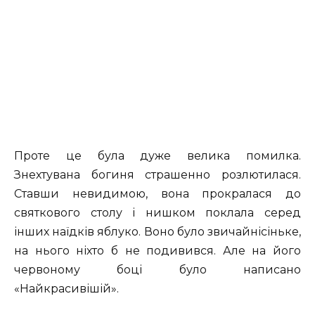
Проте це була дуже велика помилка.
Знехтувана богиня страшенно розлютилася.
Ставши невидимою, вона прокралася до
святкового столу і нишком поклала серед
інших наїдків яблуко. Воно було звичайнісіньке,
на нього ніхто б не подивився. Але на його
червоному боці було написано
«Найкрасивішій».