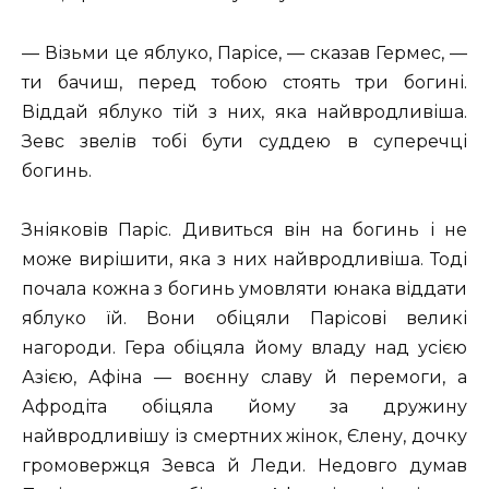
— Візьми це яблуко, Парісе, — сказав Гермес, —
ти бачиш, перед тобою стоять три богині.
Віддай яблуко тій з них, яка найвродливіша.
Зевс звелів тобі бути суддею в суперечці
богинь.
Зніяковів Паріс. Дивиться він на богинь і не
може вирішити, яка з них найвродливіша. Тоді
почала кожна з богинь умовляти юнака віддати
яблуко їй. Вони обіцяли Парісові великі
нагороди. Гера обіцяла йому владу над усією
Азією, Афіна — воєнну славу й перемоги, а
Афродіта обіцяла йому за дружину
найвродливішу із смертних жінок, Єлену, дочку
громовержця Зевса й Леди. Недовго думав