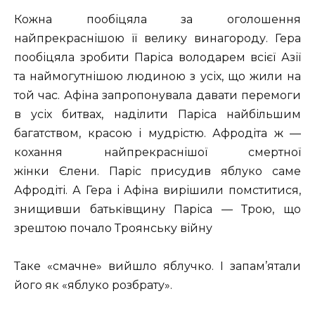
Кожна пообіцяла за оголошення
найпрекраснішою її велику винагороду. Гера
пообіцяла зробити Паріса володарем всієї Азії
та наймогутнішою людиною з усіх, що жили на
той час. Афіна запропонувала давати перемоги
в усіх битвах, наділити Паріса найбільшим
багатством, красою і мудрістю. Афродіта ж —
кохання найпрекраснішої смертної
жінки Єлени. Паріс присудив яблуко саме
Афродіті. А Гера і Афіна вирішили помститися,
знищивши батьківщину Паріса — Трою, що
зрештою почало Троянську війну
Таке «смачне» вийшло яблучко. І запам’ятали
його як «яблуко розбрату».