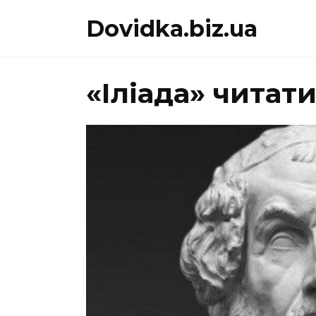
Перейти
Dovidka.biz.ua
до
вмісту
«Іліада» читати