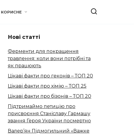
КОРИСНЕ
Нові статті
Ферменти для покращення
травлення: коли вони потрібні та
як працюють
Цікаві факти про геконів – ТОП 20
Цікаві факти про хімію – ТОП 25
Цікаві факти про бізонів – ТОП 20
Підтримаймо петицію про
присвоєння Станіславу Гармашу
звання Героя України посмертно
Валер’ян Підмогильний «Важке