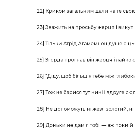
22] Криком загальним дали на те свою 
23] Зважить на просьбу жерця і викуп
24] Тільки Атрід Агамемнон душею ць
25] Згорда прогнав він жерця і лайко
26] “Діду, щоб більш я тебе між глибок
27] Тож не барися тут нині і вдруге с
28] Не допоможуть ні жезл золотий, ні
29] Доньки не дам я тобі, — аж поки й 