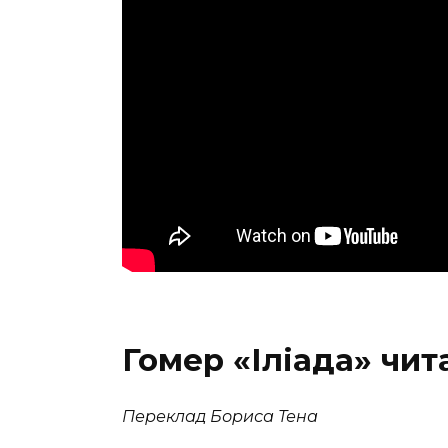
Гомер «Іліада» чит
Переклад Бориса Тена