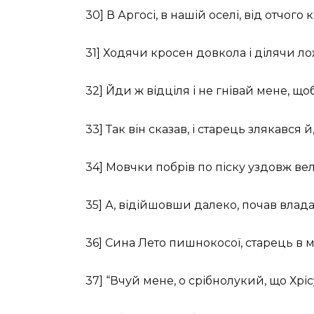
30] В Аргосі, в нашій оселі, від отчого
31] Ходячи кросен довкола і ділячи ло
32] Йди ж відціля і не гнівай мене, що
33] Так він сказав, і старець злякався 
34] Мовчки побрів по піску уздовж в
35] А, відійшовши далеко, почав влад
36] Сина Лето пишнокосої, старець в м
37] “Вчуй мене, о срібнолукий, що Хріс