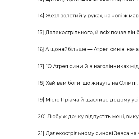
14] Жезл золотий у руках, на чолі ж ма
15] Далекострільного, й всіх почав він б
16] А щонайбільше — Атрея синів, нача
17] “О Атрея сини й в наголінниках мід
18] Хай вам боги, що живуть на Олімпі
19] Місто Пріама й щасливо додому ус
20] Любу ж дочку відпустіть мені, ви
21] Далекострільному синові Зевса на 