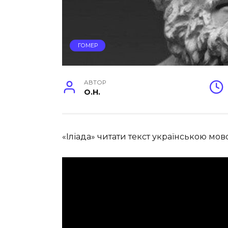
ГОМЕР
АВТОР
O.H.
«Іліада» читати текст українською мо