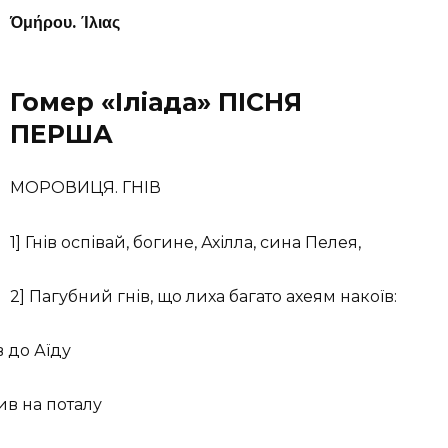
Όμήρου. Ίλιας
Гомер «Іліада» ПІСНЯ
ПЕРША
МОРОВИЦЯ. ГНІВ
1] Гнів оспівай, богине, Ахілла, сина Пелея,
2] Пагубний гнів, що лиха багато ахеям накоїв:
в до Аїду
ив на поталу