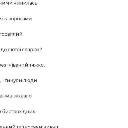
д ними чинилась
шлись ворогами
огосвітлий.
х до лютої сварки?
резгніваний тяжко,
в, і гинули люди
еважив зухвало
ів бистрохідних
ченний підносячи викуп.