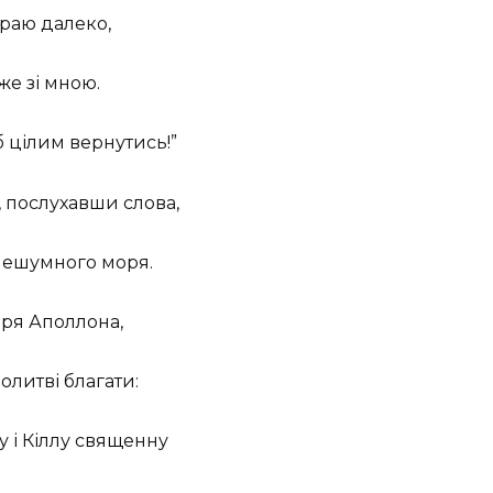
 краю далеко,
же зі мною.
б цілим вернутись!”
й, послухавши слова,
елешумного моря.
аря Аполлона,
олитві благати:
у і Кіллу священну