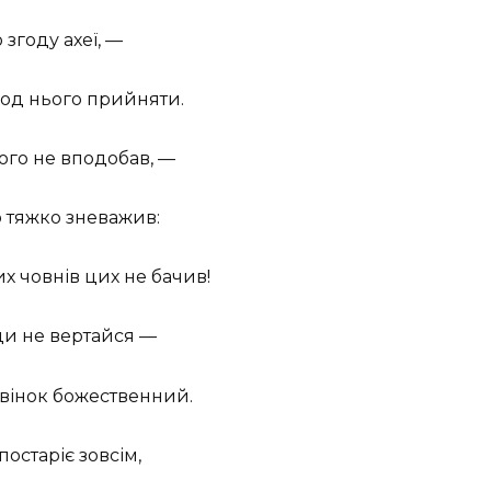
згоду ахеї, —
 од нього прийняти.
ого не вподобав, —
ю тяжко зневажив:
их човнів цих не бачив!
юди не вертайся —
 вінок божественний.
постаріє зовсім,