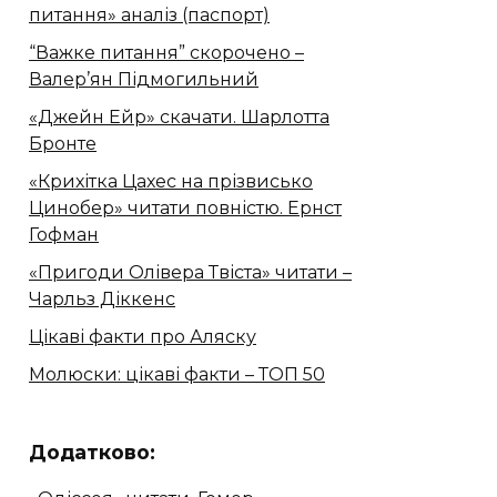
питання» аналіз (паспорт)
“Важке питання” скорочено –
Валер’ян Підмогильний
«Джейн Ейр» скачати. Шарлотта
Бронте
«Крихітка Цахес на прізвисько
Цинобер» читати повністю. Ернст
Гофман
«Пригоди Олівера Твіста» читати –
Чарльз Діккенс
Цікаві факти про Аляску
Молюски: цікаві факти – ТОП 50
Додатково: