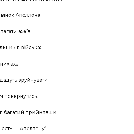
в вінок Аполлона
лагати ахеїв,
льників війська:
них ахеї!
, дадуть зруйнувати
ім повернутись.
куп багатий прийнявши,
честь — Аполлону”.