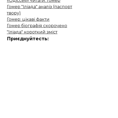
«Одіссея» читати. Гомер
Гомер "Іліада" аналіз (паспорт
твору)
Гомер: цікаві факти
Гомер біографія скорочено
"Іліада" короткий зміст
Приєднуйтесть: