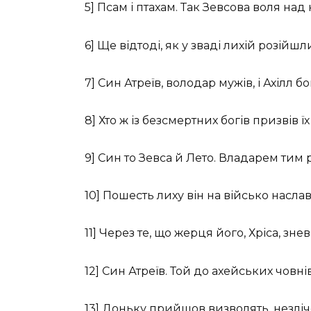
5] Псам і птахам. Так Зевсова воля на
6] Ще відтоді, як у зваді лихій розій
7] Син Атреїв, володар мужів, і Ахілл б
8] Хто ж із безсмертних богів призвів ї
9] Син то Зевса й Лето. Владарем тим 
10] Пошесть лиху він на військо насла
11] Через те, що жерця його, Хріса, зн
12] Син Атреїв. Той до ахейських човн
13] Доньку прийшов визволять, незлі