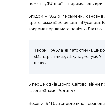
поміч», «„Ф.Літке“ — переможець криг
Згодом, у 1932 р., письменник знову в
криголамах «Сибіряков» і «Русанов». Б
зокрема перша його повість «Лахтак».
Твори Трублаїні
патріотичні, широ
«Мандрівники», «Шхуна „Колумб“»,
шлях».
З перших днів Другої Світової війни
газети «Знамя Родины».
Восени 1941 був смертельно поранений