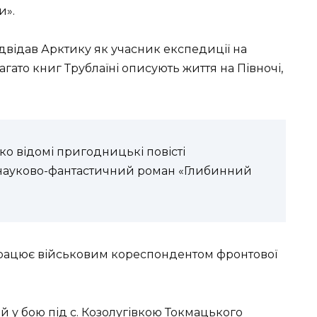
и».
ідвідав Арктику як учасник експедиції на
агато книг Трублаїні описують життя на Півночі,
ко відомі пригодницькі повісті
 науково-фантастичний роман «Глибинний
 працює військовим кореспондентом фронтової
 у бою під с. Козолугівкою Токмацького