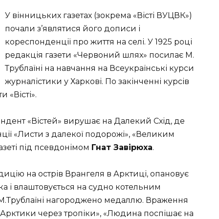
У вінницьких газетах (зокрема «Вісті ВУЦВК»)
почали з’являтися його дописи і
кореспонденції про життя на селі. У 1925 році
редакція газети «Червоний шлях» посилає М.
Трублаїні на навчання на Всеукраїнські курси
журналістики у Харкові. По закінченні курсів
и «Вісті».
ондент «Вістей» вирушає на Далекий Схід, де
ції «Листи з далекої подорожі», «Великим
азеті під псевдонімом
Гнат Завірюха
.
дицію на острів Врангеля в Арктиці, опановує
ика і влаштовується на судно котельним
 М.Трублаїні нагороджено медаллю. Враження
 Арктики через тропіки», «Людина поспішає на