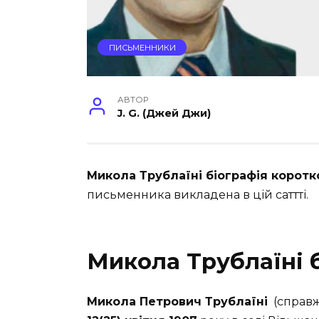
ПИСЬМЕННИКИ
АВТОР
J. G. (Джей Джи)
Микола Трублаїні біографія коротк
письменника викладена в цій саттті.
Микола Трублаїні 
Микола Петрович
Трублаїні
(справж