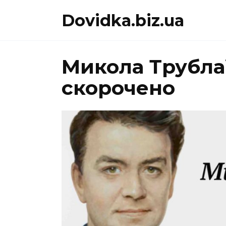
Перейти
Dovidka.biz.ua
до
вмісту
Микола Трублаї
скорочено