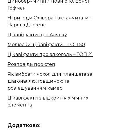
Цинобер» читати повністю. Ернст
Гофман
«Пригоди Олівера Твіста» читати –
Чарльз Діккенс
Цікаві факти про Аляску
Молюски: цікаві факти – ТОП 50
Цікаві факти про алкоголь – ТОП 21
Розповідь про степ
Як вибрати чохол для планшета за
діагоналлю, товщиною та
розташуванням камер
Цікаві факти з відкриття хімічних
елементів
Додатково: