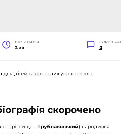
НА ЧИТАННЯ
КОМЕНТАРІ
2 хв
0
о
для дітей та дорослих українського
біографія скорочено
нє прізвище –
Трублаєвський)
народився