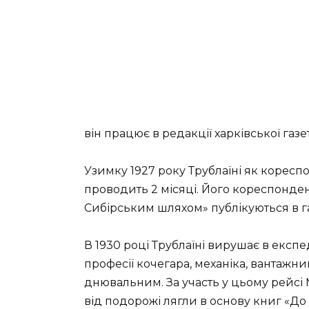
він працює в редакції харківської газет
Узимку 1927 року Трублаїні як коресп
проводить 2 місяці. Його кореспонден
Сибірським шляхом» публікуються в г
В 1930 році Трублаїні вирушає в експе
професії кочегара, механіка, вантажн
днювальним. За участь у цьому рейсі
від подорожі лягли в основу книг «До