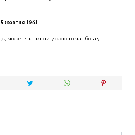
–
5 жовтня 1941
.
дь, можете запитати у нашого
чат-бота у