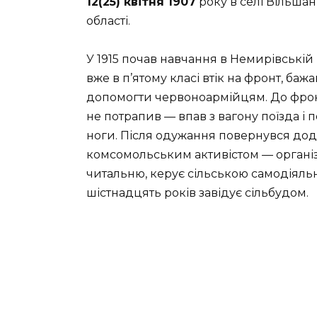
12(25) квітня 1907
року в селі Вільша
області.
У 1915 почав навчання в Немирівській г
вже в п’ятому класі втік на фронт, баж
допомогти червоноармійцям. До фро
не потрапив — впав з вагону поїзда і 
ноги. Після одужання повернувся додо
комсомольським активістом — організ
читальню, керує сільською самодіяльн
шістнадцять років завідує сільбудом.