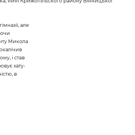
нка, нині Крижопільского району Вінницької
імназії, але
аючи
нту Микола
покалічив
му, і став
овує хату-
істю, в