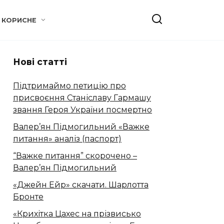
КОРИСНЕ
Нові статті
Підтримаймо петицію про
присвоєння Станіславу Гармашу
звання Героя України посмертно
Валер’ян Підмогильний «Важке
питання» аналіз (паспорт)
“Важке питання” скорочено –
Валер’ян Підмогильний
«Джейн Ейр» скачати. Шарлотта
Бронте
«Крихітка Цахес на прізвисько