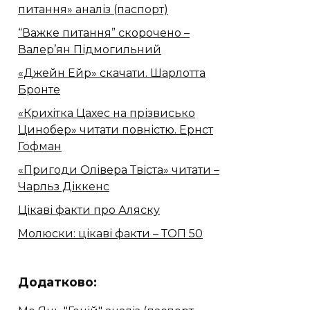
питання» аналіз (паспорт)
“Важке питання” скорочено –
Валер’ян Підмогильний
«Джейн Ейр» скачати. Шарлотта
Бронте
«Крихітка Цахес на прізвисько
Цинобер» читати повністю. Ернст
Гофман
«Пригоди Олівера Твіста» читати –
Чарльз Діккенс
Цікаві факти про Аляску
Молюски: цікаві факти – ТОП 50
Додатково: