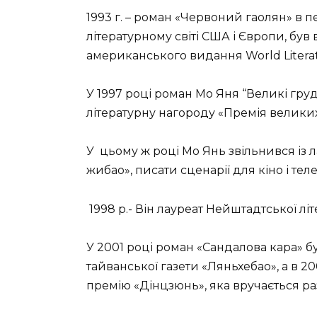
1993 г. – роман «Червоний гаолян» в п
літературному світі США і Європи, бу
американського видання World Literat
У 1997 році роман Мо Яня “Великі гр
літературну нагороду «Премія великих 
У
цьому ж році Мо Янь звільнився із л
жибао», писати сценарії для кіно і тел
1998 р.- Він лауреат Нейштадтської лі
У 2001 році роман «Сандалова кара»
тайванської газети «Ляньхебао», а в 2
премію «Дінцзюнь», яка вручається ра