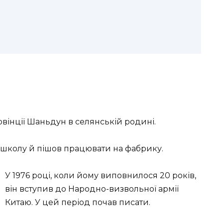
овінції Шаньдун в селянській родині.
в школу й пішов працювати на фабрику.
У 1976 році, коли йому виповнилося 20 років,
він вступив до Народно-визвольної армії
Китаю. У цей період почав писати.