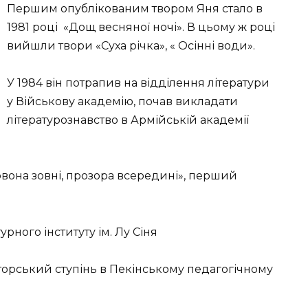
Першим опублікованим твором Яня стало в
1981 році
«Дощ весняної ночі». В цьому ж році
вийшли твори «Суха річка», « Осінні води».
У 1984 він потрапив на відділення літератури
у Військову академію, почав викладати
літературознавство в Армійській академії
червона зовні, прозора всередині», перший
урного інституту ім. Лу Сіня
орський ступінь в Пекінському педагогічному