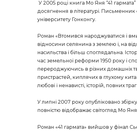
У 2005 році книга Мо Яня “41 гармата”
досягнення в літературі. Письменник
університету Гонконгу.
Роман «Втомився народжуватися і вми
відносини селянина з землею і, на від
насильства і більш споглядальна. Істор
час земельної реформи 1950 року і спо
перероджуючись в різних домашніх тв
пристрастей, киплячих в глухому китайс
любові і ненависті, історій, повних траг
У липні 2007 року опубліковано збірку 
повністю відображає світогляд Мо Яня
Роман «41 гармата» вийшов у фінал Сь