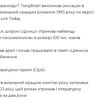
ерекладі Г. Голдблатт викликав сенсацію в
в визнаний кращим романом 1993 року по версії
ure Today.
уди, широкі сідниці» отримав найвищу
письменників» в розмірі 100 тис. юанів.
ав армії і почав працювати в газеті «Цзяньча
ебачення.
тературної премії (США)
 був визнаний кращою книгою року читачами
003 році цей роман отримав І літературну
з на два роки.