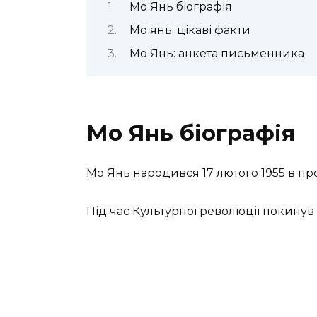
Мо Янь біографія
Мо янь: цікаві факти
Мо Янь: анкета письменника
Мо Янь біографія
Мо Янь народився 17 лютого 1955 в пр
Під час Культурної революції покину