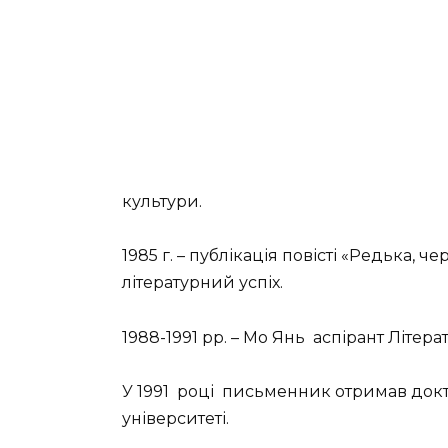
культури.
1985 г. – публікація повісті «Редька, 
літературний успіх.
1988-1991 рр. – Мо Янь
аспірант Літерат
У 1991
році
письменник отримав докт
університеті.