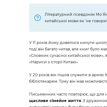
Літературний псевдонім Мо Ян
китайської мови як ‘не говори’,
У 11 років йому довелося кинути школ
тоді він багато читав, але книг було 
«Словник сучасної китайської мови», я
«Нариси з історії Китаю».
У 20 років він пішов служити в армію
бібліотекарем. Тому він мав можливіст
Письменник часто повторює, що для 
щасливе сімейне життя
. З дружиною