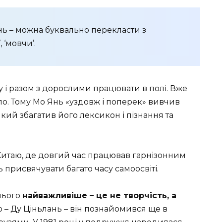
ь – можна буквально перекласти з
 ‘мовчи’.
у і разом з дорослими працювати в полі. Вже
мало. Тому Мо Янь «уздовж і поперек» вивчив
кий збагатив його лексикон і пізнання та
 Китаю, де довгий час працював гарнізонним
ь присвячувати багато часу самоосвіті.
нього
найважливіше – це не творчість, а
 – Ду Ціньлань – він познайомився ще в