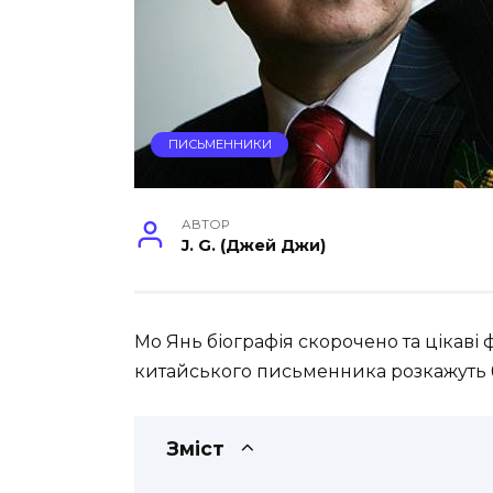
ПИСЬМЕННИКИ
АВТОР
J. G. (Джей Джи)
Мо Янь біографія скорочено та цікаві 
китайського письменника розкажуть б
Зміст