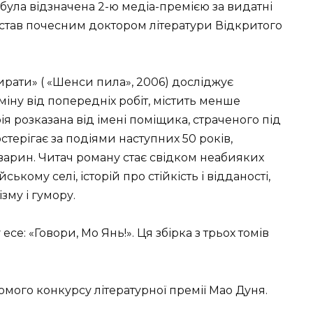
 була відзначена 2-ю медіа-премією за видатні
 став почесним доктором літератури Відкритого
рати» ( «Шенси пила», 2006) досліджує
міну від попередніх робіт, містить менше
ія розказана від імені поміщика, страченого під
стерігає за подіями наступних 50 років,
арин. Читач роману стає свідком неабияких
ькому селі, історій про стійкість і відданості,
ізму і гумору.
есе: «Говори, Мо Янь!». Ця збірка з трьох томів
омого конкурсу літературної премії Мао Дуня.