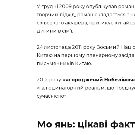
У грудні 2009 року опублікував роман
творчий підхід, роман складається з чо
сільського акушера, критикує китайсь
дитини в сім’ї.
24 листопада 2011 року Восьмий Наці
Китаю на першому пленарному засідан
письменників Китаю.
2012 року
нагороджений Нобелівськ
«галюцинаторний реалізм, що поєднує
сучасністю».
Мо янь: цікаві фак