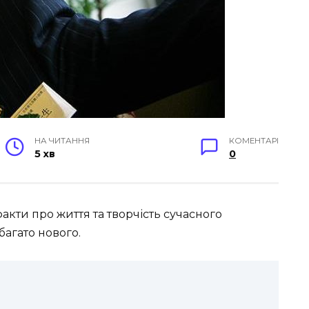
НА ЧИТАННЯ
КОМЕНТАРІ
5 хв
0
факти про життя та творчість сучасного
агато нового.