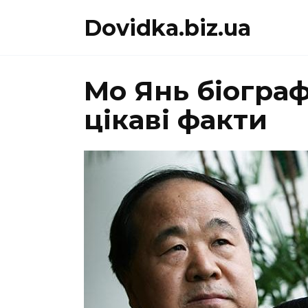
Перейти
Dovidka.biz.ua
до
вмісту
Мо Янь біограф
цікаві факти