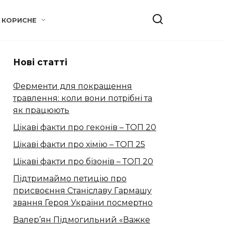
КОРИСНЕ
Нові статті
Ферменти для покращення
травлення: коли вони потрібні та
як працюють
Цікаві факти про геконів – ТОП 20
Цікаві факти про хімію – ТОП 25
Цікаві факти про бізонів – ТОП 20
Підтримаймо петицію про
присвоєння Станіславу Гармашу
звання Героя України посмертно
Валер’ян Підмогильний «Важке