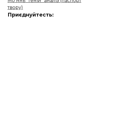
Мо Янь "Геній" аналіз (паспорт
твору)
Приєднуйтесть: