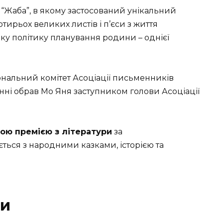
 “Жаба”, в якому застосований унікальний
тирьох великих листів і п’єси з життя
ку політику планування родини – однієї
ональний комітет Асоціації письменників
ні обрав Мо Яня заступником голови Асоціації
ою премією з літератури
за
ться з народними казками, історією та
ти