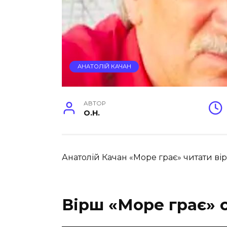
АНАТОЛІЙ КАЧАН
АВТОР
O.H.
Анатолій Качан «Море грає» читати вір
Вірш «Море грає» с