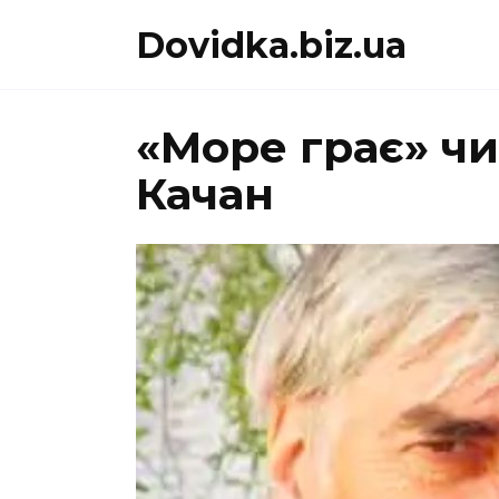
Перейти
Dovidka.biz.ua
до
вмісту
«Море грає» чи
Качан