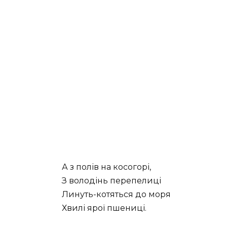
А з полів на косогорі,
З володінь перепелиці
Линуть-котяться до моря
Хвилі ярої пшениці.