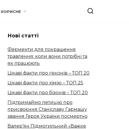
КОРИСНЕ
Нові статті
Ферменти для покращення
травлення: коли вони потрібні та
як працюють
Цікаві факти про геконів – ТОП 20
Цікаві факти про хімію – ТОП 25
Цікаві факти про бізонів – ТОП 20
Підтримаймо петицію про
присвоєння Станіславу Гармашу
звання Героя України посмертно
Валер’ян Підмогильний «Важке