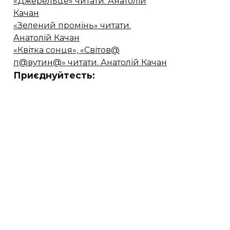
«Джерельце» читати. Анатолій
Качан
«Зелений промінь» читати.
Анатолій Качан
«Квітка сонця», «Світов@
п@вутин@» читати. Анатолій Качан
Приєднуйтесть: