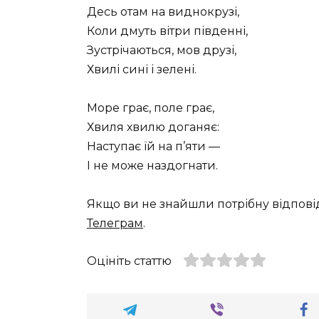
Десь отам на виднокрузі,
Коли дмуть вітри південні,
Зустрічаються, мов друзі,
Хвилі сині і зелені.
Море грає, поле грає,
Хвиля хвилю доганяє:
Наступає їй на п’яти —
І не може наздогнати.
Якщо ви не знайшли потрібну відпові
Телеграм
.
Оцініть статтю