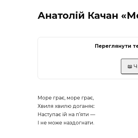
Анатолій Качан «М
Переглянути те
📖 
Море грає, море грає,
Хвиля хвилю доганяє:
Наступає їй на п’яти —
І не може наздогнати.