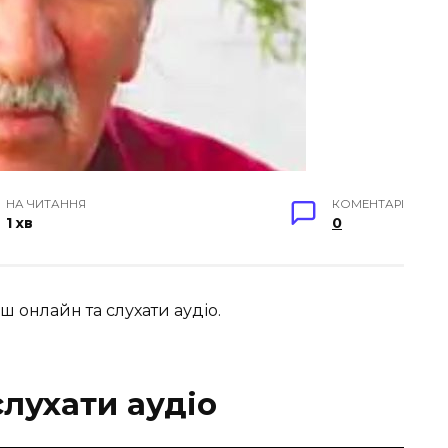
НА ЧИТАННЯ
КОМЕНТАРІ
1 хв
0
ш онлайн та слухати аудіо.
лухати аудіо