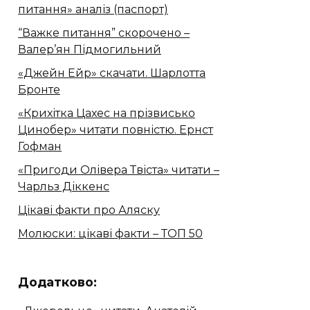
питання» аналіз (паспорт)
“Важке питання” скорочено –
Валер’ян Підмогильний
«Джейн Ейр» скачати. Шарлотта
Бронте
«Крихітка Цахес на прізвисько
Цинобер» читати повністю. Ернст
Гофман
«Пригоди Олівера Твіста» читати –
Чарльз Діккенс
Цікаві факти про Аляску
Молюски: цікаві факти – ТОП 50
Додатково: