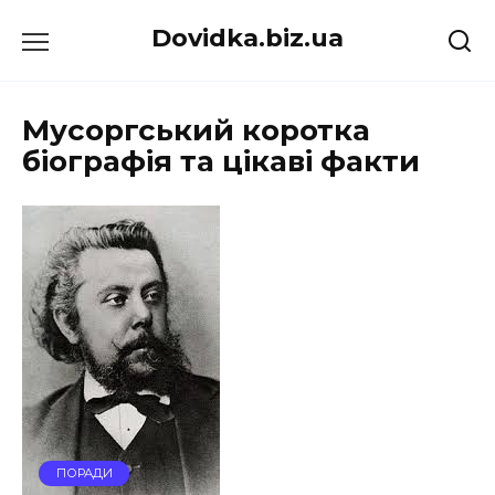
Перейти
Dovidka.biz.ua
до
вмісту
Мусоргський коротка
біографія та цікаві факти
ПОРАДИ