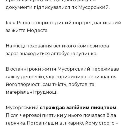
документи підписувалися як Мусорський.
Ілля Рєпін створив єдиний портрет, написаний
за життя Модеста.
На місці поховання великого композитора
зараз знаходиться автобусна зупинка.
В останні роки життя Мусоргський переживав
тяжку депресію, яку спричинило невизнання
його творчості, самітність, побутові та
матеріальні труднощі.
Мусоргський
страждав запійним пияцтвом
.
Після чергової пиятики у нього почалася біла
гарячка. Потрапивши в лікарню, йому строго –