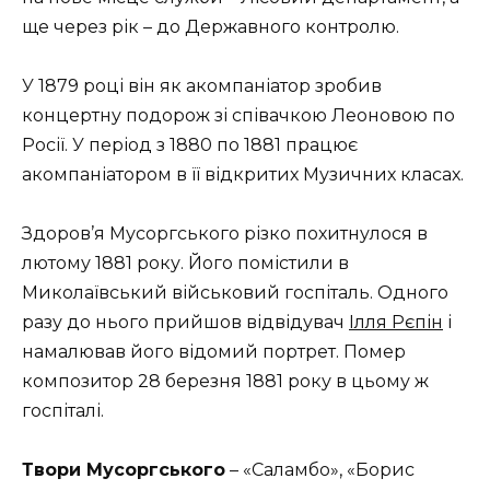
ще через рік – до Державного контролю.
У 1879 році він як акомпаніатор зробив
концертну подорож зі співачкою Леоновою по
Росії. У період з 1880 по 1881 працює
акомпаніатором в її відкритих Музичних класах.
Здоров’я Мусоргського різко похитнулося в
лютому 1881 року. Його помістили в
Миколаївський військовий госпіталь. Одного
разу до нього прийшов відвідувач
Ілля Рєпін
і
намалював його відомий портрет. Помер
композитор 28 березня 1881 року в цьому ж
госпіталі.
Твори Мусоргського
– «Саламбо», «Борис