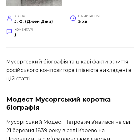
АВТОР
НА ЧИТАННЯ
J. G. (Джей Джи)
3 хв
КОМЕНТАРІ
1
Мусоргський біографія та цікаві факти з життя
російського композитора і піаніста викладені в
цій статті.
Модест Мусоргський коротка
біографія
Мусоргський Модест Петрович з’явився на світ
21 березня 1839 року в селі Карево на
Псковщині в сім’ї смоленських дворян.