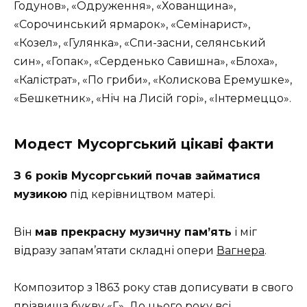
Годунов», «Одруження», «Хованщина»,
«Сорочинський ярмарок», «Семінарист»,
«Козел», «Гулянка», «Спи-засни, селянський
син», «Гопак», «Серденько Савишна», «Блоха»,
«Калістрат», «По гриби», «Колискова Еремушке»,
«Бешкетник», «Ніч на Лисій горі», «Інтермеццо».
Модест Мусоргський цікаві факти
З 6 років Мусоргський почав займатися
музикою
під керівництвом матері.
Він
мав прекрасну музичну пам’ять
і міг
відразу запам’ятати складні опери
Вагнера
.
Композитор з 1863 року став дописувати в свого
прізвища букву «Г». До цього року всі