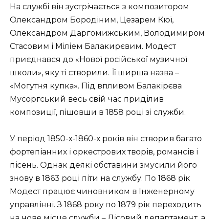
На службі він зустрічається з композитором
Олександром Бородіним, Цезарем Кюї,
Олександром Даргомижським, Володимиром
Стасовим і Міліем Балакирєвим. Модест
приєднався до «Нової російської музичної
школи», яку ті створили. Її ширша назва –
«Могутня купка». Під впливом Балакірєва
Мусоргський весь свій час приділив
композиції, пішовши в 1858 році зі служби.
У період 1850-х-1860-х років він створив багато
фортепіанних і оркестрових творів, романсів і
пісень. Однак деякі обставини змусили його
знову в 1863 році піти на службу. По 1868 рік
Модест працює чиновником в Інженерному
управлінні. З 1868 року по 1879 рік переходить
на нове місце служби – Лісовий департамент, а