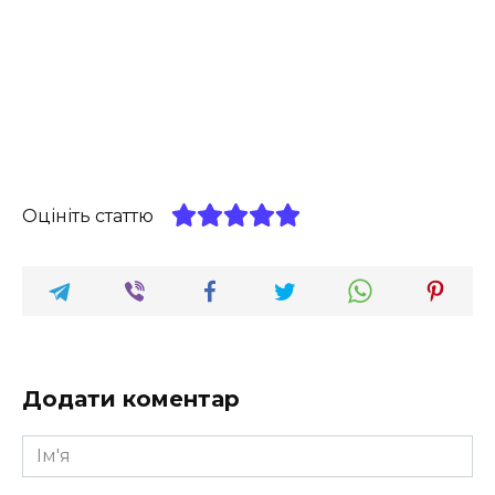
Оцініть статтю
Додати коментар
Ім'я
*