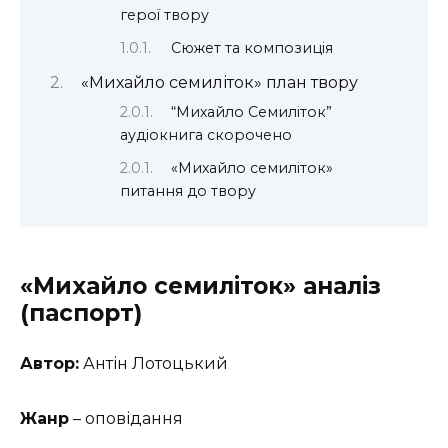
герої твору
Сюжет та композиція
«Михайло семиліток» план твору
“Михайло Семиліток”
аудіокнига скорочено
«Михайло семиліток»
питання до твору
«Михайло семиліток» аналіз
(паспорт)
Автор:
Антін Лотоцький
Жанр
– оповідання