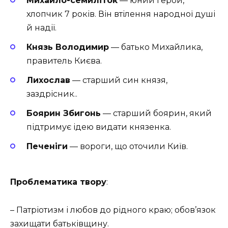
Михайло-семиліток
— юний герой,
хлопчик 7 років. Він втілення народної душі
й надії.
Князь Володимир
— батько Михайлика,
правитель Києва.
Лихослав
— старший син князя,
заздрісник..
Боярин Збигонь
— старший боярин, який
підтримує ідею видати князенка.
Печеніги
— вороги, що оточили Київ.
Проблематика твору
:
– Патріотизм і любов до рідного краю; обов’язок
захищати батьківщину.