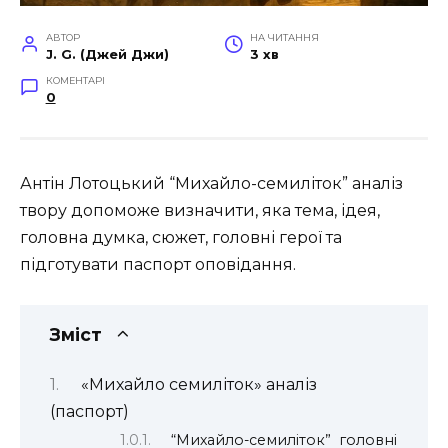
АВТОР
НА ЧИТАННЯ
J. G. (Джей Джи)
3 хв
КОМЕНТАРІ
0
Антін Лотоцький “Михайло-семиліток” аналіз
твору допоможе визначити, яка тема, ідея,
головна думка, сюжет, головні герої та
підготувати паспорт оповідання.
Зміст
«Михайло семиліток» аналіз
(паспорт)
“Михайло-семиліток” головні