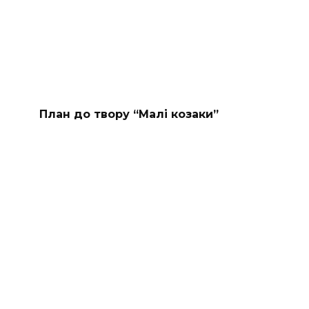
План до твору “Малі козаки”