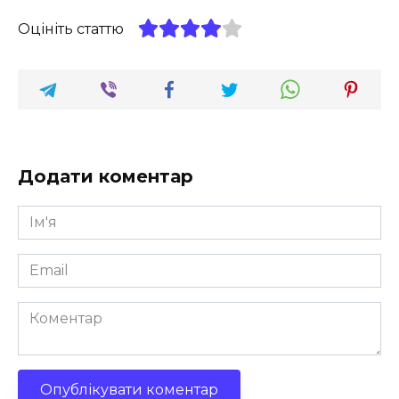
Оцініть статтю
Додати коментар
Ім'я
*
Email
*
Коментар