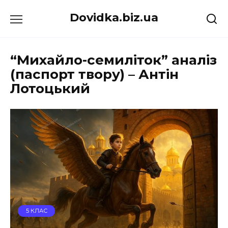
Перейти
Dovidka.biz.ua
до
вмісту
“Михайло-семиліток” аналіз
(паспорт твору) – Антін
Лотоцький
5 КЛАС