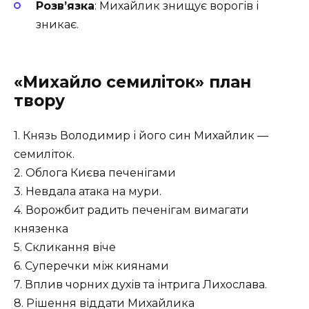
Розвʼязка
: Михайлик знищує ворогів і
зникає.
«Михайло семиліток» план
твору
1. Князь Володимир і його син Михайлик —
семиліток.
2. Облога Києва печенігами
3. Невдала атака на мури.
4. Ворожбит радить печенігам вимагати
князенка
5. Скликання віче
6. Суперечки між киянами
7. Вплив чорних духів та інтрига Лихослава.
8. Рішення віддати Михайлика