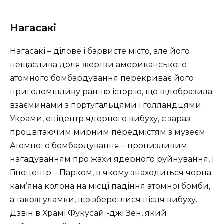
Нагасакі
Нагасакі – ділове і барвисте місто, але його
нещаслива доля жертви американського
атомного бомбардування перекриває його
приголомшливу ранню історію, що відобразила
взаєминами з португальцями і голландцями.
Украми, епіцентр ядерного вибуху, є зараз
процвітаючим мирним передмістям з музеєм
Атомного бомбардування – пронизливим
нагадуванням про жахи ядерного руйнування, і
Гіпоцентр – Парком, в якому знаходиться чорна
кам’яна колона на місці падіння атомної бомби,
а також уламки, що збереглися після вибуху.
Дзвін в Храмі Фукусай -джі Зен, який