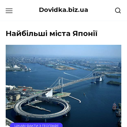
Перейти
Dovidka.biz.ua
до
вмісту
Найбільші міста Японії
ЦІКАВІ ФАКТИ З ГЕОГРАФІЇ