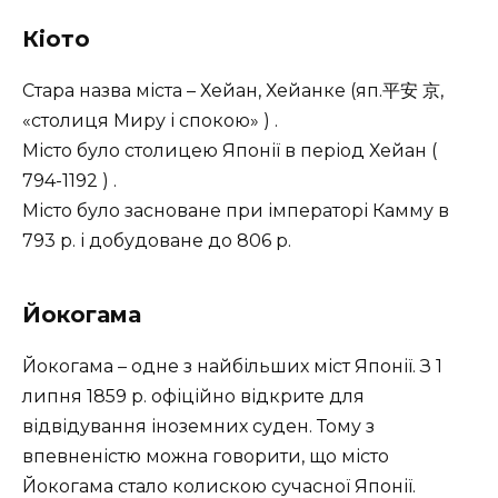
Кіото
Стара назва міста – Хейан, Хейанке (яп.平安 京,
«столиця Миру і спокою» ) .
Місто було столицею Японії в період Хейан (
794-1192 ) .
Місто було засноване при імператорі Камму в
793 р. і добудоване до 806 р.
Йокогама
Йокогама – одне з найбільших міст Японії. З 1
липня 1859 р. офіційно відкрите для
відвідування іноземних суден. Тому з
впевненістю можна говорити, що місто
Йокогама стало колискою сучасної Японії.