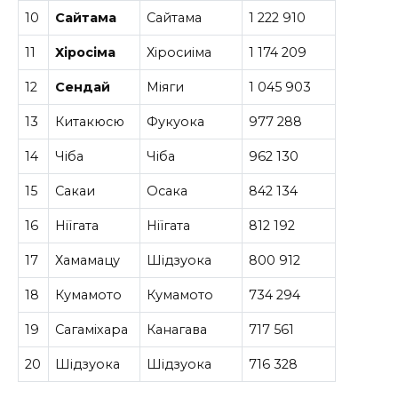
10
Сайтама
Сайтама
1 222 910
11
Хіросіма
Хіросиіма
1 174 209
12
Сендай
Міяги
1 045 903
13
Китакюсю
Фукуока
977 288
14
Чіба
Чіба
962 130
15
Сакаи
Осака
842 134
16
Ніїгата
Ніїгата
812 192
17
Хамамацу
Шідзуока
800 912
18
Кумамото
Кумамото
734 294
19
Сагаміхара
Канагава
717 561
20
Шідзуока
Шідзуока
716 328