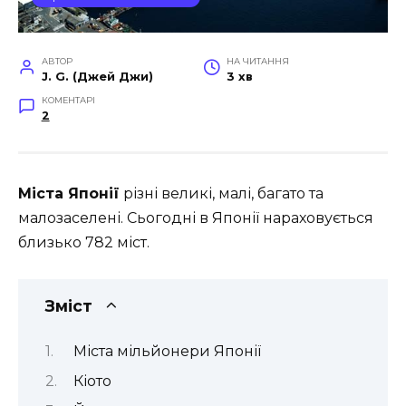
АВТОР
НА ЧИТАННЯ
J. G. (Джей Джи)
3 хв
КОМЕНТАРІ
2
Міста Японії
різні великі, малі, багато та
малозаселені. Сьогодні в Японії нараховується
близько 782 міст.
Зміст
Міста мільйонери Японії
Кіото