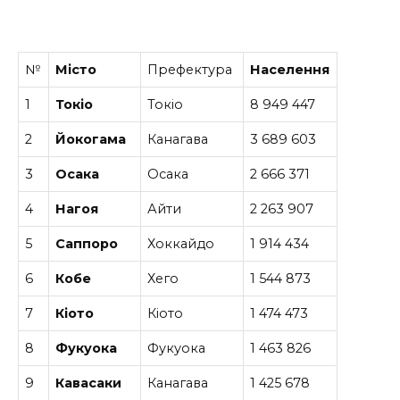
№
Місто
Префектура
Населення
1
Токіо
Токіо
8 949 447
2
Йокогама
Канагава
3 689 603
3
Осака
Осака
2 666 371
4
Нагоя
Айти
2 263 907
5
Саппоро
Хоккайдо
1 914 434
6
Кобе
Хего
1 544 873
7
Кіото
Кіото
1 474 473
8
Фукуока
Фукуока
1 463 826
9
Кавасаки
Канагава
1 425 678