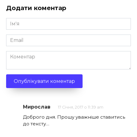
Додати коментар
Ім'я
*
Email
*
Коментар
Мирослав
17 Січня, 2017 о 11:39 am
Доброго дня. Прошу уважніше ставитись
до тексту…