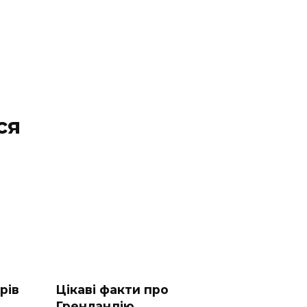
ся
рів
Цікаві факти про
Гренландію