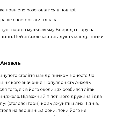
 повністю розсіюватися в повітрі.
раще спостерігати з літака.
нув творців мультфільму Вперед і вгору на
лини. Цей зв’язок часто згадують мандрівники
 Анхель
инулого століття мандрівником Ернесто Ла
али ніякого значення. Популярність Анхель
сля того, як в його околицях розбився літак
нджела. Відважний пілот, його дружина і два
ї (столової гори) крізь джунглі цілих 11 днів,
остояв на вершині 33 роки, поки його не