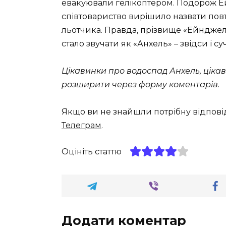
евакуювали гелікоптером. Подорож Ей
співтовариство вирішило назвати повт
льотчика. Правда, прізвище «Ейнджел
стало звучати як «Анхель» – звідси і с
Цікавинки про водоспад Анхель, цікав
розширити через форму коментарів.
Якщо ви не знайшли потрібну відпові
Телеграм
.
Оцініть статтю
Додати коментар