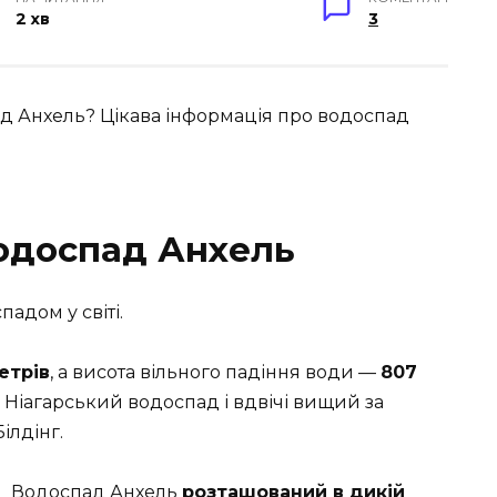
2 хв
3
ад Анхель? Цікава інформація про водоспад
водоспад Анхель
адом у світі.
етрів
, а висота вільного падіння води —
807
а Ніагарський водоспад і вдвічі вищий за
ілдінг.
Водоспад Анхель
розташований в дикій