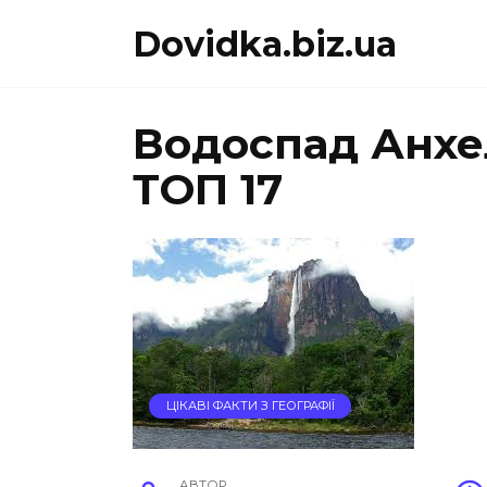
Перейти
Dovidka.biz.ua
до
вмісту
Водоспад Анхел
ТОП 17
ЦІКАВІ ФАКТИ З ГЕОГРАФІЇ
АВТОР