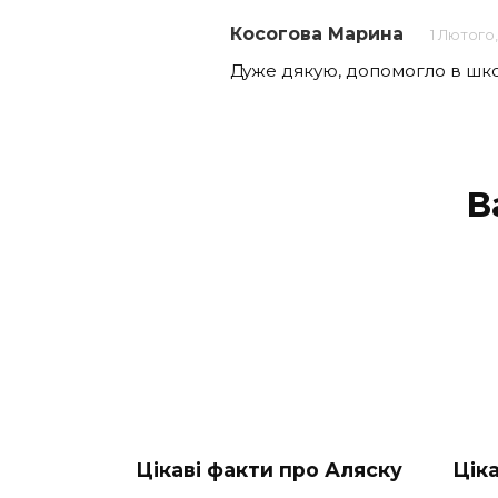
Косогова Марина
1 Лютого
Дуже дякую, допомогло в школ
В
Цікаві факти про Аляску
Цік