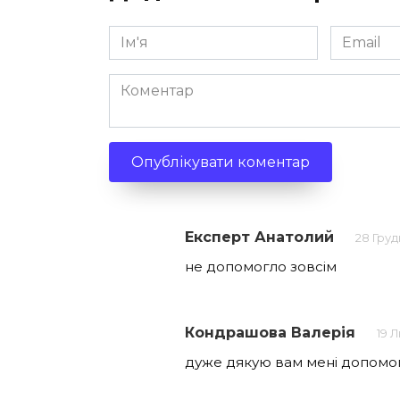
Ім'я
Email
*
*
Коментар
Експерт Анатолий
28 Груд
не допомогло зовсiм
Кондрашова Валерія
19 
дуже дякую вам мені допомогл