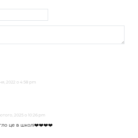
ня, 2022 о 4:58 pm
Лютого, 2025 о 10:26 pm
о це в школі❤️❤️❤️❤️