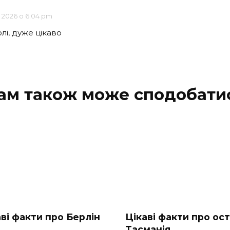
, 2026 о 6:04 pm
і, дуже цікаво
ам також може сподобати
аві факти про Берлін
Цікаві факти про ост
Тасманія