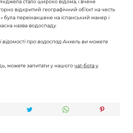
нджела стало широко відома, і вчене
орно відкритий географічний об’єкт на честь
» була переінакшене на іспанський манер і
учасна назва водоспаду.
і відомості про водоспад Анхель ви можете
дь, можете запитати у нашого
чат-бота у