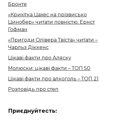
Бронте
«Крихітка Цахес на прізвисько
Цинобер» читати повністю. Ернст
Гофман
«Пригоди Олівера Твіста» читати –
Чарльз Діккенс
Цікаві факти про Аляску
Молюски: цікаві факти – ТОП 50
Цікаві факти про алкоголь – ТОП 21
Розповідь про степ
Приєднуйтесть: