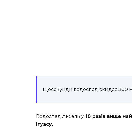
Щосекунди водоспад скидає 300 м
Водоспад Анхель у
10 разів вище на
Ігуасу.