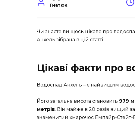
Гнатюк
Чи знаєте ви щось цікаве про водосп
Анхель зібрана в цій статті.
Цікаві факти про 
Водоспад Анхель – є найвищим водосп
Його загальна висота становить
979 м
метрів
. Він майже в 20 разів вищий з
знаменитий хмарочос Емпайр-Стейт-Б