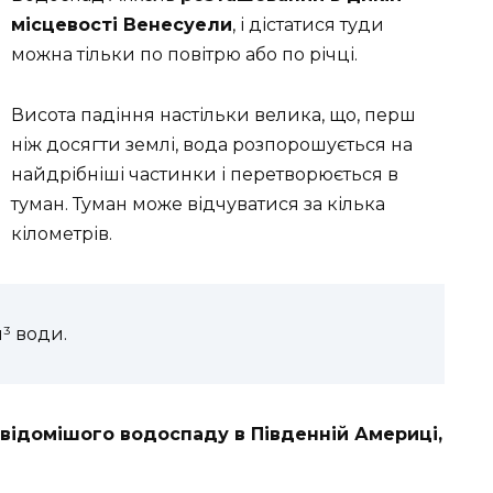
місцевості Венесуели
, і дістатися туди
можна тільки по повітрю або по річці.
Висота падіння настільки велика, що, перш
ніж досягти землі, вода розпорошується на
найдрібніші частинки і перетворюється в
туман. Туман може відчуватися за кілька
кілометрів.
³ води.
йвідомішого водоспаду в Південній Америці,