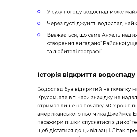
У суху погоду водоспад може майже
Через густі джунглі водоспад найк
Вважається, що саме Анхель надих
створення вигаданої Райської уще
та любителі географії.
Історія відкриття водоспаду
Водоспад був відкритий на початку м
Крусом, але в ті часи знахідку не над
отримав лише на початку 30-х років пі
американського льотчика Джеймса Ей
пасажири пішки спускатися з дикої тепу
щоб дістатися до цивілізації. Літак пр