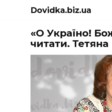
Перейти
Dovidka.biz.ua
до
вмісту
«О Україно! Бож
читати. Тетяна