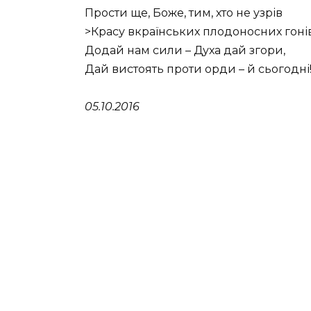
Прости ще, Боже, тим, хто не узрів
>Красу вкраїнських плодоносних гоні
Додай нам сили – Духа дай згори,
Дай вистоять проти орди – й сьогодні
05.10.2016