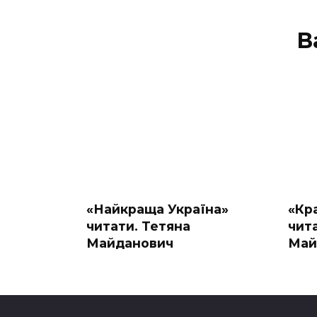
В
«Найкраща Україна»
«Кра
читати. Тетяна
чит
Майданович
Маи