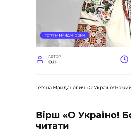
ТЕТЯНА МАЙДАНОВИЧ
АВТОР
O.H.
Тетяна Майданович «О Україно! Божий
Вірш «О Україно! Бо
читати