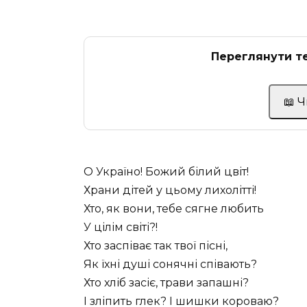
Переглянути те
📖 
О Україно! Божий білий цвіт!
Храни дітей у цьому лихолітті!
Хто, як вони, тебе сягне любить
У цілім світі?!
Хто заспіває так твої пісні,
Як їхні душі сонячні співають?
Хто хліб засіє, трави запашні?
І зліпить глек? І шишки короваю?