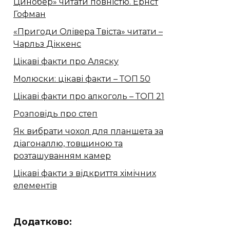
Цинобер» читати повністю. Ернст
Гофман
«Пригоди Олівера Твіста» читати –
Чарльз Діккенс
Цікаві факти про Аляску
Молюски: цікаві факти – ТОП 50
Цікаві факти про алкоголь – ТОП 21
Розповідь про степ
Як вибрати чохол для планшета за
діагоналлю, товщиною та
розташуванням камер
Цікаві факти з відкриття хімічних
елементів
Додатково: