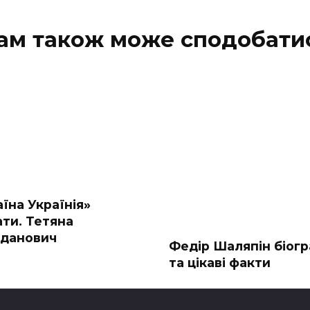
ам також може сподобати
їна Українія»
ати. Тетяна
̆данович
Федір Шаляпін біогр
та цікаві факти