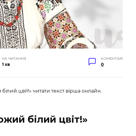
НА ЧИТАННЯ
КОМЕНТАРІ
1 хв
0
 білий цвіт!» читати текст вірша онлайн.
жий білий цвіт!»