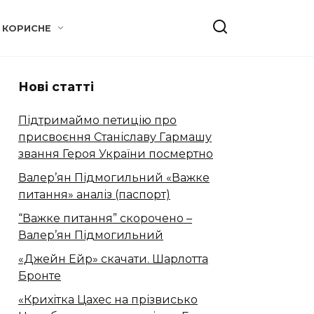
КОРИСНЕ
Нові статті
Підтримаймо петицію про
присвоєння Станіславу Гармашу
звання Героя України посмертно
Валер’ян Підмогильний «Важке
питання» аналіз (паспорт)
“Важке питання” скорочено –
Валер’ян Підмогильний
«Джейн Ейр» скачати. Шарлотта
Бронте
«Крихітка Цахес на прізвисько