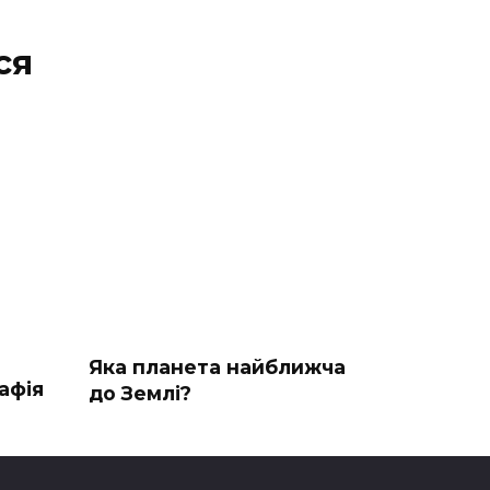
ся
Яка планета найближча
афія
до Землі?