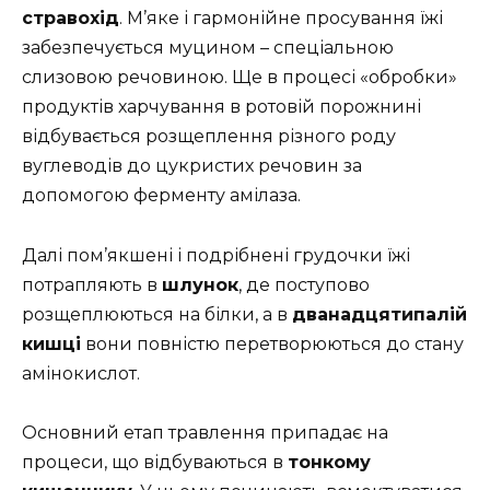
стравохід
. М’яке і гармонійне просування їжі
забезпечується муцином – спеціальною
слизовою речовиною. Ще в процесі «обробки»
продуктів харчування в ротовій порожнині
відбувається розщеплення різного роду
вуглеводів до цукристих речовин за
допомогою ферменту амілаза.
Далі пом’якшені і подрібнені грудочки їжі
потрапляють в
шлунок
, де поступово
розщеплюються на білки, а в
дванадцятипалій
кишці
вони повністю перетворюються до стану
амінокислот.
Основний етап травлення припадає на
процеси, що відбуваються в
тонкому