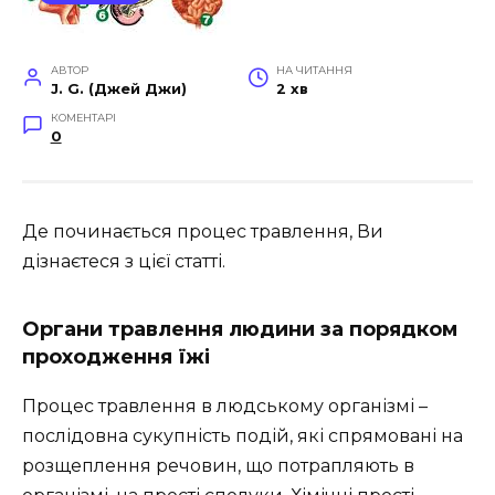
АВТОР
НА ЧИТАННЯ
J. G. (Джей Джи)
2 хв
КОМЕНТАРІ
0
Де починається процес травлення, Ви
дізнаєтеся з цієї статті.
Органи травлення людини за порядком
проходження їжі
Процес травлення в людському організмі –
послідовна сукупність подій, які спрямовані на
розщеплення речовин, що потрапляють в