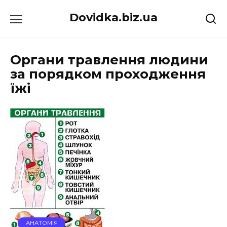
Перейти
Dovidka.biz.ua
до
вмісту
Органи травлення людини
за порядком проходження
їжі
АНАТОМІЯ