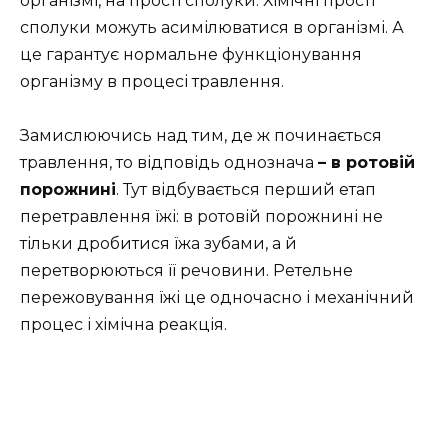
організмі, на прості сполуки. Хімічні прості
сполуки можуть асимілюватися в організмі. А
це гарантує нормальне функціонування
організму в процесі травлення.
Замислюючись над тим, де ж починається
травлення, то відповідь однознача
– в ротовій
порожнині
. Тут відбувається перший етап
перетравлення їжі: в ротовій порожнині не
тільки дробитися їжа зубами, а й
перетворюються її речовини. Ретельне
пережовування їжі це одночасно і механічний
процес і хімічна реакція.