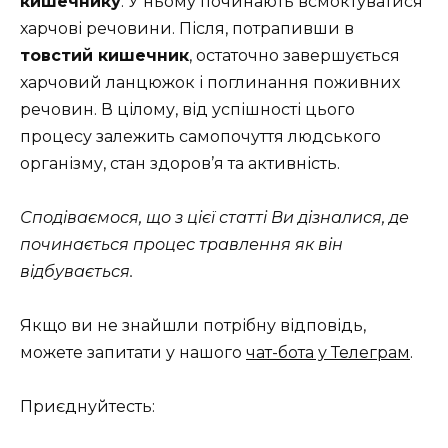
кишечнику
. У ньому починають всмоктуватися
харчові речовини. Після, потрапивши в
товстий кишечник
, остаточно завершується
харчовий ланцюжок і поглинання поживних
речовин. В цілому, від успішності цього
процесу залежить самопочуття людського
організму, стан здоров’я та активність.
Сподіваємося, що з цієї статті Ви дізналися, де
починається процес травлення як він
відбувається.
Якщо ви не знайшли потрібну відповідь,
можете запитати у нашого
чат-бота у Телеграм
.
Приєднуйтесть: