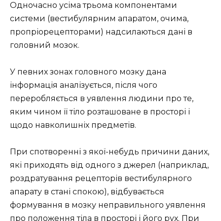
Одночасно усіма трьома компонентами
системи (вестибулярним апаратом, очима,
пропріорецепторами) надсилаються дані в
головний мозок.
У певних зонах головного мозку дана
інформація аналізується, після чого
переробляється в уявлення людини про те,
яким чином її тіло розташоване в просторі і
щодо навколишніх предметів.
При спотворенні з якої-небудь причини даних,
які приходять від одного з джерел (наприклад,
роздратування рецепторів вестибулярного
апарату в стані спокою), відбувається
формування в мозку неправильного уявлення
про положення тіла в просторі і його рух. При