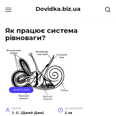
Перейти
Dovidka.biz.ua
до
вмісту
Як працює система
рівноваги?
АНАТОМІЯ
АВТОР
НА ЧИТАННЯ
J. G. (Джей Джи)
2 хв