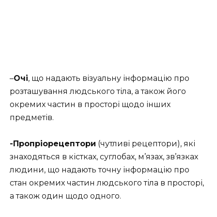
–
Очі
, що надають візуальну інформацію про
розташування людського тіла, а також його
окремих частин в просторі щодо інших
предметів.
-Пропріорецептори
(чутливі рецептори), які
знаходяться в кістках, суглобах, м’язах, зв’язках
людини, що надають точну інформацію про
стан окремих частин людського тіла в просторі,
а також один щодо одного.