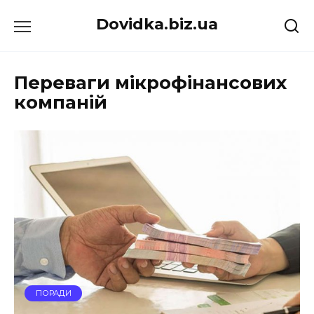
Перейти
Dovidka.biz.ua
до
вмісту
Переваги мікрофінансових
компаній
ПОРАДИ