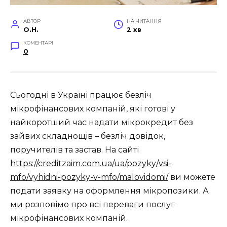
АВТОР
НА ЧИТАННЯ
O.H.
2 хв
КОМЕНТАРІ
0
Сьогодні в Україні працює безліч
мікрофінансових компаній, які готові у
найкоротший час надати мікрокредит без
зайвих складнощів – безліч довідок,
поручителів та застав. На сайті
https://creditzaim.com.ua/ua/pozyky/vsi-
mfo/vyhidni-pozyky-v-mfo/malovidomi/
ви можете
подати заявку на оформлення мікропозики. А
ми розповімо про всі переваги послуг
мікрофінансових компаній.