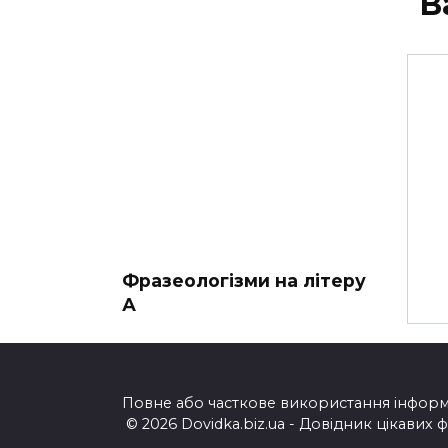
В
Фразеологізми на літеру
А
Повне або часткове використання інформац
© 2026 Dovidka.biz.ua - Довідник цікавих 