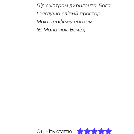
Під скіптром диригента-Бога,
І заглуша сліпий простор
Мою анафему епохам.
(Є. Маланюк, Вечір)
Оцініть статтю