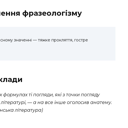
чення фразеологізму
сному значенні — тяжке прокляття, гостре
иклади
 формулах ті погляди, які з точки погляду
літературі, — а на все інше оголосив анатему.
їнська література)