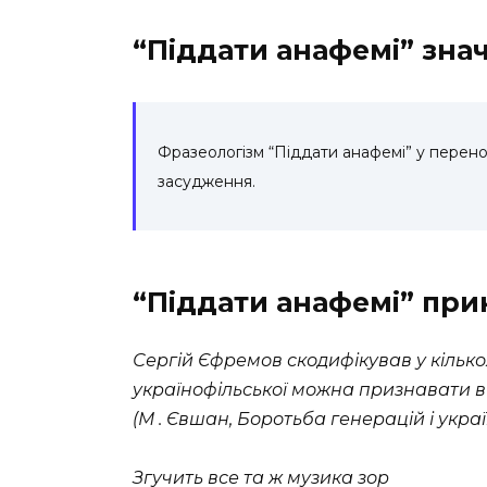
“Піддати анафемі” зна
Фразеологізм “Піддати анафемі” у перено
засудження.
“Піддати анафемі” пр
Сергій Єфремов скодифікував у кількох
українофільської можна признавати в 
(М . Євшан, Боротьба генерацій і укра
Згучить все та ж музика зор