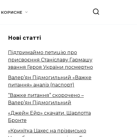
КОРИСНЕ
Нові статті
Підтримаймо петицію про
присвоєння Станіславу Гармашу
звання Героя України посмертно
Валер’ян Підмогильний «Важке
питання» аналіз (паспорт)
“Важке питання” скорочено –
Валер’ян Підмогильний
«Джейн Ейр» скачати. Шарлотта
Бронте
«Крихітка Цахес на прізвисько