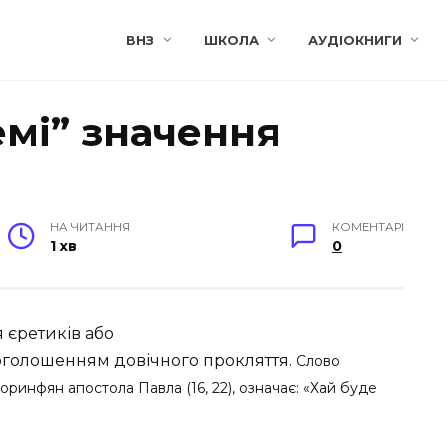
ВНЗ
ШКОЛА
АУДІОКНИГИ
емі” значення
НА ЧИТАННЯ
КОМЕНТАРІ
1 хв
0
 єретиків або
оголошенням довічного прокляття.
Слово
ринфян апостола Павла (16, 22), означає: «Хай буде