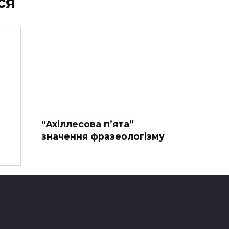
ся
“Ахіллесова п’ята”
значення фразеологізму