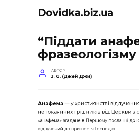
Перейти
Dovidka.biz.ua
до
вмісту
“Піддати анаф
фразеологізму
АВТОР
J. G. (Джей Джи)
Анафема
— у християнстві відлучення
непокаянних грішників від Церкви з 
«анафема» згадане в Першому посланні до ко
відлучений до пришестя Господа».