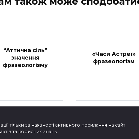
ам також може сподобати
“Аттична сіль”
«Часи Астреї»
значення
фразеологізм
фразеологізму
ії тільки за наявності активного посилання на сайт
фактів та корисних знань