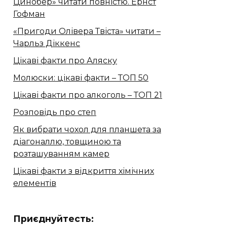
Цинобер» читати повністю. Ернст
Гофман
«Пригоди Олівера Твіста» читати –
Чарльз Діккенс
Цікаві факти про Аляску
Молюски: цікаві факти – ТОП 50
Цікаві факти про алкоголь – ТОП 21
Розповідь про степ
Як вибрати чохол для планшета за
діагоналлю, товщиною та
розташуванням камер
Цікаві факти з відкриття хімічних
елементів
Приєднуйтесть: